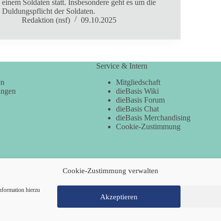
einem Soldaten statt. Insbesondere geht es um die
Duldungspflicht der Soldaten.
Redaktion (nsf)
09.10.2025
Service & Intern
en
Mitgliedschaft
ungen
dieBasis Wiki
dieBasis Forum
dieBasis Chat
dieBasis Merchandising
Cookie-Zustimmung
Cookie-Zustimmung verwalten
nformation hierzu
Akzeptieren
Mitglied werden
Kontakt
Cookie-Ri