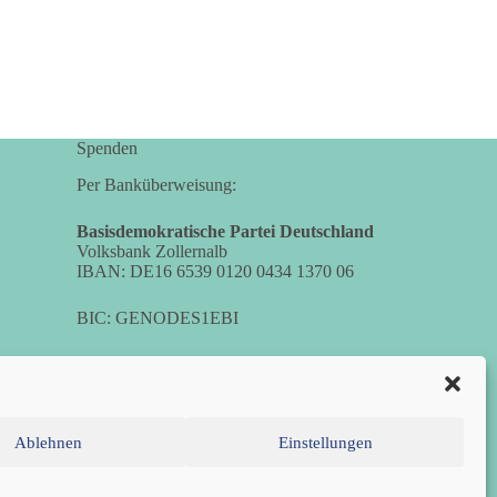
Spenden
Per Banküberweisung:
Basisdemokratische Partei Deutschland
Volksbank Zollernalb
IBAN: DE16 6539 0120 0434 1370 06
BIC: GENODES1EBI
Ablehnen
Einstellungen
chtlinie (EU)
Datenschutzerklärung
Impressum