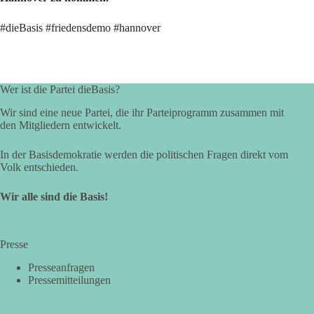
#dieBasis #friedensdemo #hannover
Wer ist die Partei dieBasis?
Wir sind eine neue Partei, die ihr Parteiprogramm zusammen mit
den Mitgliedern entwickelt.
In der Basisdemokratie werden die politischen Fragen direkt vom
Volk entschieden.
Wir alle sind die Basis!
Presse
Presseanfragen
Pressemitteilungen