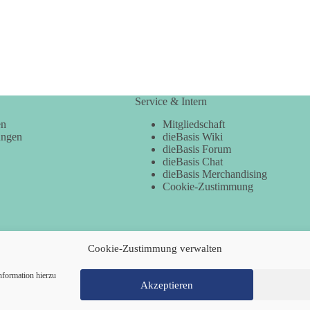
Service & Intern
en
Mitgliedschaft
ungen
dieBasis Wiki
dieBasis Forum
dieBasis Chat
dieBasis Merchandising
Cookie-Zustimmung
Cookie-Zustimmung verwalten
nformation hierzu
Akzeptieren
Mitglied werden
Kontakt
Cookie-Ri