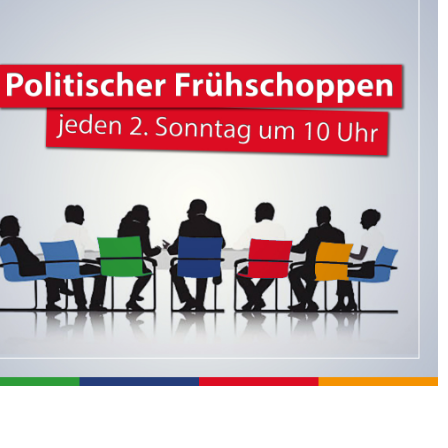
365
Outlook Live