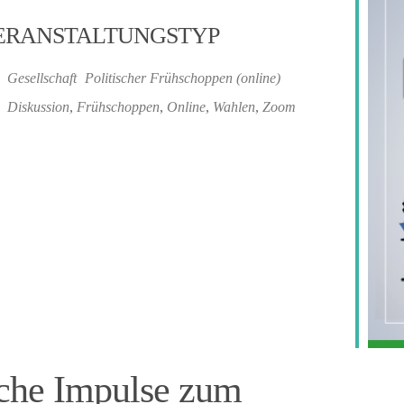
ERANSTALTUNGSTYP
Gesellschaft
Politischer Frühschoppen (online)
iCalendar
Office 
Diskussion
,
Frühschoppen
,
Online
,
Wahlen
,
Zoom
sche Impulse zum