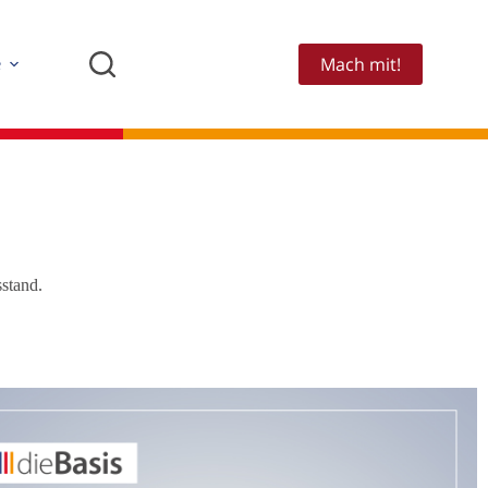
Mach mit!
e
stand.