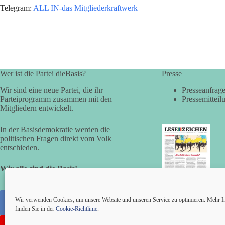
Telegram:
ALL IN-das Mitgliederkraftwerk
Wer ist die Partei dieBasis?
Presse
Wir sind eine neue Partei, die ihr
Presseanfrag
Parteiprogramm zusammen mit den
Pressemitteil
Mitgliedern entwickelt.
In der Basisdemokratie werden die
politischen Fragen direkt vom Volk
entschieden.
Wir alle sind die Basis!
LESEZEICHEN
(LV Bayern)
Wir verwenden Cookies, um unsere Website und unseren Service zu optimieren. Mehr I
finden Sie in der
Cookie-Richtlinie
.