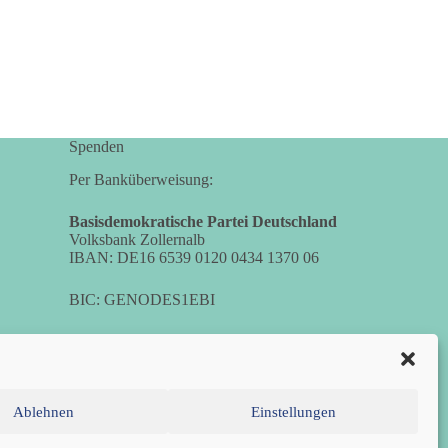
Spenden
Per Banküberweisung:
Basisdemokratische Partei Deutschland
Volksbank Zollernalb
IBAN: DE16 6539 0120 0434 1370 06
BIC: GENODES1EBI
Ablehnen
Einstellungen
chtlinie (EU)
Datenschutzerklärung
Impressum