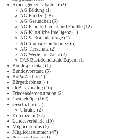
zum Rechtsstaat und zur Demokratie aufwerfen. [...]
Arbeitsgemeinschaften
(62)
AG Bildung
(1)
👉 Hier weiterlesen:
https://diebasis-
AG Frieden
(28)
AG Gesundheit
(6)
partei.de/2026/07/grundrechte-der-natur-ein-angriff-auf-das-
AG Kinder, Jugend und Familie
(12)
grundgesetz/
AG Künstliche Intelligenz
(1)
AG Sachstandanfrage
(1)
🟩🟩🟦🟦🟥🟥🟧🟧
AG Strategische Impulse
(6)
AG Tierschutz
(2)
Es ging weniger um fertige Antworten als um eine Debatte
AG Werte und Ziele
(2)
FAS Basisdemokratie Bayern
(1)
darüber, wie Freiheit, Verantwortung, Naturschutz und
Bundesparteitag
(1)
Grundrechte in einer demokratischen Gesellschaft künftig
Bundesvorstand
(5)
miteinander in Einklang gebracht werden können.
BuPa-Archiv
(5)
Bürgerkabinett
(4)
#dieBasis
#natur
#grundrechte
#grundgesetz
#demokratie
dieBasis analog
(16)
Friedensdemonstration
(2)
Gastbeiträge
(162)
Geschichte
(13)
38
7
8
Ukraine
(2)
Auf Facebook ansehen
Kommentar
(37)
Landesverbände
(10)
DieBasis
Mitgliederinfos
(6)
1 Tag zuvor
Mitgliederstimmen
(47)
Presseerklärung
(4)