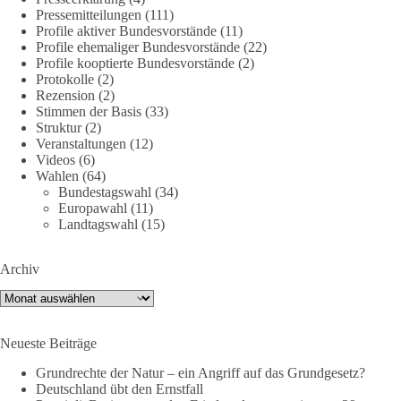
Jetzt dieBasis Sachsen-Anhalt unterstützen!
Pressemitteilungen
(111)
Profile aktiver Bundesvorstände
(11)
Profile ehemaliger Bundesvorstände
(22)
Die Landtagswahl 2026 in Sachsen-Anhalt findet am 6.
Profile kooptierte Bundesvorstände
(2)
September statt. Die Inhalte stehen – jetzt müssen sie gesehen,
Protokolle
(2)
geteilt und diskutiert werden.
Rezension
(2)
Stimmen der Basis
(33)
Folge unseren Kanälen:
Struktur
(2)
Veranstaltungen
(12)
Facebook:
Videos
(6)
https://www.facebook.com/groups/diebasissachsenanhalt/
Wahlen
(64)
Instragram:
Bundestagswahl
(34)
https://www.instagram.com/die_basis_sachsen_anhalt/
Europawahl
(11)
Tiktok:
https://www.tiktok.com/@diebasis_sachsenanhalt
Landtagswahl
(15)
X:
https://x.com/DieBasisLSA
Youtube:
https://www.youtube.com/dieBasisSachsenAnhalt
Archiv
🟩🟩🟦🟦🟥🟥🟧🟧
Archiv
Like, teile und kommentiere unsere Beiträge, damit noch mehr
Neueste Beiträge
Menschen mitbekommen, wofür wir stehen und warum es sich
lohnt, dieBasis zu wählen.
Grundrechte der Natur – ein Angriff auf das Grundgesetz?
Deutschland übt den Ernstfall
Mehr Infos:
https://diebasis-st.de/wahlprogramm/