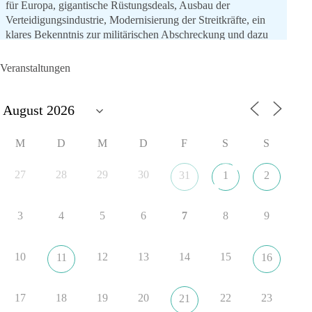
für Europa, gigantische Rüstungsdeals, Ausbau der
Verteidigungsindustrie, Modernisierung der Streitkräfte, ein
klares Bekenntnis zur militärischen Abschreckung und dazu
die Forderung, der Iran dürfe keine Kernwaffe besitzen.
Veranstaltungen
Und wo war der Austausch über eine friedensorientierte
Politik?
🟩🟩🟦🟦🟥🟥🟧🟧
M
D
M
D
F
S
S
dieBasis fordert als einzige Partei in Deutschland den Austritt
aus der NATO. Ein Gipfel, der mehr nach Rüstungsdeal als
27
28
29
30
31
1
2
nach Friedenspolitik klingt, wird niemals Sicherheit schaffen,
ob nun in Deutschland oder weltweit.
3
4
5
6
7
8
9
Quelle:
https://www.tagesschau.de/ausland/asien/nato-
erklaerung-ankara-100.html
10
12
13
14
15
11
16
#dieBasis
#NATO
#Gipfeltreffen
#Frieden
#Sicherheit
17
18
19
20
22
23
21