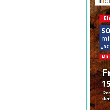
iCalendar
Office 