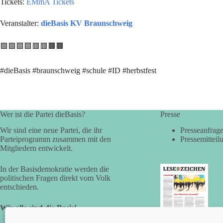
Tickets:
EMmA Tickets
Veranstalter:
dieBasis KV Braunschweig
🟩🟩🟦🟦🟥🟥🟧🟧
#dieBasis #braunschweig #schule #ID #herbstfest
Wer ist die Partei dieBasis?
Presse
Wir sind eine neue Partei, die ihr
Presseanfrag
Parteiprogramm zusammen mit den
Pressemitteil
Mitgliedern entwickelt.
In der Basisdemokratie werden die
politischen Fragen direkt vom Volk
entschieden.
Wir alle sind die Basis!
LESEZEICHEN