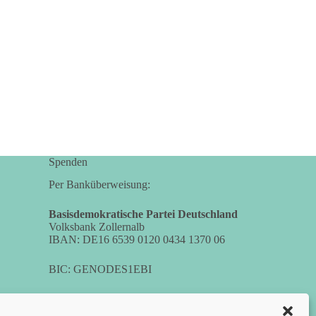
Spenden
Per Banküberweisung:
Basisdemokratische Partei Deutschland
Volksbank Zollernalb
IBAN: DE16 6539 0120 0434 1370 06
BIC: GENODES1EBI