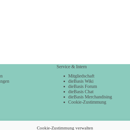
Service & Intern
en
Mitgliedschaft
ungen
dieBasis Wiki
dieBasis Forum
dieBasis Chat
dieBasis Merchandising
Cookie-Zustimmung
Cookie-Zustimmung verwalten