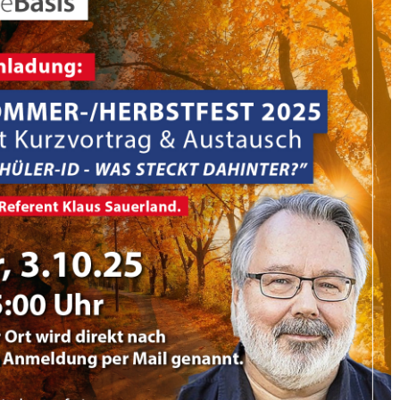
365
Outlook Live