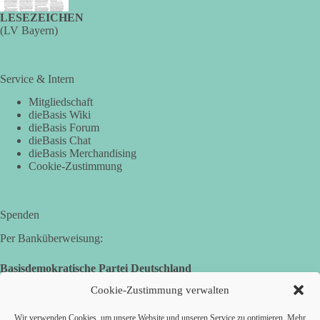
LESEZEICHEN
(LV Bayern)
Service & Intern
Mitgliedschaft
dieBasis Wiki
dieBasis Forum
dieBasis Chat
dieBasis Merchandising
Cookie-Zustimmung
Spenden
Per Banküberweisung:
Basisdemokratische Partei Deutschland
Volksbank Zollernalb
Cookie-Zustimmung verwalten
IBAN: DE16 6539 0120 0434 1370 06
Wir verwenden Cookies, um unsere Website und unseren Service zu optimieren. Mehr