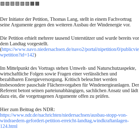
🟩🟩🟦🟦🟥🟥🟧🟧
Der Initiator der Petition, Thomas Lang, stellt in einem Fachvortrag
seine Argumente gegen den weiteren Ausbau der Windenergie vor.
Die Petition erhielt mehrere tausend Unterstützer und wurde bereits vor
dem Landtag vorgestellt.
(
https://www.navo.niedersachsen.de/navo2/portal/nipetition/0/publicvie
wpetition?id=142
)
Im Mittelpunkt des Vortrags stehen Umwelt- und Naturschutzaspekte,
wirtschaftliche Folgen sowie Fragen einer verlässlichen und
bezahlbaren Energieversorgung. Kritisch beleuchtet werden
insbesondere pauschale Flächenvorgaben für Windenergieanlagen. Der
Referent betont seinen parteiunabhängigen, sachlichen Ansatz und lädt
dazu ein, die vorgetragenen Argumente offen zu prüfen.
Hier zum Beitrag des NDR:
https://www.ndr.de/nachrichten/niedersachsen/ausbau-stopp-von-
windraedern-gefordert-petition-erreicht-landtag,windkraftanlagen-
124.html