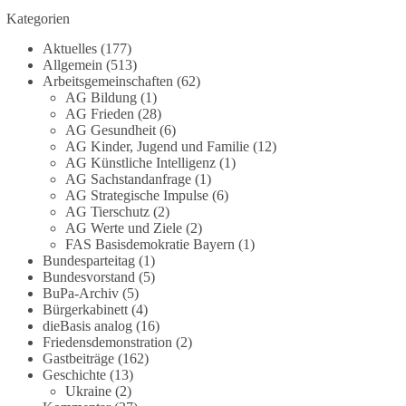
Grundgesetz?
Kategorien
Im Politischen Frühschoppen diskutieren die
Aktuelles
(177)
Teilnehmer das Verhältnis von Mensch, Natur und
Allgemein
(513)
Grundgesetz.
Arbeitsgemeinschaften
(62)
AG Bildung
(1)
AG Frieden
(28)
Beitrag der AG Strategische Impulse
AG Gesundheit
(6)
AG Kinder, Jugend und Familie
(12)
Kann die Natur Träger eigener Grundrechte sein?
AG Künstliche Intelligenz
(1)
Oder würde eine solche Entwicklung das
AG Sachstandanfrage
(1)
Fundament unseres Grundgesetzes sprengen? Mit
AG Strategische Impulse
(6)
AG Tierschutz
(2)
dieser grundsätzlichen Frage beschäftigte sich die
AG Werte und Ziele
(2)
Teilnehmer des Politischen Frühschoppens der
FAS Basisdemokratie Bayern
(1)
AG Strategische Impulse am 19. Juli 2026.
Bundesparteitag
(1)
Referent Frank Bothmann stellte die These auf,
Bundesvorstand
(5)
dass die derzeit in Teilen der Umweltbewegung
BuPa-Archiv
(5)
diskutierten „Grundrechte der Natur“ weit über
Bürgerkabinett
(4)
dieBasis analog
(16)
klassischen Naturschutz hinausreichen und
Friedensdemonstration
(2)
grundlegende Fragen zum Menschenbild, zum
Gastbeiträge
(162)
Rechtsstaat und zur Demokratie aufwerfen. [...]
Geschichte
(13)
Ukraine
(2)
👉 Hier weiterlesen:
https://diebasis-