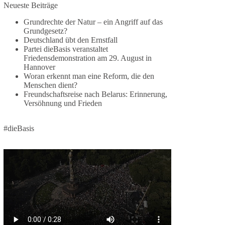
Jetzt dieBasis Sachsen-Anhalt unterstützen!
Neueste Beiträge
Grundrechte der Natur – ein Angriff auf das
Die Landtagswahl 2026 in Sachsen-Anhalt findet
Grundgesetz?
am 6. September statt. Die Inhalte stehen – jetzt
Deutschland übt den Ernstfall
müssen sie gesehen, geteilt und diskutiert werden.
Partei dieBasis veranstaltet
Friedensdemonstration am 29. August in
Folge unseren Kanälen:
Hannover
Facebook:
Woran erkennt man eine Reform, die den
Menschen dient?
https://www.facebook.com/groups/diebasissachse
Freundschaftsreise nach Belarus: Erinnerung,
nanhalt/
Versöhnung und Frieden
Instragram:
https://www.instagram.com/die_basis_sachsen_an
halt/
#dieBasis
Tiktok:
https://www.tiktok.com/@diebasis_sachsenanhalt
X:
https://x.com/DieBasisLSA
Youtube:
https://www.youtube.com/dieBasisSachsenAnhalt
🟩🟩🟦🟦🟥🟥🟧🟧
Like, teile und kommentiere unsere Beiträge,