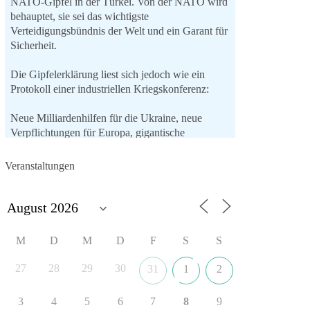
NATO-Gipfel in der Türkei. Von der NATO wird
behauptet, sie sei das wichtigste
Verteidigungsbündnis der Welt und ein Garant für
Sicherheit.
Die Gipfelerklärung liest sich jedoch wie ein
Protokoll einer industriellen Kriegskonferenz:
Neue Milliardenhilfen für die Ukraine, neue
Verpflichtungen für Europa, gigantische
Rüstungsdeals, Ausbau der
Verteidigungsindustrie, Modernisierung der
Veranstaltungen
Streitkräfte, ein klares Bekenntnis zur
militärischen Abschreckung und dazu die
Forderung, der Iran dürfe keine Kernwaffe
besitzen.
M
D
M
D
F
S
S
Und wo war der Austausch über eine
friedensorientierte Politik?
27
28
29
30
31
1
2
🟩🟩🟦🟦🟥🟥🟧🟧
3
4
5
6
7
8
9