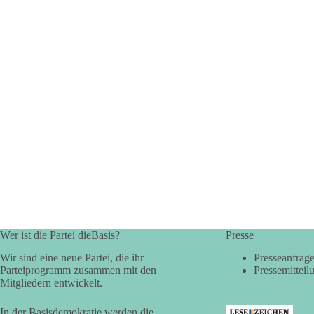
Wer ist die Partei dieBasis?
Presse
Wir sind eine neue Partei, die ihr
Presseanfrag
Parteiprogramm zusammen mit den
Pressemitteil
Mitgliedern entwickelt.
In der Basisdemokratie werden die