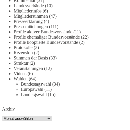
Kommentar
(37)
partei.de/2026/07/grundrechte-der-natur-ein-
Landesverbände
(10)
Mitgliederinfos
(6)
angriff-auf-das-grundgesetz/
Mitgliederstimmen
(47)
Presseerklärung
(4)
🟩🟩🟦🟦🟥🟥🟧🟧
Pressemitteilungen
(111)
Profile aktiver Bundesvorstände
(11)
Es ging weniger um fertige Antworten als um eine
Profile ehemaliger Bundesvorstände
(22)
Debatte darüber, wie Freiheit, Verantwortung,
Profile kooptierte Bundesvorstände
(2)
Protokolle
(2)
Naturschutz und Grundrechte in einer
Rezension
(2)
demokratischen Gesellschaft künftig miteinander
Stimmen der Basis
(33)
in Einklang gebracht werden können.
Struktur
(2)
Veranstaltungen
(12)
#dieBasis
#natur
#grundrechte
#grundgesetz
Videos
(6)
#demokratie
Wahlen
(64)
Bundestagswahl
(34)
Europawahl
(11)
Landtagswahl
(15)
38
7
8
Auf Facebook ansehen
Archiv
DieBasis
Archiv
1 Tag zuvor