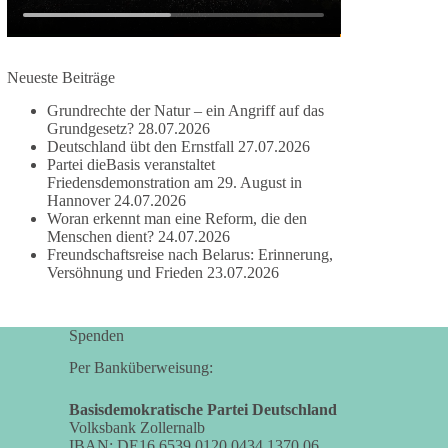
damit noch mehr Menschen mitbekommen, wofür
wir stehen und warum es sich lohnt, dieBasis zu
wählen.
Neueste Beiträge
Mehr Infos:
https://diebasis-st.de/wahlprogramm/
Grundrechte der Natur – ein Angriff auf das
#dieBasis
#Landtagswahl
#SachsenAnhalt
Grundgesetz?
28.07.2026
#DeineStimmezählt
#jetztunterstützen
Deutschland übt den Ernstfall
27.07.2026
Partei dieBasis veranstaltet
Friedensdemonstration am 29. August in
Hannover
24.07.2026
58
6
14
Woran erkennt man eine Reform, die den
Auf Facebook ansehen
Menschen dient?
24.07.2026
Freundschaftsreise nach Belarus: Erinnerung,
DieBasis
Versöhnung und Frieden
23.07.2026
2 Tage(n) zuvor
🔎 Über 100-mal keine Antwort.
Spenden
Anthony Fauci, Immunologe und Berater des
Per Banküberweisung:
ehemaligen US-Präsidenten, hat bei einer
Anhörung des US-Senats auf mehr als 100
Basisdemokratische Partei Deutschland
Volksbank Zollernalb
Fragen die Aussage verweigert. Die juristische
IBAN: DE16 6539 0120 0434 1370 06