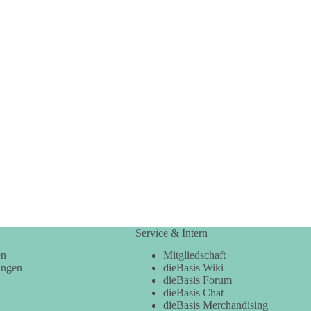
Service & Intern
en
Mitgliedschaft
ungen
dieBasis Wiki
dieBasis Forum
dieBasis Chat
dieBasis Merchandising