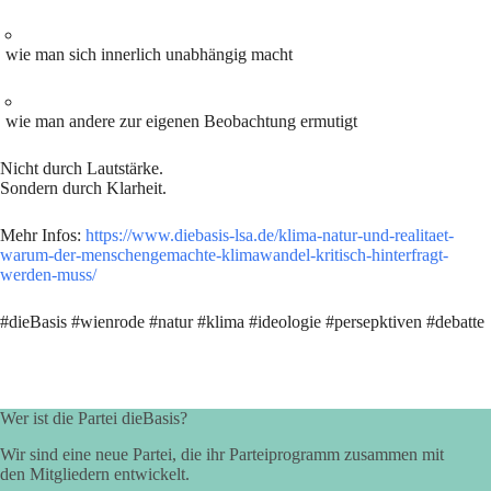
wie man sich innerlich unabhängig macht
wie man andere zur eigenen Beobachtung ermutigt
Nicht durch Lautstärke.
Sondern durch Klarheit.
Mehr Infos:
https://www.diebasis-lsa.de/klima-natur-und-realitaet-
warum-der-menschengemachte-klimawandel-kritisch-hinterfragt-
werden-muss/
#dieBasis #wienrode #natur #klima #ideologie #persepktiven #debatte
Wer ist die Partei dieBasis?
Wir sind eine neue Partei, die ihr Parteiprogramm zusammen mit
den Mitgliedern entwickelt.