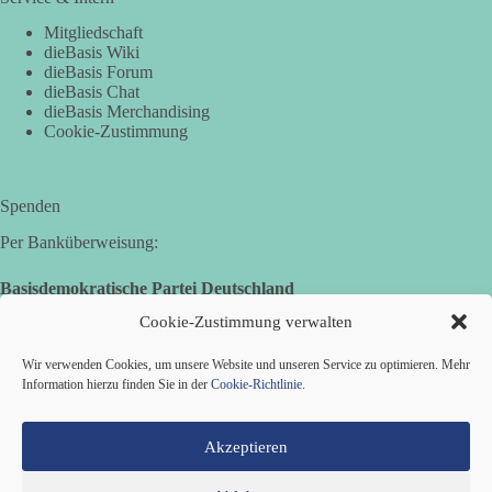
Mitgliedschaft
dieBasis Wiki
dieBasis Forum
dieBasis Chat
dieBasis Merchandising
Cookie-Zustimmung
Spenden
Per Banküberweisung:
Basisdemokratische Partei Deutschland
Volksbank Zollernalb
Cookie-Zustimmung verwalten
IBAN: DE16 6539 0120 0434 1370 06
Wir verwenden Cookies, um unsere Website und unseren Service zu optimieren. Mehr
BIC: GENODES1EBI
Information hierzu finden Sie in der
Cookie-Richtlinie
.
Akzeptieren