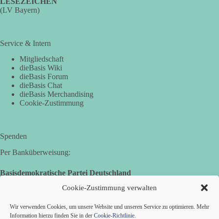
LESEZEICHEN
(LV Bayern)
Service & Intern
Mitgliedschaft
dieBasis Wiki
dieBasis Forum
dieBasis Chat
dieBasis Merchandising
Cookie-Zustimmung
Spenden
Per Banküberweisung:
Basisdemokratische Partei Deutschland
Volksbank Zollernalb
Cookie-Zustimmung verwalten
IBAN: DE16 6539 0120 0434 1370 06
Wir verwenden Cookies, um unsere Website und unseren Service zu optimieren. Mehr
BIC: GENODES1EBI
Information hierzu finden Sie in der
Cookie-Richtlinie
.