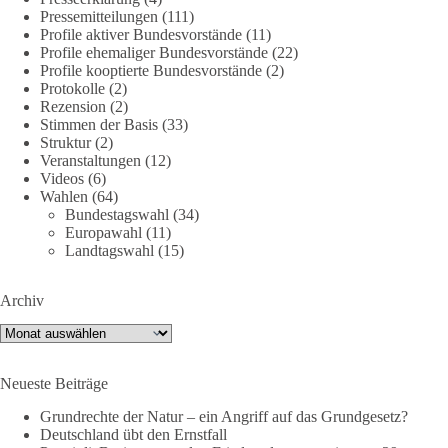
nte-strategische-ausrichtung
#section
-6092974
Pressemitteilungen
(111)
Profile aktiver Bundesvorstände
(11)
Profile ehemaliger Bundesvorstände
(22)
#dieBasis
#Umfrage
#Verteidigung
#Bundeswehr
#NATO
Profile kooptierte Bundesvorstände
(2)
Protokolle
(2)
Rezension
(2)
Stimmen der Basis
(33)
659
669
26
Auf Facebook ansehen
Struktur
(2)
Veranstaltungen
(12)
DieBasis
Videos
(6)
Wahlen
(64)
2 Tage(n) zuvor
Bundestagswahl
(34)
Europawahl
(11)
💧 Wasser ist kein globales Experiment
Landtagswahl
(15)
Robert Habecks (Bündnis 90/Die Grünen) Lieblingsökonomin
Archiv
Mariana Mazzucato ist Beraterin und Rednerin des World
Economic Forum (WEF). In ihrer Rede zu globalen
Archiv
Herausforderungen sprach sie sich 2022 dafür aus, bestimmte
Ressourcen als globale Güter zu betrachten. Da es bei den
Neueste Beiträge
Covid-19-„Impfungen“ nicht gelungen ist, die ganze Welt
„durchzuimpfen“, kritisiert sie dies als globales Versagen und
Grundrechte der Natur – ein Angriff auf das Grundgesetz?
betrachtet Wasser nun als „globales Gemeingut“.
Deutschland übt den Ernstfall