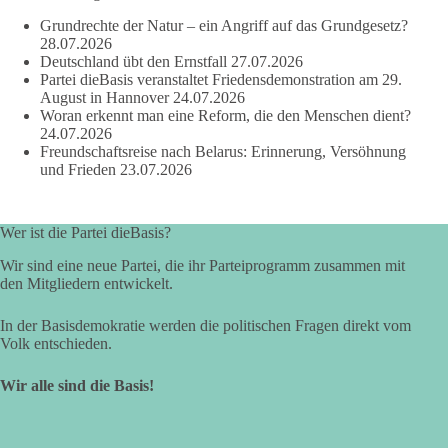
Grundrechte der Natur – ein Angriff auf das Grundgesetz?
28.07.2026
219
7
55
Auf Facebook ansehen
Deutschland übt den Ernstfall
27.07.2026
Partei dieBasis veranstaltet Friedensdemonstration am 29.
DieBasis
August in Hannover
24.07.2026
2 Tage(n) zuvor
Woran erkennt man eine Reform, die den Menschen dient?
24.07.2026
Freundschaftsreise nach Belarus: Erinnerung, Versöhnung
Wusstest du, dass Kooperation in Sachfragen etwas anderes ist
und Frieden
23.07.2026
als eine feste Koalition?
Eine Koalition bedeutet in der Regel gemeinsame
Wer ist die Partei dieBasis?
Regierungsverantwortung, feste Vereinbarungen und
dauerhafte Bindungen. Kooperation in Sachfragen bedeutet
Wir sind eine neue Partei, die ihr Parteiprogramm zusammen mit
dagegen: Ein Vorschlag wird einzeln geprüft.
den Mitgliedern entwickelt.
🟩🟩🟦🟦🟥🟥🟧🟧
In der Basisdemokratie werden die politischen Fragen direkt vom
Volk entschieden.
dieBasis Sachsen-Anhalt will eigenständig bleiben. Gute
Wir alle sind die Basis!
Vorschläge können Zustimmung erhalten. Schlechte
Vorschläge werden abgelehnt. Entscheidend ist nicht, wer
einen Antrag einbringt, sondern ob er Sachsen-Anhalt konkret