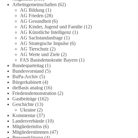
Arbeitsgemeinschaften
(62)
Jetzt abstimmen: Welche Rolle soll Deutschland in Sachen
AG Bildung
(1)
Verteidung übernehmen❓
AG Frieden
(28)
AG Gesundheit
(6)
Das Bundesministerium der Verteidigung schreibt im
AG Kinder, Jugend und Familie
(12)
AG Künstliche Intelligenz
(1)
Strategiepapier, dass die Bundeswehr zum Schutz des Landes
AG Sachstandanfrage
(1)
und der Verbündeten abschreckungs- und verteidigungsfähig
AG Strategische Impulse
(6)
sein muss. Die strategische Ausrichtung sieht vor, dass
AG Tierschutz
(2)
Deutschland in der NATO eine Führungsrolle übernimmt, zur
AG Werte und Ziele
(2)
stärksten konventionellen Armee Europas werden soll und
FAS Basisdemokratie Bayern
(1)
über die Verteidigungsbereitschaft hinaus aufrüstet.
Bundesparteitag
(1)
Bundesvorstand
(5)
BuPa-Archiv
(5)
Wie siehst du das? Mach jetzt bei unserer Umfrage mit und sag
Bürgerkabinett
(4)
uns deine Meinung:
dieBasis analog
(16)
Friedensdemonstration
(2)
point_right
https://diebasis-he.de/umfrage-des-monats-august-
Gastbeiträge
(162)
2026/
point_left
Geschichte
(13)
Ukraine
(2)
Kommentar
(37)
🟩🟩🟦🟦🟥🟥🟧🟧
Landesverbände
(10)
Mitgliederinfos
(6)
Quelle:
#section
-6092974" target="_blank"
Mitgliederstimmen
(47)
rel="noreferrer">https://www.bmvg.de/de/grundlagendokume
Presseerklärung
(4)