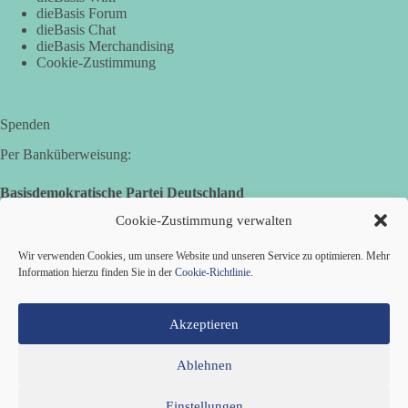
dieBasis Forum
dieBasis Chat
dieBasis Merchandising
Cookie-Zustimmung
Spenden
Per Banküberweisung:
Basisdemokratische Partei Deutschland
Volksbank Zollernalb
Cookie-Zustimmung verwalten
IBAN: DE16 6539 0120 0434 1370 06
Wir verwenden Cookies, um unsere Website und unseren Service zu optimieren. Mehr
BIC: GENODES1EBI
Information hierzu finden Sie in der
Cookie-Richtlinie
.
Akzeptieren
Ablehnen
Einstellungen
Mitglied werden
Kontakt
Cookie-Richtlinie (EU)