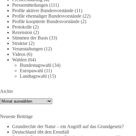
Pressemitteilungen
(111)
Profile aktiver Bundesvorstände
(11)
Profile ehemaliger Bundesvorstände
(22)
40
7
Auf Facebook ansehen
Profile kooptierte Bundesvorstände
(2)
Protokolle
(2)
DieBasis
Rezension
(2)
Stimmen der Basis
(33)
1 Tag zuvor
Struktur
(2)
Veranstaltungen
(12)
⚡️ NATO-Gipfel in Ankara: Kriegskonferenz statt
Videos
(6)
Friedensgipfel!?
Wahlen
(64)
Bundestagswahl
(34)
Anfang Juli 2026 trafen sich 32 Bündnisstaaten sowie deren
Europawahl
(11)
Staats- und Regierungschefs zum NATO-Gipfel in der Türkei.
Landtagswahl
(15)
Von der NATO wird behauptet, sie sei das wichtigste
Verteidigungsbündnis der Welt und ein Garant für Sicherheit.
Archiv
Archiv
Die Gipfelerklärung liest sich jedoch wie ein Protokoll einer
industriellen Kriegskonferenz:
Neueste Beiträge
Neue Milliardenhilfen für die Ukraine, neue Verpflichtungen
Grundrechte der Natur – ein Angriff auf das Grundgesetz?
für Europa, gigantische Rüstungsdeals, Ausbau der
Deutschland übt den Ernstfall
Verteidigungsindustrie, Modernisierung der Streitkräfte, ein