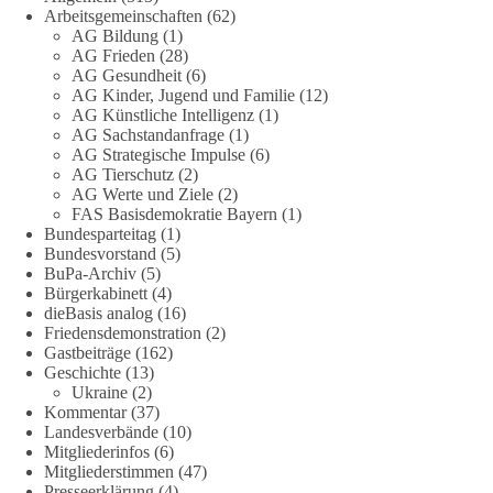
Arbeitsgemeinschaften
(62)
Die Energiewende ist bisher kein Erfolg, sondern ein teures,
AG Bildung
(1)
ineffizientes Unterfangen. Dies belegt eine Auswertung der
AG Frieden
(28)
NZZ, wonach die Energiewende den Strom nicht billiger,
AG Gesundheit
(6)
sondern teurer gemacht hat.
AG Kinder, Jugend und Familie
(12)
AG Künstliche Intelligenz
(1)
Quelle:
https://www.nzz.ch/der-andere-blick/fehlschlag-
AG Sachstandanfrage
(1)
AG Strategische Impulse
(6)
energiewende-warum-deutschland-trotz-rekordausbau-von-
AG Tierschutz
(2)
wind-und-sonnenkraft-weniger-strom-erzeugt-ld.10006607
AG Werte und Ziele
(2)
FAS Basisdemokratie Bayern
(1)
🟩🟩🟦🟦🟥🟥🟧🟧
Bundesparteitag
(1)
Bundesvorstand
(5)
„Wir brauchen dringend wettbewerbsfähige Energiepreise und
BuPa-Archiv
(5)
Bürgerkabinett
(4)
eine ideologiefreie Diskussion“, meint der Demokratie-
dieBasis analog
(16)
Bestatter.
Friedensdemonstration
(2)
Gastbeiträge
(162)
Wie siehst du das?
Geschichte
(13)
Ukraine
(2)
🤝 Jetzt Politik für die Menschen mitgestalten:
Kommentar
(37)
Landesverbände
(10)
https://diebasis.de/mitgliedschaft/
Mitgliederinfos
(6)
Mitgliederstimmen
(47)
#dieBasis
#energiewende
#strompreise
#wettbewerb
Presseerklärung
(4)