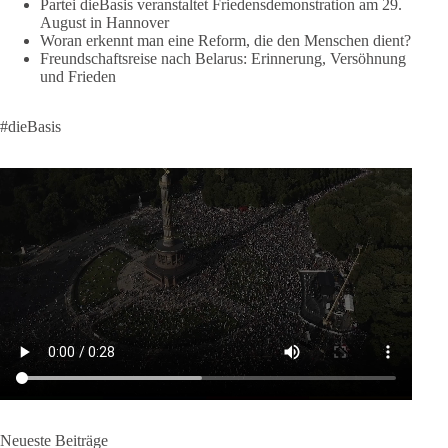
Partei dieBasis veranstaltet Friedensdemonstration am 29.
klares Bekenntnis zur militärischen Abschreckung und dazu
August in Hannover
die Forderung, der Iran dürfe keine Kernwaffe besitzen.
Woran erkennt man eine Reform, die den Menschen dient?
Freundschaftsreise nach Belarus: Erinnerung, Versöhnung
Und wo war der Austausch über eine friedensorientierte
und Frieden
Politik?
#dieBasis
🟩🟩🟦🟦🟥🟥🟧🟧
dieBasis fordert als einzige Partei in Deutschland den Austritt
aus der NATO. Ein Gipfel, der mehr nach Rüstungsdeal als
nach Friedenspolitik klingt, wird niemals Sicherheit schaffen,
ob nun in Deutschland oder weltweit.
Quelle:
https://www.tagesschau.de/ausland/asien/nato-
erklaerung-ankara-100.html
#dieBasis
#NATO
#Gipfeltreffen
#Frieden
#Sicherheit
664
137
66
Auf Facebook ansehen
Neueste Beiträge