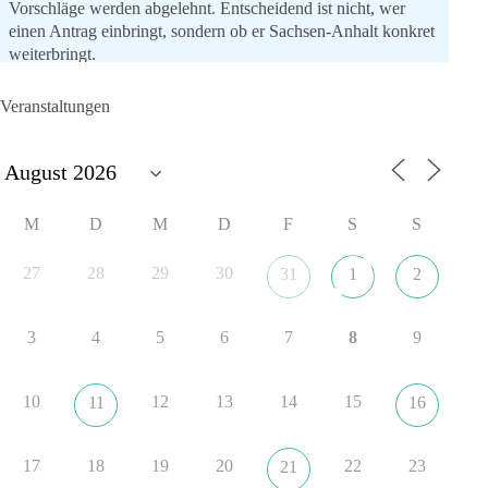
Vorschläge werden abgelehnt. Entscheidend ist nicht, wer
einen Antrag einbringt, sondern ob er Sachsen-Anhalt konkret
weiterbringt.
Keine automatische Zustimmung. Keine automatische
Ablehnung. Keine politische Verschmelzung.
Veranstaltungen
💬 Was ist dir wichtiger: feste Lager oder unabhängige
Entscheidungen? 👇
#dieBasis
#SachsenAnhalt
#Landtagswahl2026
#Kooperation
M
D
M
D
F
S
S
#Sachpolitik
27
28
29
30
31
1
2
6
2
Auf Facebook ansehen
3
4
5
6
7
8
9
DieBasis
11 Stunden zuvor
10
12
13
14
15
11
16
„Plandemie-Logik Reloaded“
17
18
19
20
22
23
21
Sie sagten immer und immer wieder: „Nur die Impfung rettet