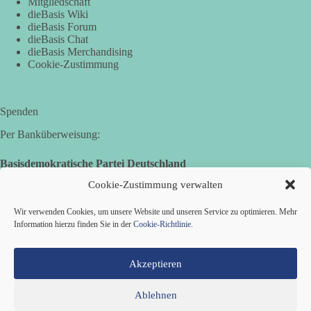
Mitgliedschaft
dieBasis Wiki
dieBasis Forum
dieBasis Chat
dieBasis Merchandising
Cookie-Zustimmung
Spenden
Per Banküberweisung:
Basisdemokratische Partei Deutschland
Volksbank Zollernalb
Cookie-Zustimmung verwalten
IBAN: DE16 6539 0120 0434 1370 06
Wir verwenden Cookies, um unsere Website und unseren Service zu optimieren. Mehr
BIC: GENODES1EBI
Information hierzu finden Sie in der
Cookie-Richtlinie
.
Akzeptieren
Ablehnen