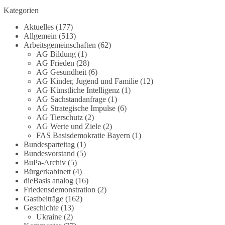
Die Corona-Zeit ist noch lange nicht
Kategorien
aufgearbeitet.
Aktuelles
(177)
Auch in Deutschland warten viele Menschen bis
Allgemein
(513)
heute auf Antworten:
Arbeitsgemeinschaften
(62)
AG Bildung
(1)
AG Frieden
(28)
❓ Wie wurden politische Entscheidungen
AG Gesundheit
(6)
getroffen?
AG Kinder, Jugend und Familie
(12)
❓ Welche Maßnahmen waren notwendig und
AG Künstliche Intelligenz
(1)
welche nicht?
AG Sachstandanfrage
(1)
❓Und wer übernimmt die Verantwortung für die
AG Strategische Impulse
(6)
AG Tierschutz
(2)
massiven Folgen für Kinder, Familien,
AG Werte und Ziele
(2)
Unternehmen und das Vertrauen in unseren
FAS Basisdemokratie Bayern
(1)
Rechtsstaat?
Bundesparteitag
(1)
Bundesvorstand
(5)
🟩🟩🟦🟦🟥🟥🟧🟧
BuPa-Archiv
(5)
Bürgerkabinett
(4)
dieBasis analog
(16)
Eine demokratische Gesellschaft lebt nicht davon,
Friedensdemonstration
(2)
unbequeme Fragen zu vermeiden. Sie lebt davon,
Gastbeiträge
(162)
Fragen offen zu stellen und transparent zu
Geschichte
(13)
beantworten.
Ukraine
(2)