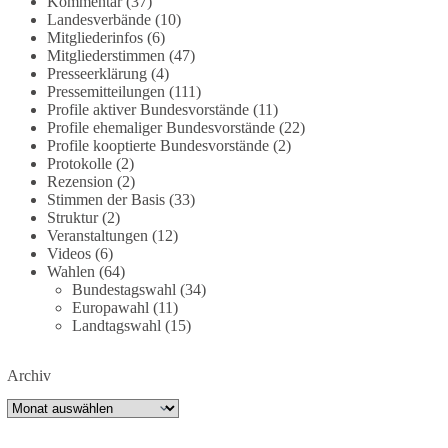
Kommentar
(37)
dieBasis fordert deshalb weiterhin eine
Landesverbände
(10)
Mitgliederinfos
(6)
unabhängige, vollständige und transparente
Mitgliederstimmen
(47)
Aufarbeitung der Corona-Politik. Ohne
Presseerklärung
(4)
Denkverbote, ohne Vorverurteilungen und ohne
Pressemitteilungen
(111)
Tabus.
Profile aktiver Bundesvorstände
(11)
Profile ehemaliger Bundesvorstände
(22)
Quellen:
https://apnews.com/article/fauci-diaries-
Profile kooptierte Bundesvorstände
(2)
Protokolle
(2)
covid-origins-rand-paul-
Rezension
(2)
6b25da9f75a0becbaf2886ab22643e67
und
Stimmen der Basis
(33)
https://www.tichyseinblick.de/kolumnen/aus-aller-
Struktur
(2)
welt/usa-tagebuch-fauci-corona-impfung/
Veranstaltungen
(12)
Videos
(6)
#dieBasis
#Corona
#Aufarbeitung
#Transparenz
Wahlen
(64)
Bundestagswahl
(34)
#Demokratie
#Vertrauen
Europawahl
(11)
Landtagswahl
(15)
239
36
60
Auf Facebook ansehen
Archiv
Archiv
DieBasis
1 Tag zuvor