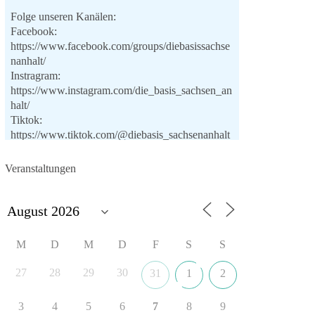
Folge unseren Kanälen:
Facebook:
https://www.facebook.com/groups/diebasissachse
nanhalt/
Instragram:
https://www.instagram.com/die_basis_sachsen_an
halt/
Tiktok:
https://www.tiktok.com/@diebasis_sachsenanhalt
X:
https://x.com/DieBasisLSA
Youtube:
Veranstaltungen
https://www.youtube.com/dieBasisSachsenAnhalt
🟩🟩🟦🟦🟥🟥🟧🟧
Like, teile und kommentiere unsere Beiträge,
M
D
M
D
F
S
S
damit noch mehr Menschen mitbekommen, wofür
wir stehen und warum es sich lohnt, dieBasis zu
27
28
29
30
31
1
2
wählen.
Mehr Infos:
https://diebasis-st.de/wahlprogramm/
3
4
5
6
7
8
9