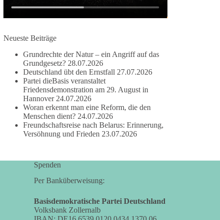
#dieBasis
#frieden
#russandistnichtunserFeind
#friedenspartei
Neueste Beiträge
Grundrechte der Natur – ein Angriff auf das
Grundgesetz?
28.07.2026
377
168
37
Auf Facebook ansehen
Deutschland übt den Ernstfall
27.07.2026
Partei dieBasis veranstaltet
DieBasis
Friedensdemonstration am 29. August in
1 Tag zuvor
Hannover
24.07.2026
Woran erkennt man eine Reform, die den
Wusstest du, dass ein guter Antrag nicht besser
Menschen dient?
24.07.2026
Freundschaftsreise nach Belarus: Erinnerung,
oder schlechter wird, nur weil er von einer
Versöhnung und Frieden
23.07.2026
bestimmten Partei kommt?
Sachsen-Anhalt braucht Lösungen für Schule,
Spenden
Pflege, Wirtschaft, Infrastruktur und die
Kommunen. Diese Probleme werden nicht
Per Banküberweisung:
kleiner, wenn im Landtag zuerst auf Parteifarbe
und erst danach auf den Inhalt geschaut wird.
Basisdemokratische Partei Deutschland
Volksbank Zollernalb
IBAN: DE16 6539 0120 0434 1370 06
🟩🟩🟦🟦🟥🟥🟧🟧