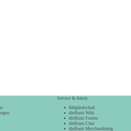
Service & Intern
en
Mitgliedschaft
ungen
dieBasis Wiki
dieBasis Forum
dieBasis Chat
dieBasis Merchandising