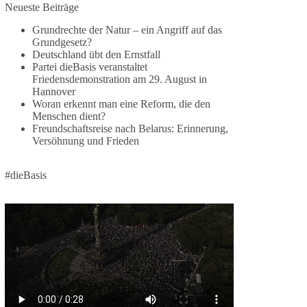
Neueste Beiträge
🕊 Wir wollen den Krieg mit Russland nicht!
Grundrechte der Natur – ein Angriff auf das
Grundgesetz?
Am 20. Juni 2026 fand in Berlin am
Deutschland übt den Ernstfall
Brandenburger Tor die Demonstration mit dem
Partei dieBasis veranstaltet
Motto „Russland ist nicht unser Feind“ statt.
Friedensdemonstration am 29. August in
Hannover
Hier ein Auszug aus der Rede von der
Woran erkennt man eine Reform, die den
Menschen dient?
Bundestagsabgeordneten Sevim Dağdelen
Freundschaftsreise nach Belarus: Erinnerung,
(BSW).
Versöhnung und Frieden
„Wir müssen Nein sagen zu diesem stinkenden
Revanchismus!“
#dieBasis
👉 Hier geht es zum vollständigen Video:
https://www.youtube.com/live/a9hOswSNg4I?
si=2b_C6GgNY9EB-rXw
🟩🟩🟦🟦🟥🟥🟧🟧
❤️ Wir freuen uns über deine Unterstützung:
https://diebasis.de/spenden/