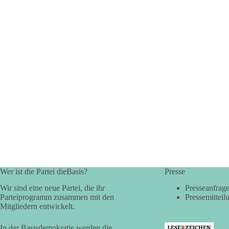
Wer ist die Partei dieBasis?
Presse
Wir sind eine neue Partei, die ihr
Presseanfrag
Parteiprogramm zusammen mit den
Pressemitteil
Mitgliedern entwickelt.
In der Basisdemokratie werden die