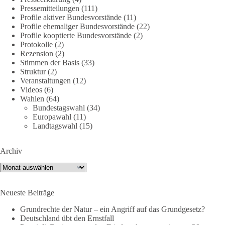
🕊 Wir wollen den Krieg mit Russland nicht!
Pressemitteilungen
(111)
Profile aktiver Bundesvorstände
(11)
Profile ehemaliger Bundesvorstände
(22)
Am 20. Juni 2026 fand in Berlin am Brandenburger Tor die
Profile kooptierte Bundesvorstände
(2)
Demonstration mit dem Motto „Russland ist nicht unser
Protokolle
(2)
Feind“ statt.
Rezension
(2)
Stimmen der Basis
(33)
Hier ein Auszug aus der Rede von der
Struktur
(2)
Veranstaltungen
(12)
Bundestagsabgeordneten Sevim Dağdelen (BSW).
Videos
(6)
Wahlen
(64)
„Wir müssen Nein sagen zu diesem stinkenden
Bundestagswahl
(34)
Revanchismus!“
Europawahl
(11)
Landtagswahl
(15)
👉 Hier geht es zum vollständigen Video:
https://www.youtube.com/live/a9hOswSNg4I?
Archiv
si=2b_C6GgNY9EB-rXw
Archiv
🟩🟩🟦🟦🟥🟥🟧🟧
Neueste Beiträge
❤️ Wir freuen uns über deine Unterstützung:
https://diebasis.de/spenden/
Grundrechte der Natur – ein Angriff auf das Grundgesetz?
Deutschland übt den Ernstfall