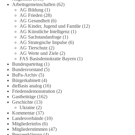
Fragen zu vermeiden. Sie lebt davon, Fragen offen zu stellen
Arbeitsgemeinschaften
(62)
und transparent zu beantworten.
AG Bildung
(1)
AG Frieden
(28)
AG Gesundheit
(6)
dieBasis fordert deshalb weiterhin eine unabhängige,
AG Kinder, Jugend und Familie
(12)
vollständige und transparente Aufarbeitung der Corona-Politik.
AG Künstliche Intelligenz
(1)
Ohne Denkverbote, ohne Vorverurteilungen und ohne Tabus.
AG Sachstandanfrage
(1)
AG Strategische Impulse
(6)
Quellen:
https://apnews.com/article/fauci-diaries-covid-origins-
AG Tierschutz
(2)
rand-paul-6b25da9f75a0becbaf2886ab22643e67
und
AG Werte und Ziele
(2)
FAS Basisdemokratie Bayern
(1)
https://www.tichyseinblick.de/kolumnen/aus-aller-welt/usa-
Bundesparteitag
(1)
tagebuch-fauci-corona-impfung/
Bundesvorstand
(5)
BuPa-Archiv
(5)
#dieBasis
#Corona
#Aufarbeitung
#Transparenz
#Demokratie
Bürgerkabinett
(4)
#Vertrauen
dieBasis analog
(16)
Friedensdemonstration
(2)
Gastbeiträge
(162)
Geschichte
(13)
239
36
60
Ukraine
(2)
Auf Facebook ansehen
Kommentar
(37)
Landesverbände
(10)
DieBasis
Mitgliederinfos
(6)
1 Tag zuvor
Mitgliederstimmen
(47)
Presseerklärung
(4)