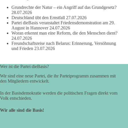
Zustimmung, wenn ein Vorschlag sinnvoll ist. Ablehnung,
Grundrechte der Natur – ein Angriff auf das Grundgesetz?
wenn er Sachsen-Anhalt nicht weiterbringt.
28.07.2026
Deutschland übt den Ernstfall
27.07.2026
💬 Was ist dir wichtiger: der Absender eines Antrags oder das
Partei dieBasis veranstaltet Friedensdemonstration am 29.
Ergebnis für Sachsen-Anhalt?
August in Hannover
24.07.2026
Woran erkennt man eine Reform, die den Menschen dient?
24.07.2026
#dieBasis
#sachsenanhalt
#ltw2026
#landtagswahl
Freundschaftsreise nach Belarus: Erinnerung, Versöhnung
und Frieden
23.07.2026
👉 Folgen:
https://www.facebook.com/groups/diebasissachsenanhalt/
Wer ist die Partei dieBasis?
Wir sind eine neue Partei, die ihr Parteiprogramm zusammen mit
24
6
2
Auf Facebook ansehen
den Mitgliedern entwickelt.
DieBasis
In der Basisdemokratie werden die politischen Fragen direkt vom
2 Tage(n) zuvor
Volk entschieden.
⚡ Vorsorge ist richtig. Aber Vorsorge ersetzt keine verlässliche
Wir alle sind die Basis!
Energiepolitik!
Nach Recherchen von Apollo News bereitet die