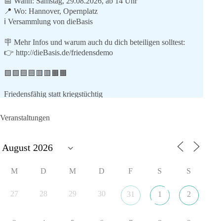
📅 Wann: Samstag, 29.08.2026, ab 14 Uhr
📍 Wo: Hannover, Opernplatz
ℹ️ Versammlung von dieBasis
🪧 Mehr Infos und warum auch du dich beteiligen solltest:
👉
http://dieBasis.de/friedensdemo
🟩🟩🟦🟦🟥🟥🟧🟧
Friedensfähig statt kriegstüchtig
Wir stehen für
Veranstaltungen
⚠️ Sofortigen Stopp aller Waffenlieferungen ins Ausland,
zumindest in Kriegsgebiete
⚠️ Beteiligung an humanitärer Hilfe für alle Kriegsopfer
⚠️ Aufruf zum sofortigen Waffenstillstand bzw. zu
M
D
M
D
F
S
S
Friedensverhandlungen
⚠️ Einhaltung von Völkerrecht und UN-Charta
27
28
29
30
31
1
2
Mit dabei sind (Stand 9.7.26):