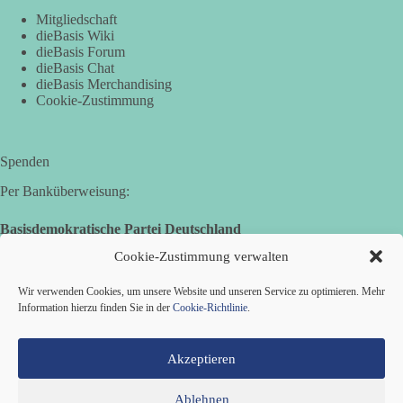
Mitgliedschaft
„Plandemie-Logik Reloaded“
dieBasis Wiki
dieBasis Forum
dieBasis Chat
Sie sagten immer und immer wieder: „Nur die Impfung rettet
dieBasis Merchandising
uns!“
Cookie-Zustimmung
Wir sagen heute: Die politischen Ansagen hätten fast mehr
Menschen umgebracht als das Virus selbst.
Spenden
🟩🟩🟦🟦🟥🟥🟧🟧
Per Banküberweisung:
👉 Teile diesen Beitrag, bevor die nächste Staffel wieder so
absurd wird.
Basisdemokratische Partei Deutschland
Volksbank Zollernalb
Cookie-Zustimmung verwalten
🤝 Jetzt Mitglied werden:
https://diebasis.de/mitgliedschaft/
IBAN: DE16 6539 0120 0434 1370 06
Wir verwenden Cookies, um unsere Website und unseren Service zu optimieren. Mehr
#dieBasis
#Meme
#Plandemie
#Corona
#Impfung
BIC: GENODES1EBI
Information hierzu finden Sie in der
Cookie-Richtlinie
.
Akzeptieren
633
65
86
Auf Facebook ansehen
Ablehnen