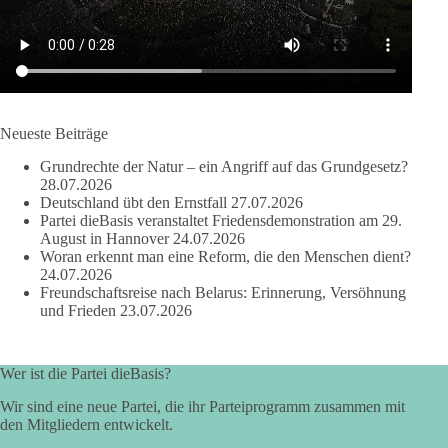
Investoren zu geraten.
Quelle:
https://www.youtube.com/watch?v=1bw0gjFxu_w
#dieBasis
#Wasserverbot
#Propaganda
#WEF
#Bürgerbeteiligung
Neueste Beiträge
Grundrechte der Natur – ein Angriff auf das Grundgesetz?
28.07.2026
219
7
55
Auf Facebook ansehen
Deutschland übt den Ernstfall
27.07.2026
Partei dieBasis veranstaltet Friedensdemonstration am 29.
DieBasis
August in Hannover
24.07.2026
2 Tage(n) zuvor
Woran erkennt man eine Reform, die den Menschen dient?
24.07.2026
Freundschaftsreise nach Belarus: Erinnerung, Versöhnung
Wusstest du, dass Kooperation in Sachfragen etwas anderes ist
und Frieden
23.07.2026
als eine feste Koalition?
Eine Koalition bedeutet in der Regel gemeinsame
Wer ist die Partei dieBasis?
Regierungsverantwortung, feste Vereinbarungen und
dauerhafte Bindungen. Kooperation in Sachfragen bedeutet
Wir sind eine neue Partei, die ihr Parteiprogramm zusammen mit
dagegen: Ein Vorschlag wird einzeln geprüft.
den Mitgliedern entwickelt.