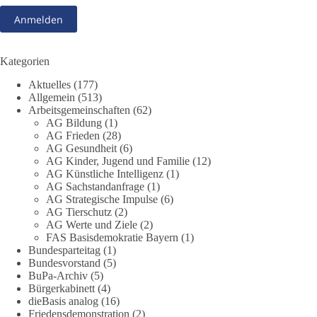
23 Stunden zuvor
13
1
Auf Facebook ansehen
Kategorien
DieBasis
Aktuelles
(177)
1 Tag zuvor
Allgemein
(513)
Arbeitsgemeinschaften
(62)
Jetzt abstimmen: Welche Rolle soll Deutschland in Sachen
AG Bildung
(1)
Verteidung übernehmen❓
AG Frieden
(28)
AG Gesundheit
(6)
Das Bundesministerium der Verteidigung schreibt im
AG Kinder, Jugend und Familie
(12)
AG Künstliche Intelligenz
(1)
Strategiepapier, dass die Bundeswehr zum Schutz des Landes
AG Sachstandanfrage
(1)
und der Verbündeten abschreckungs- und verteidigungsfähig
AG Strategische Impulse
(6)
sein muss. Die strategische Ausrichtung sieht vor, dass
AG Tierschutz
(2)
Deutschland in der NATO eine Führungsrolle übernimmt, zur
AG Werte und Ziele
(2)
stärksten konventionellen Armee Europas werden soll und
FAS Basisdemokratie Bayern
(1)
über die Verteidigungsbereitschaft hinaus aufrüstet.
Bundesparteitag
(1)
Bundesvorstand
(5)
BuPa-Archiv
(5)
Wie siehst du das? Mach jetzt bei unserer Umfrage mit und sag
Bürgerkabinett
(4)
uns deine Meinung:
dieBasis analog
(16)
Friedensdemonstration
(2)