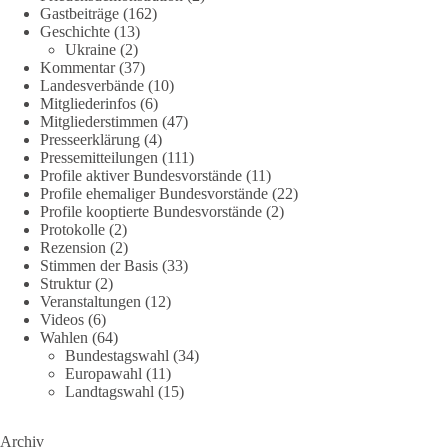
point_right
https://diebasis-he.de/umfrage-des-monats-august-
Gastbeiträge
(162)
2026/
point_left
Geschichte
(13)
Ukraine
(2)
Kommentar
(37)
🟩🟩🟦🟦🟥🟥🟧🟧
Landesverbände
(10)
Mitgliederinfos
(6)
Quelle:
#section
-6092974" target="_blank"
Mitgliederstimmen
(47)
rel="noreferrer">https://www.bmvg.de/de/grundlagendokume
Presseerklärung
(4)
nte-strategische-ausrichtung
#section
-6092974
Pressemitteilungen
(111)
Profile aktiver Bundesvorstände
(11)
Profile ehemaliger Bundesvorstände
(22)
#dieBasis
#Umfrage
#Verteidigung
#Bundeswehr
#NATO
Profile kooptierte Bundesvorstände
(2)
Protokolle
(2)
Rezension
(2)
Stimmen der Basis
(33)
659
669
26
Auf Facebook ansehen
Struktur
(2)
Veranstaltungen
(12)
DieBasis
Videos
(6)
Wahlen
(64)
2 Tage(n) zuvor
Bundestagswahl
(34)
Europawahl
(11)
💧 Wasser ist kein globales Experiment
Landtagswahl
(15)
Robert Habecks (Bündnis 90/Die Grünen) Lieblingsökonomin
Archiv
Mariana Mazzucato ist Beraterin und Rednerin des World