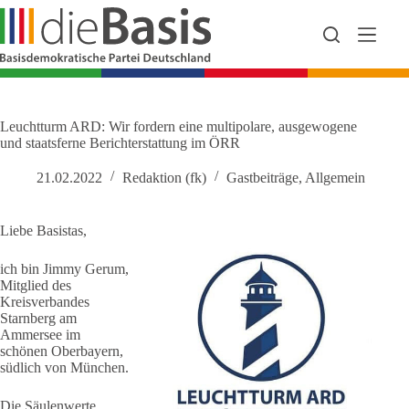
Zum
Inhalt
springen
Leuchtturm ARD: Wir fordern eine multipolare, ausgewogene
und staatsferne Berichterstattung im ÖRR
21.02.2022
Redaktion (fk)
Gastbeiträge
,
Allgemein
Liebe Basistas,
ich bin Jimmy Gerum,
Mitglied des
Kreisverbandes
Starnberg am
Ammersee im
schönen Oberbayern,
südlich von München.
Die Säulenwerte