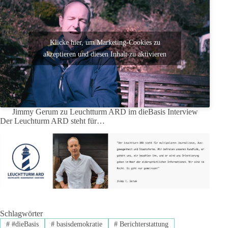
Klicke hier, um Marketing-Cookies zu
akzeptieren und diesen Inhalt zu aktivieren
Jimmy Gerum zu Leuchtturm ARD im dieBasis Interview
Der Leuchturm ARD steht für…
Schlagwörter
#
#dieBasis
#
basisdemokratie
#
Berichterstattung