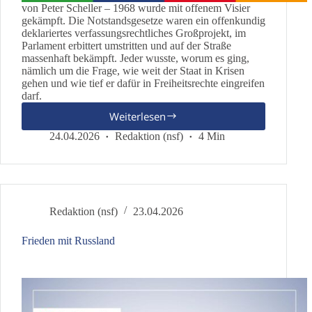
von Peter Scheller – 1968 wurde mit offenem Visier
gekämpft. Die Notstandsgesetze waren ein offenkundig
deklariertes verfassungsrechtliches Großprojekt, im
Parlament erbittert umstritten und auf der Straße
massenhaft bekämpft. Jeder wusste, worum es ging,
nämlich um die Frage, wie weit der Staat in Krisen
gehen und wie tief er dafür in Freiheitsrechte eingreifen
darf.
Weiterlesen
Der
Notstand
24.04.2026
Redaktion (nsf)
4 Min
kommt
heute
in
Scheibchen
Redaktion (nsf)
23.04.2026
Frieden mit Russland