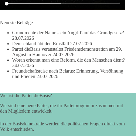
als 100 Fragen die Aussage verweigert. Die juristische
Bewertung werden Gerichte und Ermittlungen klären – auch
auf Basis seines Tagebuches. Doch unabhängig davon zeigt
der Vorgang eines deutlich:
Neueste Beiträge
Grundrechte der Natur – ein Angriff auf das Grundgesetz?
Die Corona-Zeit ist noch lange nicht aufgearbeitet.
28.07.2026
Deutschland übt den Ernstfall
27.07.2026
Auch in Deutschland warten viele Menschen bis heute auf
Partei dieBasis veranstaltet Friedensdemonstration am 29.
Antworten:
August in Hannover
24.07.2026
Woran erkennt man eine Reform, die den Menschen dient?
24.07.2026
❓ Wie wurden politische Entscheidungen getroffen?
Freundschaftsreise nach Belarus: Erinnerung, Versöhnung
❓ Welche Maßnahmen waren notwendig und welche nicht?
und Frieden
23.07.2026
❓Und wer übernimmt die Verantwortung für die massiven
Folgen für Kinder, Familien, Unternehmen und das Vertrauen
in unseren Rechtsstaat?
Wer ist die Partei dieBasis?
🟩🟩🟦🟦🟥🟥🟧🟧
Wir sind eine neue Partei, die ihr Parteiprogramm zusammen mit
den Mitgliedern entwickelt.
Eine demokratische Gesellschaft lebt nicht davon, unbequeme
In der Basisdemokratie werden die politischen Fragen direkt vom
Fragen zu vermeiden. Sie lebt davon, Fragen offen zu stellen
Volk entschieden.
und transparent zu beantworten.