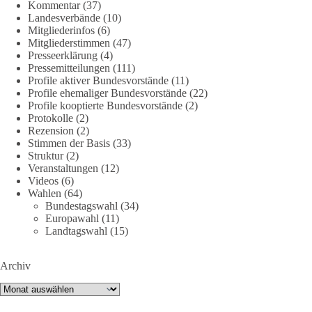
Kommentar
(37)
Landesverbände
(10)
Mitgliederinfos
(6)
38
7
8
Auf Facebook ansehen
Mitgliederstimmen
(47)
Presseerklärung
(4)
DieBasis
Pressemitteilungen
(111)
1 Tag zuvor
Profile aktiver Bundesvorstände
(11)
Profile ehemaliger Bundesvorstände
(22)
Profile kooptierte Bundesvorstände
(2)
Jetzt dieBasis Sachsen-Anhalt unterstützen!
Protokolle
(2)
Rezension
(2)
Die Landtagswahl 2026 in Sachsen-Anhalt findet am 6.
Stimmen der Basis
(33)
September statt. Die Inhalte stehen – jetzt müssen sie gesehen,
Struktur
(2)
geteilt und diskutiert werden.
Veranstaltungen
(12)
Videos
(6)
Wahlen
(64)
Folge unseren Kanälen:
Bundestagswahl
(34)
Facebook:
Europawahl
(11)
https://www.facebook.com/groups/diebasissachsenanhalt/
Landtagswahl
(15)
Instragram:
https://www.instagram.com/die_basis_sachsen_anhalt/
Archiv
Tiktok:
https://www.tiktok.com/@diebasis_sachsenanhalt
X:
https://x.com/DieBasisLSA
Archiv
Youtube:
https://www.youtube.com/dieBasisSachsenAnhalt