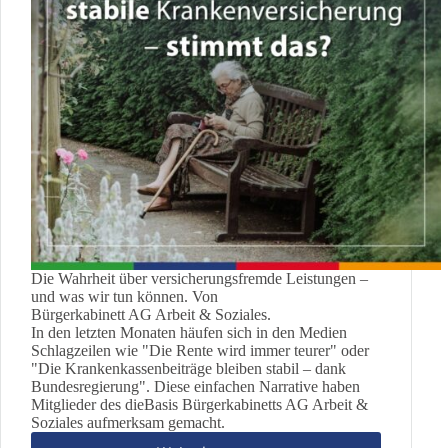
Die Wahrheit über versicherungsfremde Leistungen –
und was wir tun können. Von
Bürgerkabinett AG Arbeit & Soziales.
In den letzten Monaten häufen sich in den Medien
Schlagzeilen wie "Die Rente wird immer teurer" oder
"Die Krankenkassenbeiträge bleiben stabil – dank
Bundesregierung". Diese einfachen Narrative haben
Mitglieder des dieBasis Bürgerkabinetts AG Arbeit &
Soziales aufmerksam gemacht.