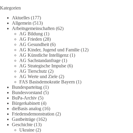
Grundgesetzes sprengen? Mit dieser grundsätzlichen Frage
beschäftigte sich die Teilnehmer des Politischen
Kategorien
Frühschoppens der AG Strategische Impulse am 19. Juli 2026.
Aktuelles
(177)
Referent Frank Bothmann stellte die These auf, dass die
Allgemein
(513)
derzeit in Teilen der Umweltbewegung diskutierten
Arbeitsgemeinschaften
(62)
„Grundrechte der Natur“ weit über klassischen Naturschutz
AG Bildung
(1)
hinausreichen und grundlegende Fragen zum Menschenbild,
AG Frieden
(28)
zum Rechtsstaat und zur Demokratie aufwerfen. [...]
AG Gesundheit
(6)
AG Kinder, Jugend und Familie
(12)
AG Künstliche Intelligenz
(1)
👉 Hier weiterlesen:
https://diebasis-
AG Sachstandanfrage
(1)
partei.de/2026/07/grundrechte-der-natur-ein-angriff-auf-das-
AG Strategische Impulse
(6)
grundgesetz/
AG Tierschutz
(2)
AG Werte und Ziele
(2)
🟩🟩🟦🟦🟥🟥🟧🟧
FAS Basisdemokratie Bayern
(1)
Bundesparteitag
(1)
Bundesvorstand
(5)
Es ging weniger um fertige Antworten als um eine Debatte
BuPa-Archiv
(5)
darüber, wie Freiheit, Verantwortung, Naturschutz und
Bürgerkabinett
(4)
Grundrechte in einer demokratischen Gesellschaft künftig
dieBasis analog
(16)
miteinander in Einklang gebracht werden können.
Friedensdemonstration
(2)
Gastbeiträge
(162)
Geschichte
(13)
#dieBasis
#natur
#grundrechte
#grundgesetz
#demokratie
Ukraine
(2)