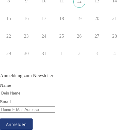
8
9
10
11
13
14
12
Quelle:
https://www.tagesschau.de/ausland/asien/nato-
erklaerung-ankara-100.html
15
16
17
18
19
20
21
#dieBasis
#NATO
#Gipfeltreffen
#Frieden
#Sicherheit
22
23
24
25
26
27
28
352
57
36
Auf Facebook ansehen
29
30
31
1
2
3
4
DieBasis
1 Tag zuvor
Anmeldung zum Newsletter
Grundrechte der Natur – ein Angriff auf das Grundgesetz?
Name
Im Politischen Frühschoppen diskutieren die Teilnehmer das
Verhältnis von Mensch, Natur und Grundgesetz.
Email
Beitrag der AG Strategische Impulse
Kann die Natur Träger eigener Grundrechte sein? Oder würde
eine solche Entwicklung das Fundament unseres