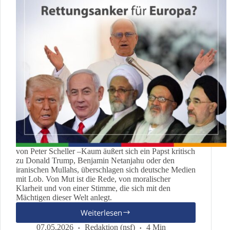
von Peter Scheller –Kaum äußert sich ein Papst kritisch
zu Donald Trump, Benjamin Netanjahu oder den
iranischen Mullahs, überschlagen sich deutsche Medien
mit Lob. Von Mut ist die Rede, von moralischer
Klarheit und von einer Stimme, die sich mit den
Mächtigen dieser Welt anlegt.
Weiterlesen
Wenn
Moral
07.05.2026
Redaktion (nsf)
4 Min