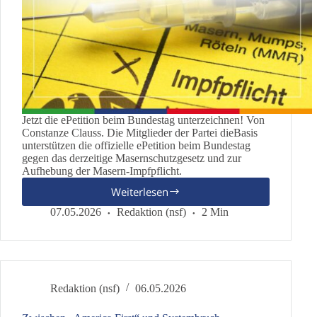
Jetzt die ePetition beim Bundestag unterzeichnen! Von
Constanze Clauss. Die Mitglieder der Partei dieBasis
unterstützen die offizielle ePetition beim Bundestag
gegen das derzeitige Masernschutzgesetz und zur
Aufhebung der Masern-Impfpflicht.
Weiterlesen
ePetition
zur
07.05.2026
Redaktion (nsf)
2 Min
Aufhebung
des
Masernschutzgesetzes
und
der
Redaktion (nsf)
06.05.2026
Masern-
Impfpflicht