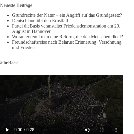
Neueste Beiträge
🟩🟩🟦🟦🟥🟥🟧🟧
Grundrechte der Natur – ein Angriff auf das Grundgesetz?
Like, teile und kommentiere unsere Beiträge, damit noch mehr
Deutschland übt den Ernstfall
Menschen mitbekommen, wofür wir stehen und warum es sich
Partei dieBasis veranstaltet Friedensdemonstration am 29.
August in Hannover
lohnt, dieBasis zu wählen.
Woran erkennt man eine Reform, die den Menschen dient?
Mehr Infos:
https://diebasis-st.de/wahlprogramm/
Freundschaftsreise nach Belarus: Erinnerung, Versöhnung
und Frieden
#dieBasis
#Landtagswahl
#SachsenAnhalt
#DeineStimmezählt
#jetztunterstützen
#dieBasis
58
6
14
Auf Facebook ansehen
DieBasis
2 Tage(n) zuvor
🔎 Über 100-mal keine Antwort.
Anthony Fauci, Immunologe und Berater des ehemaligen US-
Präsidenten, hat bei einer Anhörung des US-Senats auf mehr