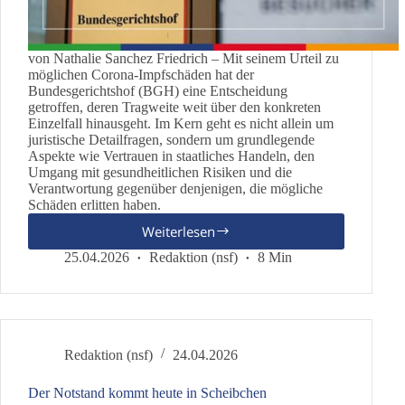
von Nathalie Sanchez Friedrich – Mit seinem Urteil zu
möglichen Corona-Impfschäden hat der
Bundesgerichtshof (BGH) eine Entscheidung
getroffen, deren Tragweite weit über den konkreten
Einzelfall hinausgeht. Im Kern geht es nicht allein um
juristische Detailfragen, sondern um grundlegende
Aspekte wie Vertrauen in staatliches Handeln, den
Umgang mit gesundheitlichen Risiken und die
Verantwortung gegenüber denjenigen, die mögliche
Schäden erlitten haben.
Weiterlesen
BGH-
Urteil
25.04.2026
Redaktion (nsf)
8 Min
zu
Corona-
Impfschäden:
Wendepunkt
für
Redaktion (nsf)
24.04.2026
Betroffene
und
Der Notstand kommt heute in Scheibchen
ein