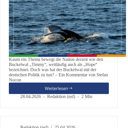
Kaum ein Thema bewegt die Nation derzeit wie den
Buckelwal „Timmy“, weitläufig auch als „Hope“
bezeichnet. Doch was hat der Buckelwal mit der
deutschen Politik zu tun? – Ein Kommentar von Stefan
Nocon
Weiterlesen
„Timmy“
–
28.04.2026
Redaktion (nsf)
2 Min
Der
Wal
als
Symbol
für
Redaktion (nsf)
25.04.2026