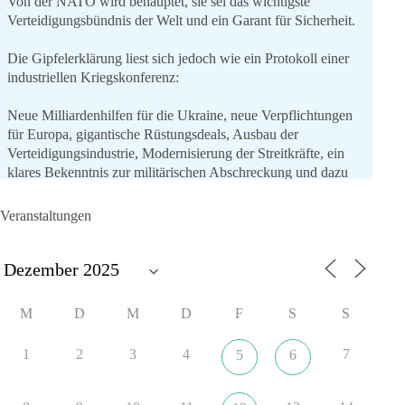
Von der NATO wird behauptet, sie sei das wichtigste
Verteidigungsbündnis der Welt und ein Garant für Sicherheit.
Die Gipfelerklärung liest sich jedoch wie ein Protokoll einer
industriellen Kriegskonferenz:
Neue Milliardenhilfen für die Ukraine, neue Verpflichtungen
für Europa, gigantische Rüstungsdeals, Ausbau der
Verteidigungsindustrie, Modernisierung der Streitkräfte, ein
klares Bekenntnis zur militärischen Abschreckung und dazu
die Forderung, der Iran dürfe keine Kernwaffe besitzen.
Veranstaltungen
Und wo war der Austausch über eine friedensorientierte
Politik?
🟩🟩🟦🟦🟥🟥🟧🟧
M
D
M
D
F
S
S
dieBasis fordert als einzige Partei in Deutschland den Austritt
aus der NATO. Ein Gipfel, der mehr nach Rüstungsdeal als
1
2
3
4
7
5
6
nach Friedenspolitik klingt, wird niemals Sicherheit schaffen,
ob nun in Deutschland oder weltweit.