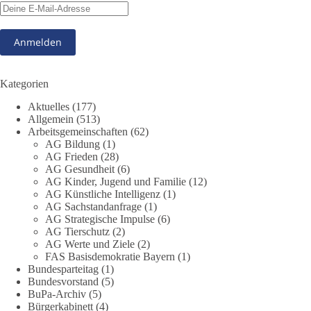
348
28
53
Auf Facebook ansehen
DieBasis
1 Tag zuvor
Kategorien
Stimmen der dieBasis – heute mit dem „Demokratie-Bestatter“
Aktuelles
(177)
Allgemein
(513)
Arbeitsgemeinschaften
(62)
Die Energiewende ist bisher kein Erfolg, sondern ein teures,
AG Bildung
(1)
ineffizientes Unterfangen. Dies belegt eine Auswertung der
AG Frieden
(28)
NZZ, wonach die Energiewende den Strom nicht billiger,
AG Gesundheit
(6)
sondern teurer gemacht hat.
AG Kinder, Jugend und Familie
(12)
AG Künstliche Intelligenz
(1)
Quelle:
https://www.nzz.ch/der-andere-blick/fehlschlag-
AG Sachstandanfrage
(1)
AG Strategische Impulse
(6)
energiewende-warum-deutschland-trotz-rekordausbau-von-
AG Tierschutz
(2)
wind-und-sonnenkraft-weniger-strom-erzeugt-ld.10006607
AG Werte und Ziele
(2)
FAS Basisdemokratie Bayern
(1)
🟩🟩🟦🟦🟥🟥🟧🟧
Bundesparteitag
(1)
Bundesvorstand
(5)
„Wir brauchen dringend wettbewerbsfähige Energiepreise und
BuPa-Archiv
(5)
Bürgerkabinett
(4)
eine ideologiefreie Diskussion“, meint der Demokratie-