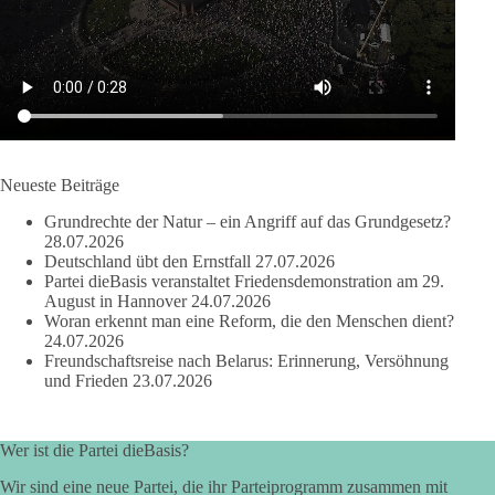
Quelle:
https://www.tagesschau.de/ausland/asien/nato-
erklaerung-ankara-100.html
#dieBasis
#NATO
#Gipfeltreffen
#Frieden
#Sicherheit
664
137
66
Auf Facebook ansehen
Neueste Beiträge
DieBasis
Grundrechte der Natur – ein Angriff auf das Grundgesetz?
2 Tage(n) zuvor
28.07.2026
Deutschland übt den Ernstfall
27.07.2026
Partei dieBasis veranstaltet Friedensdemonstration am 29.
Grundrechte der Natur – ein Angriff auf das Grundgesetz?
August in Hannover
24.07.2026
Woran erkennt man eine Reform, die den Menschen dient?
Im Politischen Frühschoppen diskutieren die Teilnehmer das
24.07.2026
Verhältnis von Mensch, Natur und Grundgesetz.
Freundschaftsreise nach Belarus: Erinnerung, Versöhnung
und Frieden
23.07.2026
Beitrag der AG Strategische Impulse
Kann die Natur Träger eigener Grundrechte sein? Oder würde
Wer ist die Partei dieBasis?
eine solche Entwicklung das Fundament unseres
Wir sind eine neue Partei, die ihr Parteiprogramm zusammen mit
Grundgesetzes sprengen? Mit dieser grundsätzlichen Frage