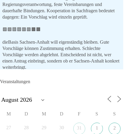
Regierungsverantwortung, feste Vereinbarungen und
dauerhafte Bindungen. Kooperation in Sachfragen bedeutet
dagegen: Ein Vorschlag wird einzeln geprüft.
🟩🟩🟦🟦🟥🟥🟧🟧
dieBasis Sachsen-Anhalt will eigenständig bleiben. Gute
Vorschläge können Zustimmung erhalten. Schlechte
Vorschläge werden abgelehnt. Entscheidend ist nicht, wer
einen Antrag einbringt, sondern ob er Sachsen-Anhalt konkret
weiterbringt.
Keine automatische Zustimmung. Keine automatische
Ablehnung. Keine politische Verschmelzung.
Veranstaltungen
💬 Was ist dir wichtiger: feste Lager oder unabhängige
Entscheidungen? 👇
#dieBasis
#SachsenAnhalt
#Landtagswahl2026
#Kooperation
M
D
M
D
F
S
S
#Sachpolitik
27
28
29
30
31
1
2