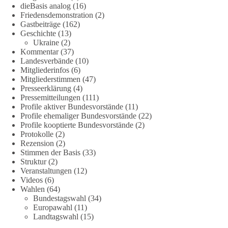
dieBasis analog
(16)
Bestatter.
Friedensdemonstration
(2)
Gastbeiträge
(162)
Wie siehst du das?
Geschichte
(13)
Ukraine
(2)
🤝 Jetzt Politik für die Menschen mitgestalten:
Kommentar
(37)
Landesverbände
(10)
https://diebasis.de/mitgliedschaft/
Mitgliederinfos
(6)
Mitgliederstimmen
(47)
#dieBasis
#energiewende
#strompreise
#wettbewerb
Presseerklärung
(4)
Pressemitteilungen
(111)
Profile aktiver Bundesvorstände
(11)
Profile ehemaliger Bundesvorstände
(22)
40
7
Auf Facebook ansehen
Profile kooptierte Bundesvorstände
(2)
Protokolle
(2)
DieBasis
Rezension
(2)
Stimmen der Basis
(33)
2 Tage(n) zuvor
Struktur
(2)
Veranstaltungen
(12)
⚡️ NATO-Gipfel in Ankara: Kriegskonferenz statt
Videos
(6)
Friedensgipfel!?
Wahlen
(64)
Bundestagswahl
(34)
Anfang Juli 2026 trafen sich 32 Bündnisstaaten sowie deren
Europawahl
(11)
Staats- und Regierungschefs zum NATO-Gipfel in der Türkei.
Landtagswahl
(15)
Von der NATO wird behauptet, sie sei das wichtigste