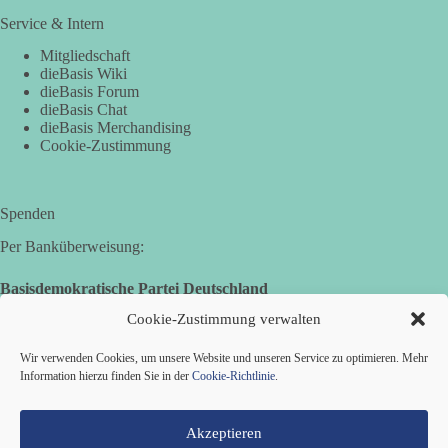
Service & Intern
49
7
14
Auf Facebook ansehen
Mitgliedschaft
dieBasis Wiki
DieBasis
dieBasis Forum
dieBasis Chat
2 Tage(n) zuvor
dieBasis Merchandising
Cookie-Zustimmung
Jetzt dieBasis Sachsen-Anhalt unterstützen!
Die Landtagswahl 2026 in Sachsen-Anhalt findet am 6.
Spenden
September statt. Die Inhalte stehen – jetzt müssen sie gesehen,
geteilt und diskutiert werden.
Per Banküberweisung:
Folge unseren Kanälen:
Basisdemokratische Partei Deutschland
Facebook:
Volksbank Zollernalb
Cookie-Zustimmung verwalten
https://www.facebook.com/groups/diebasissachsenanhalt/
IBAN: DE16 6539 0120 0434 1370 06
Instragram:
Wir verwenden Cookies, um unsere Website und unseren Service zu optimieren. Mehr
https://www.instagram.com/die_basis_sachsen_anhalt/
BIC: GENODES1EBI
Information hierzu finden Sie in der
Cookie-Richtlinie
.
Tiktok:
https://www.tiktok.com/@diebasis_sachsenanhalt
X:
https://x.com/DieBasisLSA
Youtube:
https://www.youtube.com/dieBasisSachsenAnhalt
Akzeptieren