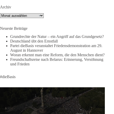
Verteidigungsbündnis der Welt und ein Garant für Sicherheit.
Archiv
Archiv
Die Gipfelerklärung liest sich jedoch wie ein Protokoll einer
industriellen Kriegskonferenz:
Neueste Beiträge
Neue Milliardenhilfen für die Ukraine, neue Verpflichtungen
Grundrechte der Natur – ein Angriff auf das Grundgesetz?
für Europa, gigantische Rüstungsdeals, Ausbau der
Deutschland übt den Ernstfall
Verteidigungsindustrie, Modernisierung der Streitkräfte, ein
Partei dieBasis veranstaltet Friedensdemonstration am 29.
klares Bekenntnis zur militärischen Abschreckung und dazu
August in Hannover
die Forderung, der Iran dürfe keine Kernwaffe besitzen.
Woran erkennt man eine Reform, die den Menschen dient?
Freundschaftsreise nach Belarus: Erinnerung, Versöhnung
Und wo war der Austausch über eine friedensorientierte
und Frieden
Politik?
#dieBasis
🟩🟩🟦🟦🟥🟥🟧🟧
dieBasis fordert als einzige Partei in Deutschland den Austritt
aus der NATO. Ein Gipfel, der mehr nach Rüstungsdeal als
nach Friedenspolitik klingt, wird niemals Sicherheit schaffen,
ob nun in Deutschland oder weltweit.