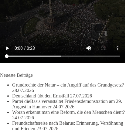
Der Mensch darf niemals zum Spielball politischer Interessen
werden.
#dieBasis
#Migration
#Europa
#Menschenwürde
#Rechtsstaat
#Frieden
#Subsidiarität
41
15
5
Auf Facebook ansehen
DieBasis
Neueste Beiträge
2 Tage(n) zuvor
Grundrechte der Natur – ein Angriff auf das Grundgesetz?
28.07.2026
Deutschland übt den Ernstfall
27.07.2026
Partei dieBasis veranstaltet Friedensdemonstration am 29.
August in Hannover
24.07.2026
❌ Kleine Parteien ausgesperrt: Schützt die Hürde nur die Großen?
Woran erkennt man eine Reform, die den Menschen dient?
24.07.2026
🗳 Bei der Bundestagswahl 2025 blieben rund 6,8 Millionen
gültige Zweitstimmen bei der Sitzverteilung außen vor – fast jede
Freundschaftsreise nach Belarus: Erinnerung, Versöhnung
siebte.
und Frieden
23.07.2026