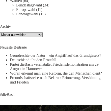
Wahlen
(64)
Schleusernetzwerken ausgenutzt werden kann, verlieren am
Bundestagswahl
(34)
Ende immer die Menschen.
Europawahl
(11)
Landtagswahl
(15)
🟩🟩🟦🟦🟥🟥🟧🟧
Archiv
dieBasis meint:
Archiv
Wer Menschen für politische Interessen instrumentalisiert,
verliert den Menschen aus dem Blick.
Neueste Beiträge
Europa braucht eine Migrationspolitik, die auf drei
Grundrechte der Natur – ein Angriff auf das Grundgesetz?
Grundpfeilern beruht:
Deutschland übt den Ernstfall
Partei dieBasis veranstaltet Friedensdemonstration am 29.
August in Hannover
✅ Achtung der Menschenwürde
Woran erkennt man eine Reform, die den Menschen dient?
✅ Wahrung rechtsstaatlicher Verfahren
Freundschaftsreise nach Belarus: Erinnerung, Versöhnung
✅ Verantwortung statt Symbolpolitik
und Frieden
Krisen dürfen nicht verwaltet werden, sie müssen verhindert
#dieBasis
werden. Das gelingt nur durch eine Politik, die Fluchtursachen
bekämpft, Schleuserkriminalität entschlossen entgegentritt und
Migration nicht zum Gegenstand geopolitischer Machtspiele
werden lässt.