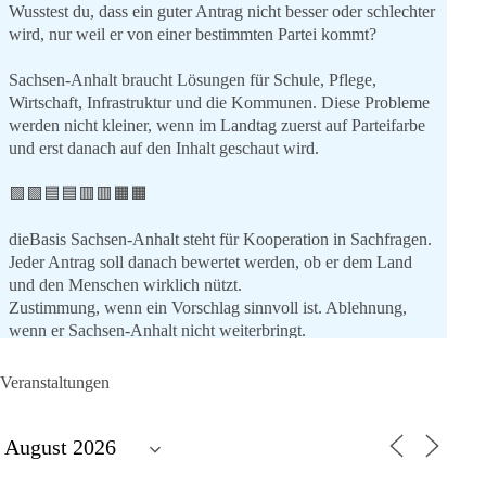
Wusstest du, dass ein guter Antrag nicht besser oder schlechter
wird, nur weil er von einer bestimmten Partei kommt?
Sachsen-Anhalt braucht Lösungen für Schule, Pflege,
Wirtschaft, Infrastruktur und die Kommunen. Diese Probleme
werden nicht kleiner, wenn im Landtag zuerst auf Parteifarbe
und erst danach auf den Inhalt geschaut wird.
🟩🟩🟦🟦🟥🟥🟧🟧
dieBasis Sachsen-Anhalt steht für Kooperation in Sachfragen.
Jeder Antrag soll danach bewertet werden, ob er dem Land
und den Menschen wirklich nützt.
Zustimmung, wenn ein Vorschlag sinnvoll ist. Ablehnung,
wenn er Sachsen-Anhalt nicht weiterbringt.
💬 Was ist dir wichtiger: der Absender eines Antrags oder das
Veranstaltungen
Ergebnis für Sachsen-Anhalt?
#dieBasis
#sachsenanhalt
#ltw2026
#landtagswahl