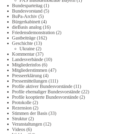
FAS Basisdemokratie Bayern
(1)
Bundesparteitag
(1)
Wieder ein Beispiel dafür, warum wir 1 Milliarde für freie
Bundesvorstand
(5)
Medien fordern sollten: 👉 Jetzt Petition unterzeichnen
BuPa-Archiv
(5)
Bürgerkabinett
(4)
#dieBasis
#Energie
#Versorgungssicherheit
#Infrastruktur
dieBasis analog
(16)
#Technologieoffen
#Resilienz
Friedensdemonstration
(2)
Gastbeiträge
(162)
Geschichte
(13)
Ukraine
(2)
158
26
69
Auf Facebook ansehen
Kommentar
(37)
Landesverbände
(10)
Mitgliederinfos
(6)
DieBasis
Mitgliederstimmen
(47)
1 Tag zuvor
Presseerklärung
(4)
Pressemitteilungen
(111)
🌍 Migration darf niemals zum politischen Druckmittel
Profile aktiver Bundesvorstände
(11)
werden.
Profile ehemaliger Bundesvorstände
(22)
Profile kooptierte Bundesvorstände
(2)
Protokolle
(2)
Die Ereignisse in Ceuta zeigen, wie schnell Menschen
Rezension
(2)
zwischen geopolitische Interessen geraten können.
Stimmen der Basis
(33)
Unabhängig davon, welche politischen oder diplomatischen
Struktur
(2)
Ursachen diese Krise im Einzelnen hatte, eines wird deutlich:
Veranstaltungen
(12)
Wenn Migration als Druckmittel eingesetzt oder von
Videos
(6)