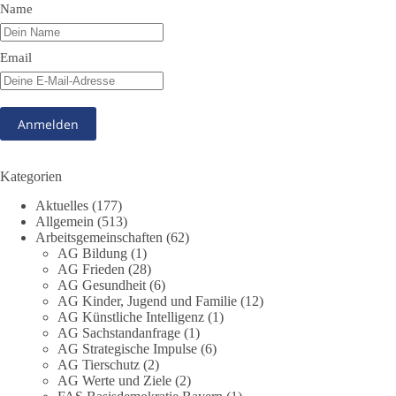
Name
🟩🟩🟦🟦🟥🟥🟧🟧
Email
Versorgungssicherheit ist keine Nebensache. Sie ist
Voraussetzung für Freiheit, Wirtschaft und den Alltag der
Menschen.
dieBasis steht für eine bezahlbare, sichere und unabhängige
Energieversorgung.
Kategorien
Eine resiliente Gesellschaft erkennt man nicht daran, wie sie
Aktuelles
(177)
Strommangel verwaltet, sondern daran, wie sie ihn verhindert!
Allgemein
(513)
Arbeitsgemeinschaften
(62)
Quellen:
https://apollo-news.net/geheimplan-energiekrise-
AG Bildung
(1)
bundesnetzagentur-bereitet-sich-auf-strommangel-ueber-
AG Frieden
(28)
mehrere-tage-bis-wochen-vor/
und
AG Gesundheit
(6)
AG Kinder, Jugend und Familie
(12)
https://www.merkur.de/deutschland/der-geheimplan-gegen-
AG Künstliche Intelligenz
(1)
stromausfalle-der-bundesnetzagentur-zr-94423201.html?
AG Sachstandanfrage
(1)
utm_source=chatgpt.com
AG Strategische Impulse
(6)
AG Tierschutz
(2)
🟩🟩🟦🟦🟥🟥🟧🟧
AG Werte und Ziele
(2)