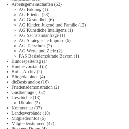
Arbeitsgemeinschaften
(62)
Die Energiewende ist bisher kein Erfolg, sondern ein teures,
AG Bildung
(1)
ineffizientes Unterfangen. Dies belegt eine Auswertung der
AG Frieden
(28)
NZZ, wonach die Energiewende den Strom nicht billiger,
AG Gesundheit
(6)
sondern teurer gemacht hat.
AG Kinder, Jugend und Familie
(12)
AG Künstliche Intelligenz
(1)
Quelle:
https://www.nzz.ch/der-andere-blick/fehlschlag-
AG Sachstandanfrage
(1)
AG Strategische Impulse
(6)
energiewende-warum-deutschland-trotz-rekordausbau-von-
AG Tierschutz
(2)
wind-und-sonnenkraft-weniger-strom-erzeugt-ld.10006607
AG Werte und Ziele
(2)
FAS Basisdemokratie Bayern
(1)
🟩🟩🟦🟦🟥🟥🟧🟧
Bundesparteitag
(1)
Bundesvorstand
(5)
„Wir brauchen dringend wettbewerbsfähige Energiepreise und
BuPa-Archiv
(5)
Bürgerkabinett
(4)
eine ideologiefreie Diskussion“, meint der Demokratie-
dieBasis analog
(16)
Bestatter.
Friedensdemonstration
(2)
Gastbeiträge
(162)
Wie siehst du das?
Geschichte
(13)
Ukraine
(2)
🤝 Jetzt Politik für die Menschen mitgestalten:
Kommentar
(37)
Landesverbände
(10)
https://diebasis.de/mitgliedschaft/
Mitgliederinfos
(6)
Mitgliederstimmen
(47)
#dieBasis
#energiewende
#strompreise
#wettbewerb
Presseerklärung
(4)