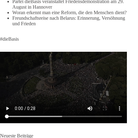
Partei dieBasis veranstaltet Friedensdemonstration am 29.
klares Bekenntnis zur militärischen Abschreckung und dazu
August in Hannover
die Forderung, der Iran dürfe keine Kernwaffe besitzen.
Woran erkennt man eine Reform, die den Menschen dient?
Freundschaftsreise nach Belarus: Erinnerung, Versöhnung
Und wo war der Austausch über eine friedensorientierte
und Frieden
Politik?
#dieBasis
🟩🟩🟦🟦🟥🟥🟧🟧
dieBasis fordert als einzige Partei in Deutschland den Austritt
aus der NATO. Ein Gipfel, der mehr nach Rüstungsdeal als
nach Friedenspolitik klingt, wird niemals Sicherheit schaffen,
ob nun in Deutschland oder weltweit.
Quelle:
https://www.tagesschau.de/ausland/asien/nato-
erklaerung-ankara-100.html
#dieBasis
#NATO
#Gipfeltreffen
#Frieden
#Sicherheit
664
137
66
Auf Facebook ansehen
Neueste Beiträge