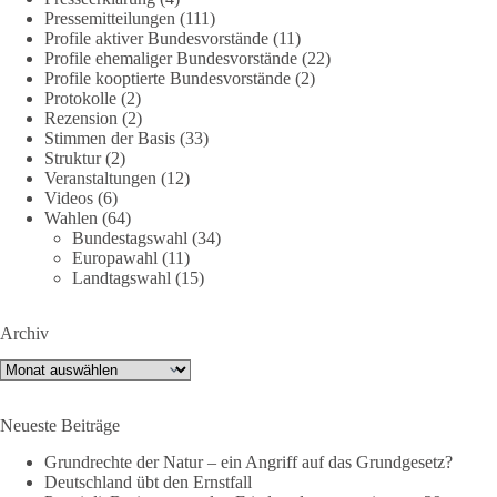
Pressemitteilungen
(111)
Profile aktiver Bundesvorstände
(11)
Profile ehemaliger Bundesvorstände
(22)
40
7
Auf Facebook ansehen
Profile kooptierte Bundesvorstände
(2)
Protokolle
(2)
DieBasis
Rezension
(2)
Stimmen der Basis
(33)
2 Tage(n) zuvor
Struktur
(2)
Veranstaltungen
(12)
⚡️ NATO-Gipfel in Ankara: Kriegskonferenz statt
Videos
(6)
Friedensgipfel!?
Wahlen
(64)
Bundestagswahl
(34)
Anfang Juli 2026 trafen sich 32 Bündnisstaaten sowie deren
Europawahl
(11)
Staats- und Regierungschefs zum NATO-Gipfel in der Türkei.
Landtagswahl
(15)
Von der NATO wird behauptet, sie sei das wichtigste
Verteidigungsbündnis der Welt und ein Garant für Sicherheit.
Archiv
Archiv
Die Gipfelerklärung liest sich jedoch wie ein Protokoll einer
industriellen Kriegskonferenz:
Neueste Beiträge
Neue Milliardenhilfen für die Ukraine, neue Verpflichtungen
Grundrechte der Natur – ein Angriff auf das Grundgesetz?
für Europa, gigantische Rüstungsdeals, Ausbau der
Deutschland übt den Ernstfall
Verteidigungsindustrie, Modernisierung der Streitkräfte, ein