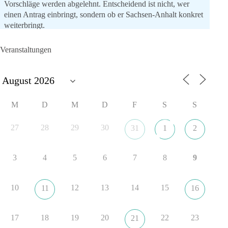
Vorschläge werden abgelehnt. Entscheidend ist nicht, wer
einen Antrag einbringt, sondern ob er Sachsen-Anhalt konkret
weiterbringt.
Keine automatische Zustimmung. Keine automatische
Ablehnung. Keine politische Verschmelzung.
Veranstaltungen
💬 Was ist dir wichtiger: feste Lager oder unabhängige
Entscheidungen? 👇
#dieBasis
#SachsenAnhalt
#Landtagswahl2026
#Kooperation
M
D
M
D
F
S
S
#Sachpolitik
27
28
29
30
31
1
2
6
2
Auf Facebook ansehen
3
4
5
6
7
8
9
DieBasis
15 Stunden zuvor
10
12
13
14
15
11
16
„Plandemie-Logik Reloaded“
17
18
19
20
22
23
21
Sie sagten immer und immer wieder: „Nur die Impfung rettet