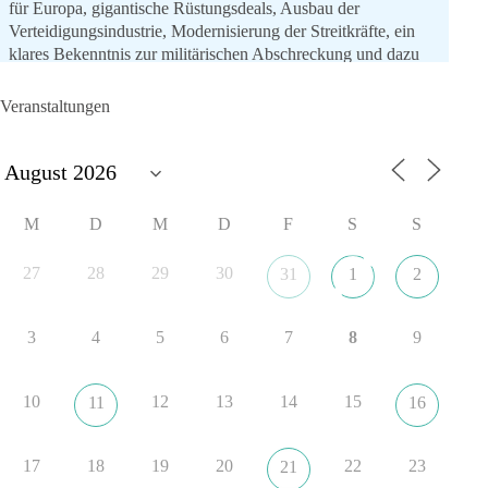
für Europa, gigantische Rüstungsdeals, Ausbau der
Verteidigungsindustrie, Modernisierung der Streitkräfte, ein
klares Bekenntnis zur militärischen Abschreckung und dazu
die Forderung, der Iran dürfe keine Kernwaffe besitzen.
Veranstaltungen
Und wo war der Austausch über eine friedensorientierte
Politik?
🟩🟩🟦🟦🟥🟥🟧🟧
M
D
M
D
F
S
S
dieBasis fordert als einzige Partei in Deutschland den Austritt
aus der NATO. Ein Gipfel, der mehr nach Rüstungsdeal als
27
28
29
30
31
1
2
nach Friedenspolitik klingt, wird niemals Sicherheit schaffen,
ob nun in Deutschland oder weltweit.
3
4
5
6
7
8
9
Quelle:
https://www.tagesschau.de/ausland/asien/nato-
erklaerung-ankara-100.html
10
12
13
14
15
11
16
#dieBasis
#NATO
#Gipfeltreffen
#Frieden
#Sicherheit
17
18
19
20
22
23
21