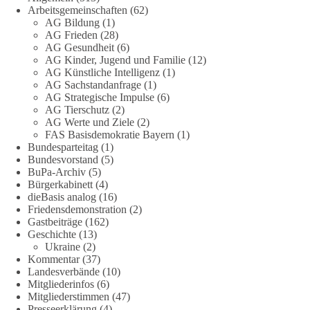
zum Rechtsstaat und zur Demokratie aufwerfen. [...]
Arbeitsgemeinschaften
(62)
AG Bildung
(1)
👉 Hier weiterlesen:
https://diebasis-
AG Frieden
(28)
AG Gesundheit
(6)
partei.de/2026/07/grundrechte-der-natur-ein-angriff-auf-das-
AG Kinder, Jugend und Familie
(12)
grundgesetz/
AG Künstliche Intelligenz
(1)
AG Sachstandanfrage
(1)
🟩🟩🟦🟦🟥🟥🟧🟧
AG Strategische Impulse
(6)
AG Tierschutz
(2)
Es ging weniger um fertige Antworten als um eine Debatte
AG Werte und Ziele
(2)
FAS Basisdemokratie Bayern
(1)
darüber, wie Freiheit, Verantwortung, Naturschutz und
Bundesparteitag
(1)
Grundrechte in einer demokratischen Gesellschaft künftig
Bundesvorstand
(5)
miteinander in Einklang gebracht werden können.
BuPa-Archiv
(5)
Bürgerkabinett
(4)
#dieBasis
#natur
#grundrechte
#grundgesetz
#demokratie
dieBasis analog
(16)
Friedensdemonstration
(2)
Gastbeiträge
(162)
Geschichte
(13)
38
7
8
Ukraine
(2)
Auf Facebook ansehen
Kommentar
(37)
Landesverbände
(10)
DieBasis
Mitgliederinfos
(6)
2 Tage(n) zuvor
Mitgliederstimmen
(47)
Presseerklärung
(4)