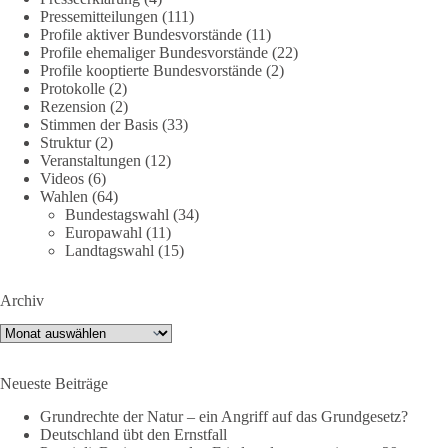
Jetzt dieBasis Sachsen-Anhalt unterstützen!
Pressemitteilungen
(111)
Profile aktiver Bundesvorstände
(11)
Profile ehemaliger Bundesvorstände
(22)
Die Landtagswahl 2026 in Sachsen-Anhalt findet am 6.
Profile kooptierte Bundesvorstände
(2)
September statt. Die Inhalte stehen – jetzt müssen sie gesehen,
Protokolle
(2)
geteilt und diskutiert werden.
Rezension
(2)
Stimmen der Basis
(33)
Folge unseren Kanälen:
Struktur
(2)
Veranstaltungen
(12)
Facebook:
Videos
(6)
https://www.facebook.com/groups/diebasissachsenanhalt/
Wahlen
(64)
Instragram:
Bundestagswahl
(34)
https://www.instagram.com/die_basis_sachsen_anhalt/
Europawahl
(11)
Tiktok:
https://www.tiktok.com/@diebasis_sachsenanhalt
Landtagswahl
(15)
X:
https://x.com/DieBasisLSA
Youtube:
https://www.youtube.com/dieBasisSachsenAnhalt
Archiv
🟩🟩🟦🟦🟥🟥🟧🟧
Archiv
Like, teile und kommentiere unsere Beiträge, damit noch mehr
Neueste Beiträge
Menschen mitbekommen, wofür wir stehen und warum es sich
lohnt, dieBasis zu wählen.
Grundrechte der Natur – ein Angriff auf das Grundgesetz?
Deutschland übt den Ernstfall
Mehr Infos:
https://diebasis-st.de/wahlprogramm/