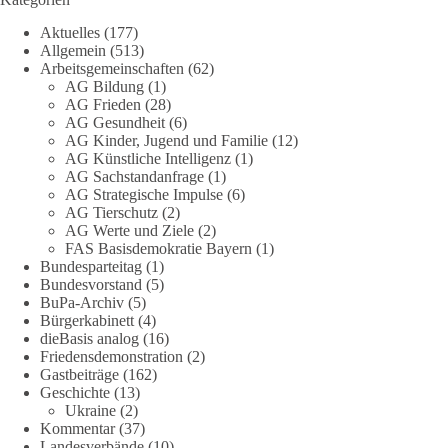
„Grundrechte der Natur“ weit über klassischen Naturschutz
Aktuelles
(177)
hinausreichen und grundlegende Fragen zum Menschenbild,
Allgemein
(513)
zum Rechtsstaat und zur Demokratie aufwerfen. [...]
Arbeitsgemeinschaften
(62)
AG Bildung
(1)
👉 Hier weiterlesen:
https://diebasis-
AG Frieden
(28)
AG Gesundheit
(6)
partei.de/2026/07/grundrechte-der-natur-ein-angriff-auf-das-
AG Kinder, Jugend und Familie
(12)
grundgesetz/
AG Künstliche Intelligenz
(1)
AG Sachstandanfrage
(1)
🟩🟩🟦🟦🟥🟥🟧🟧
AG Strategische Impulse
(6)
AG Tierschutz
(2)
Es ging weniger um fertige Antworten als um eine Debatte
AG Werte und Ziele
(2)
FAS Basisdemokratie Bayern
(1)
darüber, wie Freiheit, Verantwortung, Naturschutz und
Bundesparteitag
(1)
Grundrechte in einer demokratischen Gesellschaft künftig
Bundesvorstand
(5)
miteinander in Einklang gebracht werden können.
BuPa-Archiv
(5)
Bürgerkabinett
(4)
#dieBasis
#natur
#grundrechte
#grundgesetz
#demokratie
dieBasis analog
(16)
Friedensdemonstration
(2)
Gastbeiträge
(162)
Geschichte
(13)
38
7
8
Ukraine
(2)
Auf Facebook ansehen
Kommentar
(37)
Landesverbände
(10)