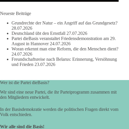
Die Corona-Zeit ist noch lange nicht aufgearbeitet.
Neueste Beiträge
Auch in Deutschland warten viele Menschen bis heute auf
Grundrechte der Natur – ein Angriff auf das Grundgesetz?
Antworten:
28.07.2026
Deutschland übt den Ernstfall
27.07.2026
❓ Wie wurden politische Entscheidungen getroffen?
Partei dieBasis veranstaltet Friedensdemonstration am 29.
August in Hannover
24.07.2026
❓ Welche Maßnahmen waren notwendig und welche nicht?
Woran erkennt man eine Reform, die den Menschen dient?
❓Und wer übernimmt die Verantwortung für die massiven
24.07.2026
Folgen für Kinder, Familien, Unternehmen und das Vertrauen
Freundschaftsreise nach Belarus: Erinnerung, Versöhnung
in unseren Rechtsstaat?
und Frieden
23.07.2026
🟩🟩🟦🟦🟥🟥🟧🟧
Wer ist die Partei dieBasis?
Eine demokratische Gesellschaft lebt nicht davon, unbequeme
Wir sind eine neue Partei, die ihr Parteiprogramm zusammen mit
Fragen zu vermeiden. Sie lebt davon, Fragen offen zu stellen
den Mitgliedern entwickelt.
und transparent zu beantworten.
In der Basisdemokratie werden die politischen Fragen direkt vom
dieBasis fordert deshalb weiterhin eine unabhängige,
Volk entschieden.
vollständige und transparente Aufarbeitung der Corona-Politik.
Ohne Denkverbote, ohne Vorverurteilungen und ohne Tabus.
Wir alle sind die Basis!