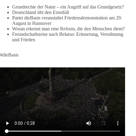
lohnt, dieBasis zu wählen.
Grundrechte der Natur – ein Angriff auf das Grundgesetz?
Deutschland übt den Ernstfall
Mehr Infos:
https://diebasis-st.de/wahlprogramm/
Partei dieBasis veranstaltet Friedensdemonstration am 29.
August in Hannover
#dieBasis
#Landtagswahl
#SachsenAnhalt
Woran erkennt man eine Reform, die den Menschen dient?
#DeineStimmezählt
#jetztunterstützen
Freundschaftsreise nach Belarus: Erinnerung, Versöhnung
und Frieden
58
6
14
Auf Facebook ansehen
#dieBasis
DieBasis
2 Tage(n) zuvor
🔎 Über 100-mal keine Antwort.
Anthony Fauci, Immunologe und Berater des ehemaligen US-
Präsidenten, hat bei einer Anhörung des US-Senats auf mehr
als 100 Fragen die Aussage verweigert. Die juristische
Bewertung werden Gerichte und Ermittlungen klären – auch
auf Basis seines Tagebuches. Doch unabhängig davon zeigt
der Vorgang eines deutlich: