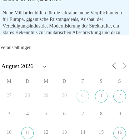
Neue Milliardenhilfen für die Ukraine, neue Verpflichtungen
für Europa, gigantische Rüstungsdeals, Ausbau der
Verteidigungsindustrie, Modernisierung der Streitkräfte, ein
klares Bekenntnis zur militärischen Abschreckung und dazu
die Forderung, der Iran dürfe keine Kernwaffe besitzen.
Veranstaltungen
Und wo war der Austausch über eine friedensorientierte
Politik?
🟩🟩🟦🟦🟥🟥🟧🟧
M
D
M
D
F
S
S
dieBasis fordert als einzige Partei in Deutschland den Austritt
aus der NATO. Ein Gipfel, der mehr nach Rüstungsdeal als
27
28
29
30
31
1
2
nach Friedenspolitik klingt, wird niemals Sicherheit schaffen,
ob nun in Deutschland oder weltweit.
3
4
5
6
7
8
9
Quelle:
https://www.tagesschau.de/ausland/asien/nato-
erklaerung-ankara-100.html
10
12
13
14
15
11
16
#dieBasis
#NATO
#Gipfeltreffen
#Frieden
#Sicherheit