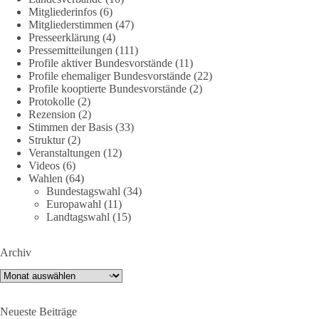
DieBasis
Mitgliederinfos
(6)
2 Tage(n) zuvor
Mitgliederstimmen
(47)
Presseerklärung
(4)
Jetzt dieBasis Sachsen-Anhalt unterstützen!
Pressemitteilungen
(111)
Profile aktiver Bundesvorstände
(11)
Profile ehemaliger Bundesvorstände
(22)
Die Landtagswahl 2026 in Sachsen-Anhalt findet am 6.
Profile kooptierte Bundesvorstände
(2)
September statt. Die Inhalte stehen – jetzt müssen sie gesehen,
Protokolle
(2)
geteilt und diskutiert werden.
Rezension
(2)
Stimmen der Basis
(33)
Folge unseren Kanälen:
Struktur
(2)
Veranstaltungen
(12)
Facebook:
Videos
(6)
https://www.facebook.com/groups/diebasissachsenanhalt/
Wahlen
(64)
Instragram:
Bundestagswahl
(34)
https://www.instagram.com/die_basis_sachsen_anhalt/
Europawahl
(11)
Tiktok:
https://www.tiktok.com/@diebasis_sachsenanhalt
Landtagswahl
(15)
X:
https://x.com/DieBasisLSA
Youtube:
https://www.youtube.com/dieBasisSachsenAnhalt
Archiv
🟩🟩🟦🟦🟥🟥🟧🟧
Archiv
Like, teile und kommentiere unsere Beiträge, damit noch mehr
Neueste Beiträge
Menschen mitbekommen, wofür wir stehen und warum es sich