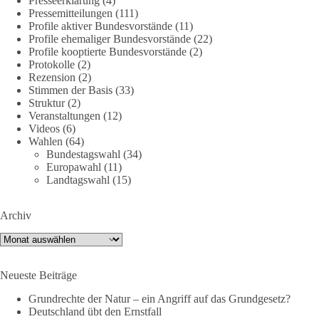
Presseerklärung
(4)
Pressemitteilungen
(111)
🌍 Migration darf niemals zum politischen Druckmittel
Profile aktiver Bundesvorstände
(11)
werden.
Profile ehemaliger Bundesvorstände
(22)
Profile kooptierte Bundesvorstände
(2)
Protokolle
(2)
Die Ereignisse in Ceuta zeigen, wie schnell Menschen
Rezension
(2)
zwischen geopolitische Interessen geraten können.
Stimmen der Basis
(33)
Unabhängig davon, welche politischen oder diplomatischen
Struktur
(2)
Ursachen diese Krise im Einzelnen hatte, eines wird deutlich:
Veranstaltungen
(12)
Wenn Migration als Druckmittel eingesetzt oder von
Videos
(6)
Wahlen
(64)
Schleusernetzwerken ausgenutzt werden kann, verlieren am
Bundestagswahl
(34)
Ende immer die Menschen.
Europawahl
(11)
Landtagswahl
(15)
🟩🟩🟦🟦🟥🟥🟧🟧
Archiv
dieBasis meint:
Archiv
Wer Menschen für politische Interessen instrumentalisiert,
verliert den Menschen aus dem Blick.
Neueste Beiträge
Europa braucht eine Migrationspolitik, die auf drei
Grundrechte der Natur – ein Angriff auf das Grundgesetz?
Grundpfeilern beruht:
Deutschland übt den Ernstfall