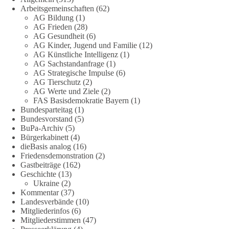
Arbeitsgemeinschaften
(62)
Quellen:
https://apollo-news.net/geheimplan-energiekrise-
AG Bildung
(1)
bundesnetzagentur-bereitet-sich-auf-strommangel-ueber-
AG Frieden
(28)
mehrere-tage-bis-wochen-vor/
und
AG Gesundheit
(6)
AG Kinder, Jugend und Familie
(12)
https://www.merkur.de/deutschland/der-geheimplan-gegen-
AG Künstliche Intelligenz
(1)
stromausfalle-der-bundesnetzagentur-zr-94423201.html?
AG Sachstandanfrage
(1)
utm_source=chatgpt.com
AG Strategische Impulse
(6)
AG Tierschutz
(2)
🟩🟩🟦🟦🟥🟥🟧🟧
AG Werte und Ziele
(2)
FAS Basisdemokratie Bayern
(1)
Bundesparteitag
(1)
Wieder ein Beispiel dafür, warum wir 1 Milliarde für freie
Bundesvorstand
(5)
Medien fordern sollten: 👉 Jetzt Petition unterzeichnen
BuPa-Archiv
(5)
Bürgerkabinett
(4)
#dieBasis
#Energie
#Versorgungssicherheit
#Infrastruktur
dieBasis analog
(16)
#Technologieoffen
#Resilienz
Friedensdemonstration
(2)
Gastbeiträge
(162)
Geschichte
(13)
Ukraine
(2)
158
26
69
Auf Facebook ansehen
Kommentar
(37)
Landesverbände
(10)
Mitgliederinfos
(6)
DieBasis
Mitgliederstimmen
(47)
2 Tage(n) zuvor