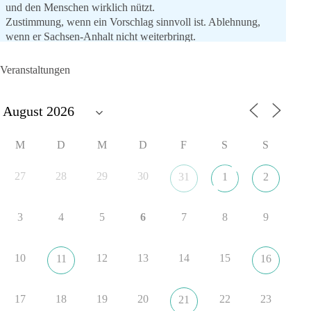
und den Menschen wirklich nützt.
Zustimmung, wenn ein Vorschlag sinnvoll ist. Ablehnung,
wenn er Sachsen-Anhalt nicht weiterbringt.
💬 Was ist dir wichtiger: der Absender eines Antrags oder das
Veranstaltungen
Ergebnis für Sachsen-Anhalt?
#dieBasis
#sachsenanhalt
#ltw2026
#landtagswahl
👉 Folgen:
M
D
M
D
F
S
S
https://www.facebook.com/groups/diebasissachsenanhalt/
27
28
29
30
31
1
2
8
4
1
Auf Facebook ansehen
3
4
5
6
7
8
9
DieBasis
1 Tag zuvor
10
12
13
14
15
11
16
⚡ Vorsorge ist richtig. Aber Vorsorge ersetzt keine verlässliche
Energiepolitik!
17
18
19
20
22
23
21