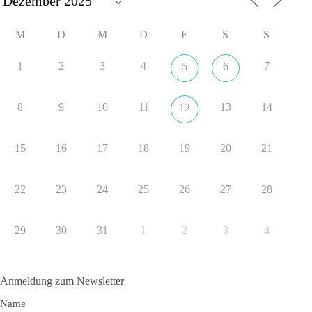
#dieBasis
#SachsenAnhalt
#Landtagswahl2026
#Kooperation
M
D
M
D
F
S
S
#Sachpolitik
1
2
3
4
7
5
6
6
2
Auf Facebook ansehen
8
9
10
11
13
14
12
DieBasis
8 Stunden zuvor
15
16
17
18
19
20
21
„Plandemie-Logik Reloaded“
22
23
24
25
26
27
28
Sie sagten immer und immer wieder: „Nur die Impfung rettet
uns!“
Wir sagen heute: Die politischen Ansagen hätten fast mehr
29
30
31
1
2
3
4
Menschen umgebracht als das Virus selbst.
🟩🟩🟦🟦🟥🟥🟧🟧
Anmeldung zum Newsletter
👉 Teile diesen Beitrag, bevor die nächste Staffel wieder so
Name