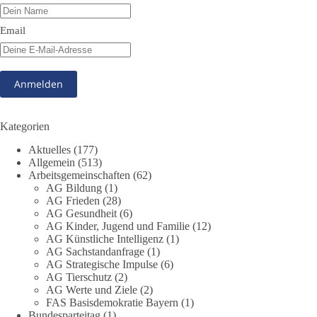
absurd wird.
🤝 Jetzt Mitglied werden:
https://diebasis.de/mitgliedschaft/
Email
#dieBasis
#Meme
#Plandemie
#Corona
#Impfung
348
28
53
Auf Facebook ansehen
Kategorien
DieBasis
Aktuelles
(177)
22 Stunden zuvor
Allgemein
(513)
Arbeitsgemeinschaften
(62)
AG Bildung
(1)
Stimmen der dieBasis – heute mit dem „Demokratie-Bestatter“
AG Frieden
(28)
AG Gesundheit
(6)
Die Energiewende ist bisher kein Erfolg, sondern ein teures,
AG Kinder, Jugend und Familie
(12)
ineffizientes Unterfangen. Dies belegt eine Auswertung der
AG Künstliche Intelligenz
(1)
NZZ, wonach die Energiewende den Strom nicht billiger,
AG Sachstandanfrage
(1)
sondern teurer gemacht hat.
AG Strategische Impulse
(6)
AG Tierschutz
(2)
AG Werte und Ziele
(2)
Quelle:
https://www.nzz.ch/der-andere-blick/fehlschlag-
FAS Basisdemokratie Bayern
(1)
energiewende-warum-deutschland-trotz-rekordausbau-von-
Bundesparteitag
(1)