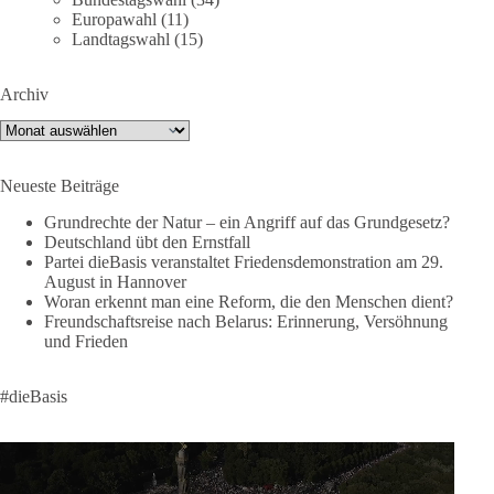
⚡️ NATO-Gipfel in Ankara: Kriegskonferenz statt
Europawahl
(11)
Friedensgipfel!?
Landtagswahl
(15)
Anfang Juli 2026 trafen sich 32 Bündnisstaaten sowie deren
Archiv
Staats- und Regierungschefs zum NATO-Gipfel in der Türkei.
Von der NATO wird behauptet, sie sei das wichtigste
Archiv
Verteidigungsbündnis der Welt und ein Garant für Sicherheit.
Neueste Beiträge
Die Gipfelerklärung liest sich jedoch wie ein Protokoll einer
industriellen Kriegskonferenz:
Grundrechte der Natur – ein Angriff auf das Grundgesetz?
Deutschland übt den Ernstfall
Partei dieBasis veranstaltet Friedensdemonstration am 29.
Neue Milliardenhilfen für die Ukraine, neue Verpflichtungen
August in Hannover
für Europa, gigantische Rüstungsdeals, Ausbau der
Woran erkennt man eine Reform, die den Menschen dient?
Verteidigungsindustrie, Modernisierung der Streitkräfte, ein
Freundschaftsreise nach Belarus: Erinnerung, Versöhnung
klares Bekenntnis zur militärischen Abschreckung und dazu
und Frieden
die Forderung, der Iran dürfe keine Kernwaffe besitzen.
#dieBasis
Und wo war der Austausch über eine friedensorientierte
Politik?
🟩🟩🟦🟦🟥🟥🟧🟧