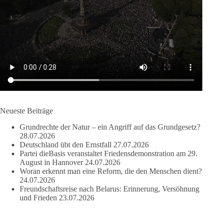
dieBasis fordert als einzige Partei in Deutschland den Austritt
aus der NATO. Ein Gipfel, der mehr nach Rüstungsdeal als
nach Friedenspolitik klingt, wird niemals Sicherheit schaffen,
ob nun in Deutschland oder weltweit.
Quelle:
https://www.tagesschau.de/ausland/asien/nato-
erklaerung-ankara-100.html
#dieBasis
#NATO
#Gipfeltreffen
#Frieden
#Sicherheit
Neueste Beiträge
Grundrechte der Natur – ein Angriff auf das Grundgesetz?
664
137
66
Auf Facebook ansehen
28.07.2026
Deutschland übt den Ernstfall
27.07.2026
Partei dieBasis veranstaltet Friedensdemonstration am 29.
DieBasis
August in Hannover
24.07.2026
2 Tage(n) zuvor
Woran erkennt man eine Reform, die den Menschen dient?
24.07.2026
Grundrechte der Natur – ein Angriff auf das Grundgesetz?
Freundschaftsreise nach Belarus: Erinnerung, Versöhnung
und Frieden
23.07.2026
Im Politischen Frühschoppen diskutieren die Teilnehmer das
Verhältnis von Mensch, Natur und Grundgesetz.