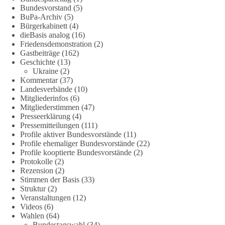
wind-und-sonnenkraft-weniger-strom-erzeugt-ld.10006607
Bundesvorstand
(5)
BuPa-Archiv
(5)
🟩🟩🟦🟦🟥🟥🟧🟧
Bürgerkabinett
(4)
dieBasis analog
(16)
Friedensdemonstration
(2)
„Wir brauchen dringend wettbewerbsfähige Energiepreise und
Gastbeiträge
(162)
eine ideologiefreie Diskussion“, meint der Demokratie-
Geschichte
(13)
Bestatter.
Ukraine
(2)
Kommentar
(37)
Wie siehst du das?
Landesverbände
(10)
Mitgliederinfos
(6)
Mitgliederstimmen
(47)
🤝 Jetzt Politik für die Menschen mitgestalten:
Presseerklärung
(4)
https://diebasis.de/mitgliedschaft/
Pressemitteilungen
(111)
Profile aktiver Bundesvorstände
(11)
#dieBasis
#energiewende
#strompreise
#wettbewerb
Profile ehemaliger Bundesvorstände
(22)
Profile kooptierte Bundesvorstände
(2)
Protokolle
(2)
Rezension
(2)
40
7
Auf Facebook ansehen
Stimmen der Basis
(33)
Struktur
(2)
Veranstaltungen
(12)
DieBasis
Videos
(6)
1 Tag zuvor
Wahlen
(64)
Bundestagswahl
(34)