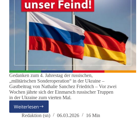
Gedanken zum 4. Jahrestag der russischen,
„militärischen Sonderoperation“ in der Ukraine –
Gastbeitrag von Nathalie Sanchez Friedrich – Vor zwei
Wochen jährte sich der Einmarsch russischer Truppen
in der Ukraine zum vierten Mal.
Weiterlesen
Russland
ist
Redaktion (sn)
06.03.2026
16 Min
nicht
unser
Feind!