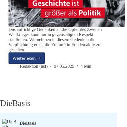
Das aufrichtige Gedenken an die Opfer des Zweiten
Weltkrieges kann nur in gegenseitigem Respekt
stattfinden. Wir nehmen in diesem Gedenken die
Verpflichtung ernst, die Zukunft in Frieden aktiv zu
gestalten.
Weiterlesen
Gedenken
an
Redaktion (nsf)
07.05.2025
4 Min
das
Ende
des
Zweiten
Weltkriegs
–
DieBasis
Für
Frieden,
Menschlichkeit
und
DieBasis