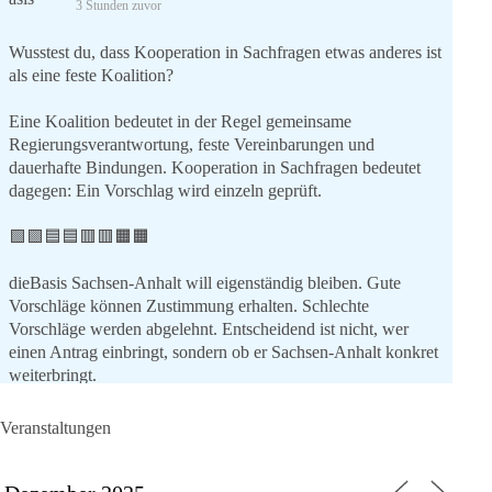
Versöhnung!
3 Stunden zuvor
Wusstest du, dass Kooperation in Sachfragen etwas anderes ist
als eine feste Koalition?
Eine Koalition bedeutet in der Regel gemeinsame
Regierungsverantwortung, feste Vereinbarungen und
dauerhafte Bindungen. Kooperation in Sachfragen bedeutet
dagegen: Ein Vorschlag wird einzeln geprüft.
🟩🟩🟦🟦🟥🟥🟧🟧
dieBasis Sachsen-Anhalt will eigenständig bleiben. Gute
Vorschläge können Zustimmung erhalten. Schlechte
Vorschläge werden abgelehnt. Entscheidend ist nicht, wer
einen Antrag einbringt, sondern ob er Sachsen-Anhalt konkret
weiterbringt.
Keine automatische Zustimmung. Keine automatische
Ablehnung. Keine politische Verschmelzung.
Veranstaltungen
💬 Was ist dir wichtiger: feste Lager oder unabhängige
Entscheidungen? 👇