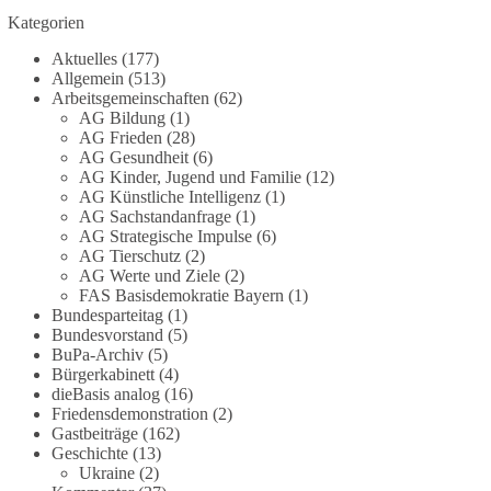
Kategorien
#dieBasis
#Meme
#Plandemie
#Corona
#Impfung
Aktuelles
(177)
Allgemein
(513)
Arbeitsgemeinschaften
(62)
AG Bildung
(1)
348
28
53
Auf Facebook ansehen
AG Frieden
(28)
AG Gesundheit
(6)
DieBasis
AG Kinder, Jugend und Familie
(12)
AG Künstliche Intelligenz
(1)
23 Stunden zuvor
AG Sachstandanfrage
(1)
AG Strategische Impulse
(6)
Stimmen der dieBasis – heute mit dem
AG Tierschutz
(2)
„Demokratie-Bestatter“
AG Werte und Ziele
(2)
FAS Basisdemokratie Bayern
(1)
Die Energiewende ist bisher kein Erfolg, sondern
Bundesparteitag
(1)
Bundesvorstand
(5)
ein teures, ineffizientes Unterfangen. Dies belegt
BuPa-Archiv
(5)
eine Auswertung der NZZ, wonach die
Bürgerkabinett
(4)
Energiewende den Strom nicht billiger, sondern
dieBasis analog
(16)
teurer gemacht hat.
Friedensdemonstration
(2)
Gastbeiträge
(162)
Quelle:
https://www.nzz.ch/der-andere-
Geschichte
(13)
Ukraine
(2)
blick/fehlschlag-energiewende-warum-