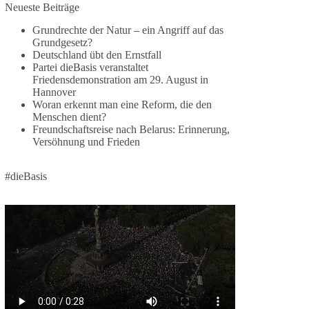
1 Tag zuvor
Neueste Beiträge
Grundrechte der Natur – ein Angriff auf das
⚡️ NATO-Gipfel in Ankara: Kriegskonferenz statt
Grundgesetz?
Friedensgipfel!?
Deutschland übt den Ernstfall
Partei dieBasis veranstaltet
Anfang Juli 2026 trafen sich 32 Bündnisstaaten
Friedensdemonstration am 29. August in
sowie deren Staats- und Regierungschefs zum
Hannover
Woran erkennt man eine Reform, die den
NATO-Gipfel in der Türkei. Von der NATO wird
Menschen dient?
behauptet, sie sei das wichtigste
Freundschaftsreise nach Belarus: Erinnerung,
Verteidigungsbündnis der Welt und ein Garant für
Versöhnung und Frieden
Sicherheit.
#dieBasis
Die Gipfelerklärung liest sich jedoch wie ein
Protokoll einer industriellen Kriegskonferenz:
Neue Milliardenhilfen für die Ukraine, neue
Verpflichtungen für Europa, gigantische
Rüstungsdeals, Ausbau der
Verteidigungsindustrie, Modernisierung der
Streitkräfte, ein klares Bekenntnis zur
militärischen Abschreckung und dazu die
Forderung, der Iran dürfe keine Kernwaffe