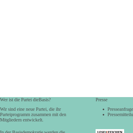
Wer ist die Partei dieBasis?
Presse
Wir sind eine neue Partei, die ihr
Presseanfrag
Parteiprogramm zusammen mit den
Pressemitteil
Mitgliedern entwickelt.
In der Basisdemokratie werden die