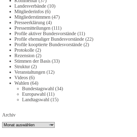
Kommentar
(37)
deutschland-trotz-rekordausbau-von-wind-und-
Landesverbände
(10)
sonnenkraft-weniger-strom-erzeugt-ld.10006607
Mitgliederinfos
(6)
Mitgliederstimmen
(47)
🟩🟩🟦🟦🟥🟥🟧🟧
Presseerklärung
(4)
Pressemitteilungen
(111)
Profile aktiver Bundesvorstände
(11)
„Wir brauchen dringend wettbewerbsfähige
Profile ehemaliger Bundesvorstände
(22)
Energiepreise und eine ideologiefreie
Profile kooptierte Bundesvorstände
(2)
Diskussion“, meint der Demokratie-Bestatter.
Protokolle
(2)
Rezension
(2)
Wie siehst du das?
Stimmen der Basis
(33)
Struktur
(2)
Veranstaltungen
(12)
🤝 Jetzt Politik für die Menschen mitgestalten:
Videos
(6)
https://diebasis.de/mitgliedschaft/
Wahlen
(64)
Bundestagswahl
(34)
#dieBasis
#energiewende
#strompreise
Europawahl
(11)
#wettbewerb
Landtagswahl
(15)
Archiv
40
7
Auf Facebook ansehen
Archiv
DieBasis