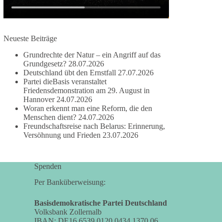
besitzen.
Und wo war der Austausch über eine
Neueste Beiträge
friedensorientierte Politik?
Grundrechte der Natur – ein Angriff auf das
🟩🟩🟦🟦🟥🟥🟧🟧
Grundgesetz?
28.07.2026
Deutschland übt den Ernstfall
27.07.2026
Partei dieBasis veranstaltet
dieBasis fordert als einzige Partei in Deutschland
Friedensdemonstration am 29. August in
den Austritt aus der NATO. Ein Gipfel, der mehr
Hannover
24.07.2026
nach Rüstungsdeal als nach Friedenspolitik klingt,
Woran erkennt man eine Reform, die den
wird niemals Sicherheit schaffen, ob nun in
Menschen dient?
24.07.2026
Deutschland oder weltweit.
Freundschaftsreise nach Belarus: Erinnerung,
Versöhnung und Frieden
23.07.2026
Quelle:
https://www.tagesschau.de/ausland/asien/nato-
Spenden
erklaerung-ankara-100.html
Per Banküberweisung:
#dieBasis
#NATO
#Gipfeltreffen
#Frieden
#Sicherheit
Basisdemokratische Partei Deutschland
Volksbank Zollernalb
IBAN: DE16 6539 0120 0434 1370 06