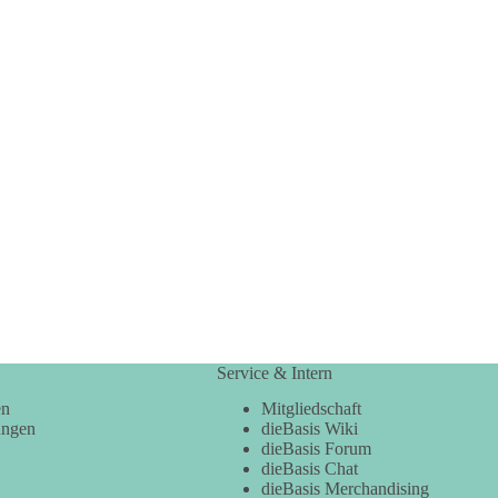
Service & Intern
en
Mitgliedschaft
ungen
dieBasis Wiki
dieBasis Forum
dieBasis Chat
dieBasis Merchandising