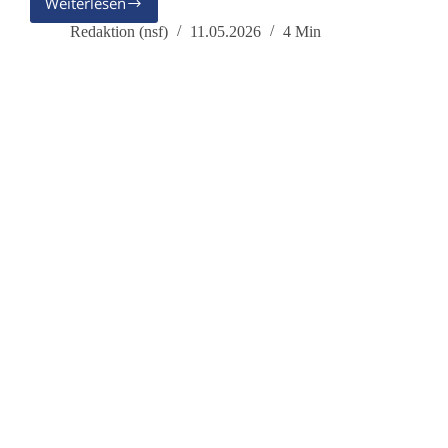
Weiterlesen
Ruhestand
ist
Redaktion (nsf)
11.05.2026
4 Min
kein
Rückzug –
ältere
Menschen
sind
eine
Stärke
unserer
Gesellschaft