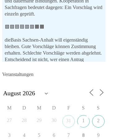
und dauerhafte Bindungen. Kooperation in
Sachfragen bedeutet dagegen: Ein Vorschlag wird
einzeln geprüft.
🟩🟩🟦🟦🟥🟥🟧🟧
dieBasis Sachsen-Anhalt will eigenständig
bleiben. Gute Vorschläge können Zustimmung
erhalten. Schlechte Vorschläge werden abgelehnt.
Entscheidend ist nicht, wer einen Antrag
einbringt, sondern ob er Sachsen-Anhalt konkret
weiterbringt.
Veranstaltungen
Keine automatische Zustimmung. Keine
automatische Ablehnung. Keine politische
Verschmelzung.
💬 Was ist dir wichtiger: feste Lager oder
M
D
M
D
F
S
S
unabhängige Entscheidungen? 👇
27
28
29
30
31
1
2
#dieBasis
#SachsenAnhalt
#Landtagswahl2026
#Kooperation
#Sachpolitik
3
4
5
6
7
8
9