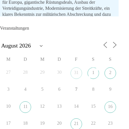
für Europa, gigantische Rüstungsdeals, Ausbau der
Verteidigungsindustrie, Modernisierung der Streitkräfte, ein
klares Bekenntnis zur militärischen Abschreckung und dazu
die Forderung, der Iran dürfe keine Kernwaffe besitzen.
Veranstaltungen
Und wo war der Austausch über eine friedensorientierte
Politik?
🟩🟩🟦🟦🟥🟥🟧🟧
M
D
M
D
F
S
S
dieBasis fordert als einzige Partei in Deutschland den Austritt
aus der NATO. Ein Gipfel, der mehr nach Rüstungsdeal als
27
28
29
30
31
1
2
nach Friedenspolitik klingt, wird niemals Sicherheit schaffen,
ob nun in Deutschland oder weltweit.
3
4
5
6
7
8
9
Quelle:
https://www.tagesschau.de/ausland/asien/nato-
erklaerung-ankara-100.html
10
12
13
14
15
11
16
#dieBasis
#NATO
#Gipfeltreffen
#Frieden
#Sicherheit
17
18
19
20
22
23
21