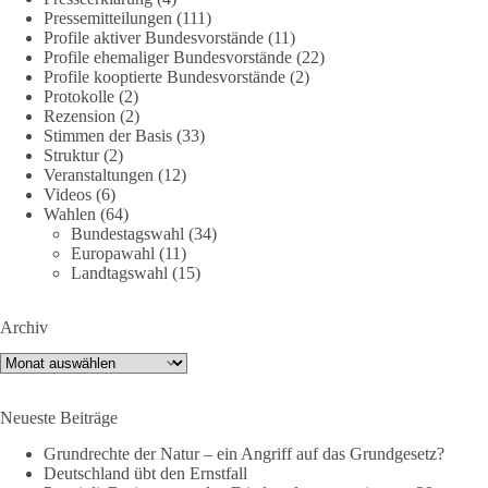
Jetzt dieBasis Sachsen-Anhalt unterstützen!
Pressemitteilungen
(111)
Profile aktiver Bundesvorstände
(11)
Profile ehemaliger Bundesvorstände
(22)
Die Landtagswahl 2026 in Sachsen-Anhalt findet am 6.
Profile kooptierte Bundesvorstände
(2)
September statt. Die Inhalte stehen – jetzt müssen sie gesehen,
Protokolle
(2)
geteilt und diskutiert werden.
Rezension
(2)
Stimmen der Basis
(33)
Folge unseren Kanälen:
Struktur
(2)
Veranstaltungen
(12)
Facebook:
Videos
(6)
https://www.facebook.com/groups/diebasissachsenanhalt/
Wahlen
(64)
Instragram:
Bundestagswahl
(34)
https://www.instagram.com/die_basis_sachsen_anhalt/
Europawahl
(11)
Tiktok:
https://www.tiktok.com/@diebasis_sachsenanhalt
Landtagswahl
(15)
X:
https://x.com/DieBasisLSA
Youtube:
https://www.youtube.com/dieBasisSachsenAnhalt
Archiv
🟩🟩🟦🟦🟥🟥🟧🟧
Archiv
Like, teile und kommentiere unsere Beiträge, damit noch mehr
Neueste Beiträge
Menschen mitbekommen, wofür wir stehen und warum es sich
lohnt, dieBasis zu wählen.
Grundrechte der Natur – ein Angriff auf das Grundgesetz?
Deutschland übt den Ernstfall
Mehr Infos:
https://diebasis-st.de/wahlprogramm/