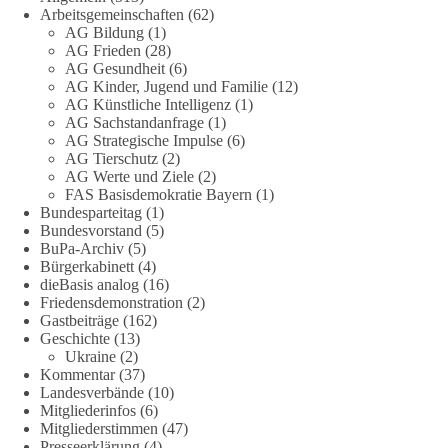
zum Rechtsstaat und zur Demokratie aufwerfen. [...]
Arbeitsgemeinschaften
(62)
AG Bildung
(1)
👉 Hier weiterlesen:
https://diebasis-
AG Frieden
(28)
AG Gesundheit
(6)
partei.de/2026/07/grundrechte-der-natur-ein-angriff-auf-das-
AG Kinder, Jugend und Familie
(12)
grundgesetz/
AG Künstliche Intelligenz
(1)
AG Sachstandanfrage
(1)
🟩🟩🟦🟦🟥🟥🟧🟧
AG Strategische Impulse
(6)
AG Tierschutz
(2)
Es ging weniger um fertige Antworten als um eine Debatte
AG Werte und Ziele
(2)
FAS Basisdemokratie Bayern
(1)
darüber, wie Freiheit, Verantwortung, Naturschutz und
Bundesparteitag
(1)
Grundrechte in einer demokratischen Gesellschaft künftig
Bundesvorstand
(5)
miteinander in Einklang gebracht werden können.
BuPa-Archiv
(5)
Bürgerkabinett
(4)
#dieBasis
#natur
#grundrechte
#grundgesetz
#demokratie
dieBasis analog
(16)
Friedensdemonstration
(2)
Gastbeiträge
(162)
Geschichte
(13)
38
7
8
Ukraine
(2)
Auf Facebook ansehen
Kommentar
(37)
Landesverbände
(10)
DieBasis
Mitgliederinfos
(6)
1 Tag zuvor
Mitgliederstimmen
(47)
Presseerklärung
(4)