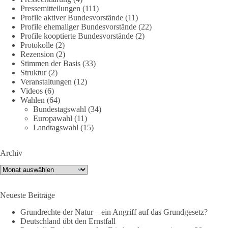
🕊 Wir wollen den Krieg mit Russland nicht!
Pressemitteilungen
(111)
Profile aktiver Bundesvorstände
(11)
Profile ehemaliger Bundesvorstände
(22)
Am 20. Juni 2026 fand in Berlin am Brandenburger Tor die
Profile kooptierte Bundesvorstände
(2)
Demonstration mit dem Motto „Russland ist nicht unser
Protokolle
(2)
Feind“ statt.
Rezension
(2)
Stimmen der Basis
(33)
Hier ein Auszug aus der Rede von der
Struktur
(2)
Veranstaltungen
(12)
Bundestagsabgeordneten Sevim Dağdelen (BSW).
Videos
(6)
Wahlen
(64)
„Wir müssen Nein sagen zu diesem stinkenden
Bundestagswahl
(34)
Revanchismus!“
Europawahl
(11)
Landtagswahl
(15)
👉 Hier geht es zum vollständigen Video:
https://www.youtube.com/live/a9hOswSNg4I?
Archiv
si=2b_C6GgNY9EB-rXw
Archiv
🟩🟩🟦🟦🟥🟥🟧🟧
Neueste Beiträge
❤️ Wir freuen uns über deine Unterstützung:
https://diebasis.de/spenden/
Grundrechte der Natur – ein Angriff auf das Grundgesetz?
Deutschland übt den Ernstfall