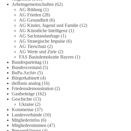
Fragen zu vermeiden. Sie lebt davon, Fragen offen zu stellen
Arbeitsgemeinschaften
(62)
und transparent zu beantworten.
AG Bildung
(1)
AG Frieden
(28)
AG Gesundheit
(6)
dieBasis fordert deshalb weiterhin eine unabhängige,
AG Kinder, Jugend und Familie
(12)
vollständige und transparente Aufarbeitung der Corona-Politik.
AG Künstliche Intelligenz
(1)
Ohne Denkverbote, ohne Vorverurteilungen und ohne Tabus.
AG Sachstandanfrage
(1)
AG Strategische Impulse
(6)
Quellen:
https://apnews.com/article/fauci-diaries-covid-origins-
AG Tierschutz
(2)
rand-paul-6b25da9f75a0becbaf2886ab22643e67
und
AG Werte und Ziele
(2)
FAS Basisdemokratie Bayern
(1)
https://www.tichyseinblick.de/kolumnen/aus-aller-welt/usa-
Bundesparteitag
(1)
tagebuch-fauci-corona-impfung/
Bundesvorstand
(5)
BuPa-Archiv
(5)
#dieBasis
#Corona
#Aufarbeitung
#Transparenz
#Demokratie
Bürgerkabinett
(4)
#Vertrauen
dieBasis analog
(16)
Friedensdemonstration
(2)
Gastbeiträge
(162)
Geschichte
(13)
239
36
60
Ukraine
(2)
Auf Facebook ansehen
Kommentar
(37)
Landesverbände
(10)
DieBasis
Mitgliederinfos
(6)
2 Tage(n) zuvor
Mitgliederstimmen
(47)
Presseerklärung
(4)