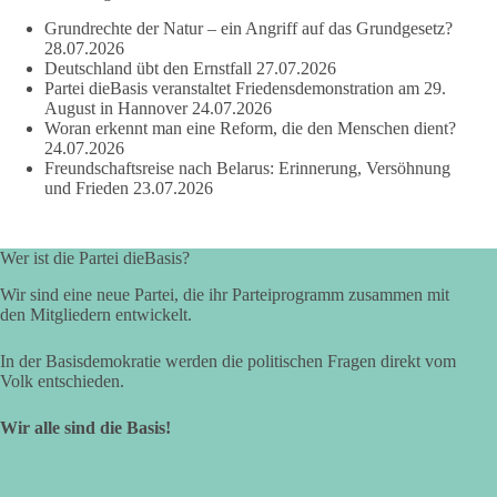
Zustimmung, wenn ein Vorschlag sinnvoll ist. Ablehnung,
Grundrechte der Natur – ein Angriff auf das Grundgesetz?
wenn er Sachsen-Anhalt nicht weiterbringt.
28.07.2026
Deutschland übt den Ernstfall
27.07.2026
💬 Was ist dir wichtiger: der Absender eines Antrags oder das
Partei dieBasis veranstaltet Friedensdemonstration am 29.
Ergebnis für Sachsen-Anhalt?
August in Hannover
24.07.2026
Woran erkennt man eine Reform, die den Menschen dient?
24.07.2026
#dieBasis
#sachsenanhalt
#ltw2026
#landtagswahl
Freundschaftsreise nach Belarus: Erinnerung, Versöhnung
und Frieden
23.07.2026
👉 Folgen:
https://www.facebook.com/groups/diebasissachsenanhalt/
Wer ist die Partei dieBasis?
Wir sind eine neue Partei, die ihr Parteiprogramm zusammen mit
24
6
2
Auf Facebook ansehen
den Mitgliedern entwickelt.
DieBasis
In der Basisdemokratie werden die politischen Fragen direkt vom
2 Tage(n) zuvor
Volk entschieden.
⚡ Vorsorge ist richtig. Aber Vorsorge ersetzt keine verlässliche
Wir alle sind die Basis!
Energiepolitik!
Nach Recherchen von Apollo News bereitet die