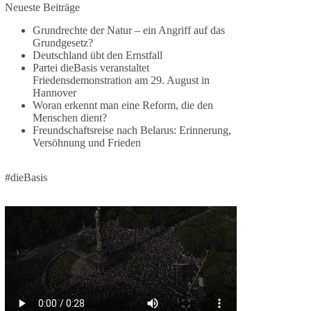
Neueste Beiträge
🕊 Wir wollen den Krieg mit Russland nicht!
Grundrechte der Natur – ein Angriff auf das
Grundgesetz?
Am 20. Juni 2026 fand in Berlin am
Deutschland übt den Ernstfall
Brandenburger Tor die Demonstration mit dem
Partei dieBasis veranstaltet
Motto „Russland ist nicht unser Feind“ statt.
Friedensdemonstration am 29. August in
Hannover
Hier ein Auszug aus der Rede von der
Woran erkennt man eine Reform, die den
Menschen dient?
Bundestagsabgeordneten Sevim Dağdelen
Freundschaftsreise nach Belarus: Erinnerung,
(BSW).
Versöhnung und Frieden
„Wir müssen Nein sagen zu diesem stinkenden
Revanchismus!“
#dieBasis
👉 Hier geht es zum vollständigen Video:
https://www.youtube.com/live/a9hOswSNg4I?
si=2b_C6GgNY9EB-rXw
🟩🟩🟦🟦🟥🟥🟧🟧
❤️ Wir freuen uns über deine Unterstützung:
https://diebasis.de/spenden/