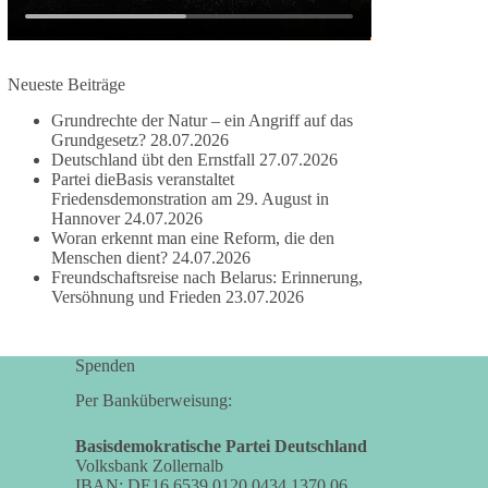
#dieBasis
#frieden
#russandistnichtunserFeind
#friedenspartei
Neueste Beiträge
Grundrechte der Natur – ein Angriff auf das
Grundgesetz?
28.07.2026
377
168
37
Auf Facebook ansehen
Deutschland übt den Ernstfall
27.07.2026
Partei dieBasis veranstaltet
DieBasis
Friedensdemonstration am 29. August in
1 Tag zuvor
Hannover
24.07.2026
Woran erkennt man eine Reform, die den
Wusstest du, dass ein guter Antrag nicht besser
Menschen dient?
24.07.2026
Freundschaftsreise nach Belarus: Erinnerung,
oder schlechter wird, nur weil er von einer
Versöhnung und Frieden
23.07.2026
bestimmten Partei kommt?
Sachsen-Anhalt braucht Lösungen für Schule,
Spenden
Pflege, Wirtschaft, Infrastruktur und die
Kommunen. Diese Probleme werden nicht
Per Banküberweisung:
kleiner, wenn im Landtag zuerst auf Parteifarbe
und erst danach auf den Inhalt geschaut wird.
Basisdemokratische Partei Deutschland
Volksbank Zollernalb
IBAN: DE16 6539 0120 0434 1370 06
🟩🟩🟦🟦🟥🟥🟧🟧