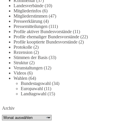
Kommentar
(37)
dieBasis fordert deshalb weiterhin eine
Landesverbände
(10)
Mitgliederinfos
(6)
unabhängige, vollständige und transparente
Mitgliederstimmen
(47)
Aufarbeitung der Corona-Politik. Ohne
Presseerklärung
(4)
Denkverbote, ohne Vorverurteilungen und ohne
Pressemitteilungen
(111)
Tabus.
Profile aktiver Bundesvorstände
(11)
Profile ehemaliger Bundesvorstände
(22)
Quellen:
https://apnews.com/article/fauci-diaries-
Profile kooptierte Bundesvorstände
(2)
Protokolle
(2)
covid-origins-rand-paul-
Rezension
(2)
6b25da9f75a0becbaf2886ab22643e67
und
Stimmen der Basis
(33)
https://www.tichyseinblick.de/kolumnen/aus-aller-
Struktur
(2)
welt/usa-tagebuch-fauci-corona-impfung/
Veranstaltungen
(12)
Videos
(6)
#dieBasis
#Corona
#Aufarbeitung
#Transparenz
Wahlen
(64)
Bundestagswahl
(34)
#Demokratie
#Vertrauen
Europawahl
(11)
Landtagswahl
(15)
239
36
60
Auf Facebook ansehen
Archiv
Archiv
DieBasis
1 Tag zuvor