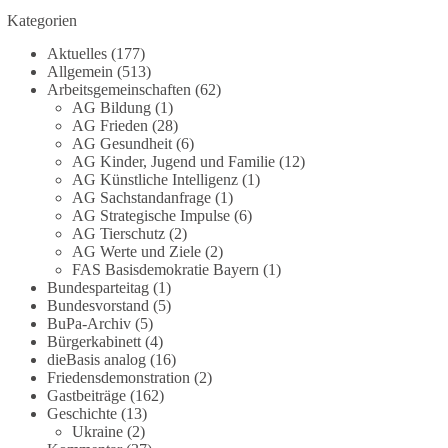
Die Corona-Zeit ist noch lange nicht
Kategorien
aufgearbeitet.
Aktuelles
(177)
Auch in Deutschland warten viele Menschen bis
Allgemein
(513)
heute auf Antworten:
Arbeitsgemeinschaften
(62)
AG Bildung
(1)
AG Frieden
(28)
❓ Wie wurden politische Entscheidungen
AG Gesundheit
(6)
getroffen?
AG Kinder, Jugend und Familie
(12)
❓ Welche Maßnahmen waren notwendig und
AG Künstliche Intelligenz
(1)
welche nicht?
AG Sachstandanfrage
(1)
❓Und wer übernimmt die Verantwortung für die
AG Strategische Impulse
(6)
AG Tierschutz
(2)
massiven Folgen für Kinder, Familien,
AG Werte und Ziele
(2)
Unternehmen und das Vertrauen in unseren
FAS Basisdemokratie Bayern
(1)
Rechtsstaat?
Bundesparteitag
(1)
Bundesvorstand
(5)
🟩🟩🟦🟦🟥🟥🟧🟧
BuPa-Archiv
(5)
Bürgerkabinett
(4)
dieBasis analog
(16)
Eine demokratische Gesellschaft lebt nicht davon,
Friedensdemonstration
(2)
unbequeme Fragen zu vermeiden. Sie lebt davon,
Gastbeiträge
(162)
Fragen offen zu stellen und transparent zu
Geschichte
(13)
beantworten.
Ukraine
(2)