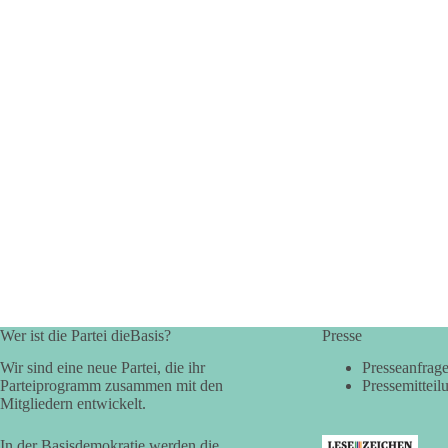
Wer ist die Partei dieBasis?
Presse
Wir sind eine neue Partei, die ihr
Presseanfrag
Parteiprogramm zusammen mit den
Pressemitteil
Mitgliedern entwickelt.
In der Basisdemokratie werden die