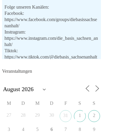
Folge unseren Kanälen:
Facebook:
https://www.facebook.com/groups/diebasissachse
nanhalt/
Instragram:
https://www.instagram.com/die_basis_sachsen_an
halt/
Tiktok:
https://www.tiktok.com/@diebasis_sachsenanhalt
X:
https://x.com/DieBasisLSA
Youtube:
Veranstaltungen
https://www.youtube.com/dieBasisSachsenAnhalt
🟩🟩🟦🟦🟥🟥🟧🟧
Like, teile und kommentiere unsere Beiträge,
M
D
M
D
F
S
S
damit noch mehr Menschen mitbekommen, wofür
wir stehen und warum es sich lohnt, dieBasis zu
27
28
29
30
31
1
2
wählen.
Mehr Infos:
https://diebasis-st.de/wahlprogramm/
3
4
5
6
7
8
9