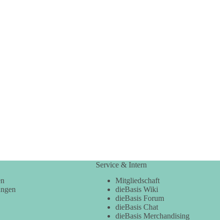
Service & Intern
en
Mitgliedschaft
ungen
dieBasis Wiki
dieBasis Forum
dieBasis Chat
dieBasis Merchandising