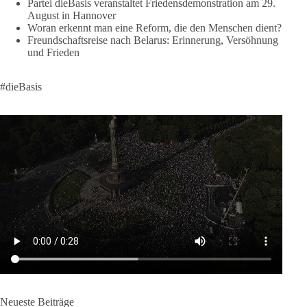
Partei dieBasis veranstaltet Friedensdemonstration am 29.
klares Bekenntnis zur militärischen Abschreckung und dazu
August in Hannover
die Forderung, der Iran dürfe keine Kernwaffe besitzen.
Woran erkennt man eine Reform, die den Menschen dient?
Freundschaftsreise nach Belarus: Erinnerung, Versöhnung
Und wo war der Austausch über eine friedensorientierte
und Frieden
Politik?
#dieBasis
🟩🟩🟦🟦🟥🟥🟧🟧
dieBasis fordert als einzige Partei in Deutschland den Austritt
aus der NATO. Ein Gipfel, der mehr nach Rüstungsdeal als
nach Friedenspolitik klingt, wird niemals Sicherheit schaffen,
ob nun in Deutschland oder weltweit.
Quelle:
https://www.tagesschau.de/ausland/asien/nato-
erklaerung-ankara-100.html
#dieBasis
#NATO
#Gipfeltreffen
#Frieden
#Sicherheit
664
137
66
Auf Facebook ansehen
Neueste Beiträge