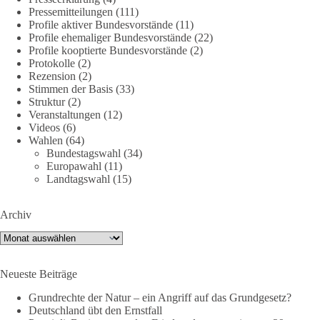
Pressemitteilungen
(111)
Profile aktiver Bundesvorstände
(11)
Profile ehemaliger Bundesvorstände
(22)
40
7
Auf Facebook ansehen
Profile kooptierte Bundesvorstände
(2)
Protokolle
(2)
DieBasis
Rezension
(2)
Stimmen der Basis
(33)
2 Tage(n) zuvor
Struktur
(2)
Veranstaltungen
(12)
⚡️ NATO-Gipfel in Ankara: Kriegskonferenz statt
Videos
(6)
Friedensgipfel!?
Wahlen
(64)
Bundestagswahl
(34)
Anfang Juli 2026 trafen sich 32 Bündnisstaaten sowie deren
Europawahl
(11)
Staats- und Regierungschefs zum NATO-Gipfel in der Türkei.
Landtagswahl
(15)
Von der NATO wird behauptet, sie sei das wichtigste
Verteidigungsbündnis der Welt und ein Garant für Sicherheit.
Archiv
Archiv
Die Gipfelerklärung liest sich jedoch wie ein Protokoll einer
industriellen Kriegskonferenz:
Neueste Beiträge
Neue Milliardenhilfen für die Ukraine, neue Verpflichtungen
Grundrechte der Natur – ein Angriff auf das Grundgesetz?
für Europa, gigantische Rüstungsdeals, Ausbau der
Deutschland übt den Ernstfall
Verteidigungsindustrie, Modernisierung der Streitkräfte, ein