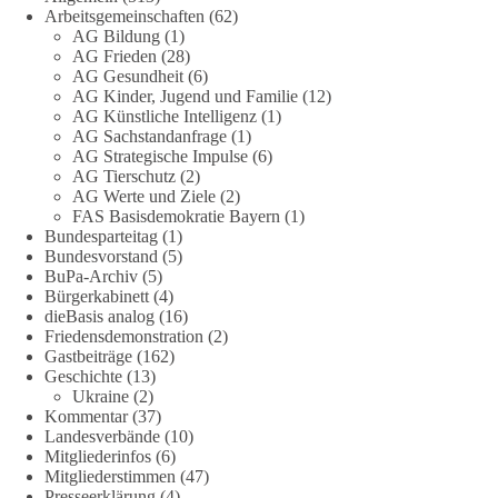
Arbeitsgemeinschaften
(62)
Die Energiewende ist bisher kein Erfolg, sondern ein teures,
AG Bildung
(1)
ineffizientes Unterfangen. Dies belegt eine Auswertung der
AG Frieden
(28)
NZZ, wonach die Energiewende den Strom nicht billiger,
AG Gesundheit
(6)
sondern teurer gemacht hat.
AG Kinder, Jugend und Familie
(12)
AG Künstliche Intelligenz
(1)
Quelle:
https://www.nzz.ch/der-andere-blick/fehlschlag-
AG Sachstandanfrage
(1)
AG Strategische Impulse
(6)
energiewende-warum-deutschland-trotz-rekordausbau-von-
AG Tierschutz
(2)
wind-und-sonnenkraft-weniger-strom-erzeugt-ld.10006607
AG Werte und Ziele
(2)
FAS Basisdemokratie Bayern
(1)
🟩🟩🟦🟦🟥🟥🟧🟧
Bundesparteitag
(1)
Bundesvorstand
(5)
„Wir brauchen dringend wettbewerbsfähige Energiepreise und
BuPa-Archiv
(5)
Bürgerkabinett
(4)
eine ideologiefreie Diskussion“, meint der Demokratie-
dieBasis analog
(16)
Bestatter.
Friedensdemonstration
(2)
Gastbeiträge
(162)
Wie siehst du das?
Geschichte
(13)
Ukraine
(2)
🤝 Jetzt Politik für die Menschen mitgestalten:
Kommentar
(37)
Landesverbände
(10)
https://diebasis.de/mitgliedschaft/
Mitgliederinfos
(6)
Mitgliederstimmen
(47)
#dieBasis
#energiewende
#strompreise
#wettbewerb
Presseerklärung
(4)