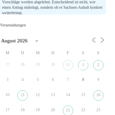
Vorschläge werden abgelehnt. Entscheidend ist nicht, wer
einen Antrag einbringt, sondern ob er Sachsen-Anhalt konkret
weiterbringt.
Keine automatische Zustimmung. Keine automatische
Ablehnung. Keine politische Verschmelzung.
Veranstaltungen
💬 Was ist dir wichtiger: feste Lager oder unabhängige
Entscheidungen? 👇
#dieBasis
#SachsenAnhalt
#Landtagswahl2026
#Kooperation
M
D
M
D
F
S
S
#Sachpolitik
27
28
29
30
31
1
2
6
2
Auf Facebook ansehen
3
4
5
6
7
8
9
DieBasis
13 Stunden zuvor
10
12
13
14
15
11
16
„Plandemie-Logik Reloaded“
17
18
19
20
22
23
21
Sie sagten immer und immer wieder: „Nur die Impfung rettet