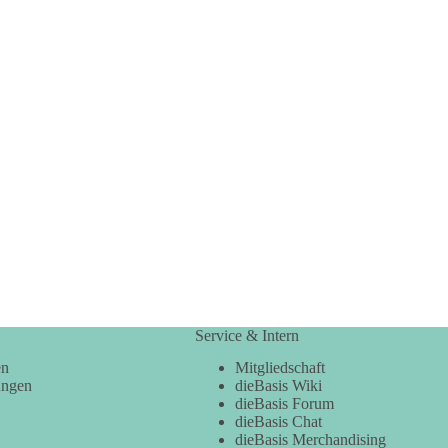
Service & Intern
en
Mitgliedschaft
ungen
dieBasis Wiki
dieBasis Forum
dieBasis Chat
dieBasis Merchandising