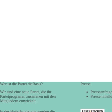
Wer ist die Partei dieBasis?
Presse
Wir sind eine neue Partei, die ihr
Presseanfrag
Parteiprogramm zusammen mit den
Pressemitteil
Mitgliedern entwickelt.
In der Basisdemokratie werden die