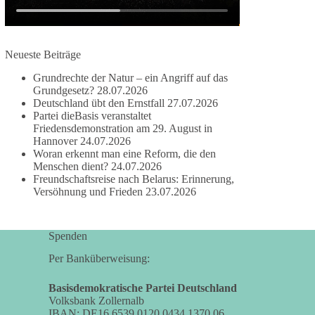
besitzen.
Und wo war der Austausch über eine
Neueste Beiträge
friedensorientierte Politik?
Grundrechte der Natur – ein Angriff auf das
🟩🟩🟦🟦🟥🟥🟧🟧
Grundgesetz?
28.07.2026
Deutschland übt den Ernstfall
27.07.2026
Partei dieBasis veranstaltet
dieBasis fordert als einzige Partei in Deutschland
Friedensdemonstration am 29. August in
den Austritt aus der NATO. Ein Gipfel, der mehr
Hannover
24.07.2026
nach Rüstungsdeal als nach Friedenspolitik klingt,
Woran erkennt man eine Reform, die den
wird niemals Sicherheit schaffen, ob nun in
Menschen dient?
24.07.2026
Deutschland oder weltweit.
Freundschaftsreise nach Belarus: Erinnerung,
Versöhnung und Frieden
23.07.2026
Quelle:
https://www.tagesschau.de/ausland/asien/nato-
Spenden
erklaerung-ankara-100.html
Per Banküberweisung:
#dieBasis
#NATO
#Gipfeltreffen
#Frieden
#Sicherheit
Basisdemokratische Partei Deutschland
Volksbank Zollernalb
IBAN: DE16 6539 0120 0434 1370 06