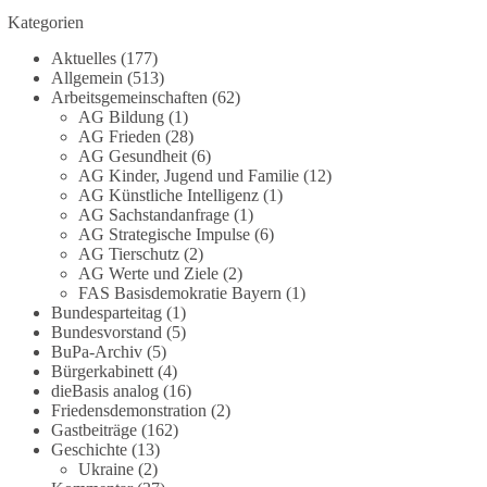
Kategorien
#dieBasis
#Meme
#Plandemie
#Corona
#Impfung
Aktuelles
(177)
Allgemein
(513)
Arbeitsgemeinschaften
(62)
AG Bildung
(1)
348
28
53
Auf Facebook ansehen
AG Frieden
(28)
AG Gesundheit
(6)
DieBasis
AG Kinder, Jugend und Familie
(12)
AG Künstliche Intelligenz
(1)
23 Stunden zuvor
AG Sachstandanfrage
(1)
AG Strategische Impulse
(6)
Stimmen der dieBasis – heute mit dem
AG Tierschutz
(2)
„Demokratie-Bestatter“
AG Werte und Ziele
(2)
FAS Basisdemokratie Bayern
(1)
Die Energiewende ist bisher kein Erfolg, sondern
Bundesparteitag
(1)
Bundesvorstand
(5)
ein teures, ineffizientes Unterfangen. Dies belegt
BuPa-Archiv
(5)
eine Auswertung der NZZ, wonach die
Bürgerkabinett
(4)
Energiewende den Strom nicht billiger, sondern
dieBasis analog
(16)
teurer gemacht hat.
Friedensdemonstration
(2)
Gastbeiträge
(162)
Quelle:
https://www.nzz.ch/der-andere-
Geschichte
(13)
Ukraine
(2)
blick/fehlschlag-energiewende-warum-