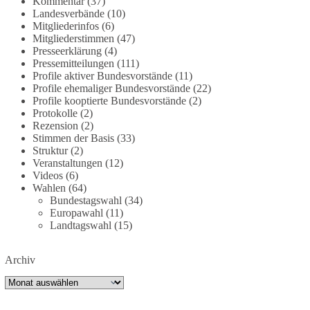
Kommentar
(37)
deutschland-trotz-rekordausbau-von-wind-und-
Landesverbände
(10)
sonnenkraft-weniger-strom-erzeugt-ld.10006607
Mitgliederinfos
(6)
Mitgliederstimmen
(47)
🟩🟩🟦🟦🟥🟥🟧🟧
Presseerklärung
(4)
Pressemitteilungen
(111)
Profile aktiver Bundesvorstände
(11)
„Wir brauchen dringend wettbewerbsfähige
Profile ehemaliger Bundesvorstände
(22)
Energiepreise und eine ideologiefreie
Profile kooptierte Bundesvorstände
(2)
Diskussion“, meint der Demokratie-Bestatter.
Protokolle
(2)
Rezension
(2)
Wie siehst du das?
Stimmen der Basis
(33)
Struktur
(2)
Veranstaltungen
(12)
🤝 Jetzt Politik für die Menschen mitgestalten:
Videos
(6)
https://diebasis.de/mitgliedschaft/
Wahlen
(64)
Bundestagswahl
(34)
#dieBasis
#energiewende
#strompreise
Europawahl
(11)
#wettbewerb
Landtagswahl
(15)
Archiv
40
7
Auf Facebook ansehen
Archiv
DieBasis