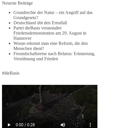
1 Tag zuvor
Neueste Beiträge
Grundrechte der Natur – ein Angriff auf das
⚡️ NATO-Gipfel in Ankara: Kriegskonferenz statt
Grundgesetz?
Friedensgipfel!?
Deutschland übt den Ernstfall
Partei dieBasis veranstaltet
Anfang Juli 2026 trafen sich 32 Bündnisstaaten
Friedensdemonstration am 29. August in
sowie deren Staats- und Regierungschefs zum
Hannover
Woran erkennt man eine Reform, die den
NATO-Gipfel in der Türkei. Von der NATO wird
Menschen dient?
behauptet, sie sei das wichtigste
Freundschaftsreise nach Belarus: Erinnerung,
Verteidigungsbündnis der Welt und ein Garant für
Versöhnung und Frieden
Sicherheit.
#dieBasis
Die Gipfelerklärung liest sich jedoch wie ein
Protokoll einer industriellen Kriegskonferenz:
Neue Milliardenhilfen für die Ukraine, neue
Verpflichtungen für Europa, gigantische
Rüstungsdeals, Ausbau der
Verteidigungsindustrie, Modernisierung der
Streitkräfte, ein klares Bekenntnis zur
militärischen Abschreckung und dazu die
Forderung, der Iran dürfe keine Kernwaffe