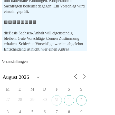
und dauerhafte Bindungen. Kooperation in
Sachfragen bedeutet dagegen: Ein Vorschlag wird
einzeln geprüft.
🟩🟩🟦🟦🟥🟥🟧🟧
dieBasis Sachsen-Anhalt will eigenständig
bleiben. Gute Vorschläge können Zustimmung
erhalten. Schlechte Vorschläge werden abgelehnt.
Entscheidend ist nicht, wer einen Antrag
einbringt, sondern ob er Sachsen-Anhalt konkret
weiterbringt.
Veranstaltungen
Keine automatische Zustimmung. Keine
automatische Ablehnung. Keine politische
Verschmelzung.
💬 Was ist dir wichtiger: feste Lager oder
M
D
M
D
F
S
S
unabhängige Entscheidungen? 👇
27
28
29
30
31
1
2
#dieBasis
#SachsenAnhalt
#Landtagswahl2026
#Kooperation
#Sachpolitik
3
4
5
6
7
8
9