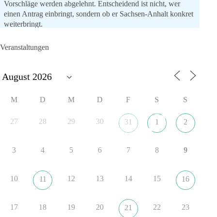
Vorschläge werden abgelehnt. Entscheidend ist nicht, wer
einen Antrag einbringt, sondern ob er Sachsen-Anhalt konkret
weiterbringt.
Keine automatische Zustimmung. Keine automatische
Ablehnung. Keine politische Verschmelzung.
Veranstaltungen
💬 Was ist dir wichtiger: feste Lager oder unabhängige
Entscheidungen? 👇
#dieBasis
#SachsenAnhalt
#Landtagswahl2026
#Kooperation
M
D
M
D
F
S
S
#Sachpolitik
27
28
29
30
31
1
2
6
2
Auf Facebook ansehen
3
4
5
6
7
8
9
DieBasis
23 Stunden zuvor
10
12
13
14
15
11
16
„Plandemie-Logik Reloaded“
17
18
19
20
22
23
21
Sie sagten immer und immer wieder: „Nur die Impfung rettet