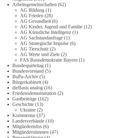
Arbeitsgemeinschaften
(62)
Die Energiewende ist bisher kein Erfolg, sondern ein teures,
AG Bildung
(1)
ineffizientes Unterfangen. Dies belegt eine Auswertung der
AG Frieden
(28)
NZZ, wonach die Energiewende den Strom nicht billiger,
AG Gesundheit
(6)
sondern teurer gemacht hat.
AG Kinder, Jugend und Familie
(12)
AG Künstliche Intelligenz
(1)
Quelle:
https://www.nzz.ch/der-andere-blick/fehlschlag-
AG Sachstandanfrage
(1)
AG Strategische Impulse
(6)
energiewende-warum-deutschland-trotz-rekordausbau-von-
AG Tierschutz
(2)
wind-und-sonnenkraft-weniger-strom-erzeugt-ld.10006607
AG Werte und Ziele
(2)
FAS Basisdemokratie Bayern
(1)
🟩🟩🟦🟦🟥🟥🟧🟧
Bundesparteitag
(1)
Bundesvorstand
(5)
„Wir brauchen dringend wettbewerbsfähige Energiepreise und
BuPa-Archiv
(5)
Bürgerkabinett
(4)
eine ideologiefreie Diskussion“, meint der Demokratie-
dieBasis analog
(16)
Bestatter.
Friedensdemonstration
(2)
Gastbeiträge
(162)
Wie siehst du das?
Geschichte
(13)
Ukraine
(2)
🤝 Jetzt Politik für die Menschen mitgestalten:
Kommentar
(37)
Landesverbände
(10)
https://diebasis.de/mitgliedschaft/
Mitgliederinfos
(6)
Mitgliederstimmen
(47)
#dieBasis
#energiewende
#strompreise
#wettbewerb
Presseerklärung
(4)