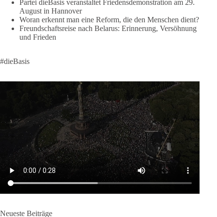
Partei dieBasis veranstaltet Friedensdemonstration am 29.
klares Bekenntnis zur militärischen Abschreckung und dazu
August in Hannover
die Forderung, der Iran dürfe keine Kernwaffe besitzen.
Woran erkennt man eine Reform, die den Menschen dient?
Freundschaftsreise nach Belarus: Erinnerung, Versöhnung
Und wo war der Austausch über eine friedensorientierte
und Frieden
Politik?
#dieBasis
🟩🟩🟦🟦🟥🟥🟧🟧
dieBasis fordert als einzige Partei in Deutschland den Austritt
aus der NATO. Ein Gipfel, der mehr nach Rüstungsdeal als
nach Friedenspolitik klingt, wird niemals Sicherheit schaffen,
ob nun in Deutschland oder weltweit.
Quelle:
https://www.tagesschau.de/ausland/asien/nato-
erklaerung-ankara-100.html
#dieBasis
#NATO
#Gipfeltreffen
#Frieden
#Sicherheit
664
137
66
Auf Facebook ansehen
Neueste Beiträge