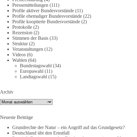
Pressemitteilungen
(111)
Profile aktiver Bundesvorstände
(11)
Profile ehemaliger Bundesvorstände
(22)
40
7
Auf Facebook ansehen
Profile kooptierte Bundesvorstände
(2)
Protokolle
(2)
DieBasis
Rezension
(2)
Stimmen der Basis
(33)
2 Tage(n) zuvor
Struktur
(2)
Veranstaltungen
(12)
⚡️ NATO-Gipfel in Ankara: Kriegskonferenz statt
Videos
(6)
Friedensgipfel!?
Wahlen
(64)
Bundestagswahl
(34)
Anfang Juli 2026 trafen sich 32 Bündnisstaaten sowie deren
Europawahl
(11)
Staats- und Regierungschefs zum NATO-Gipfel in der Türkei.
Landtagswahl
(15)
Von der NATO wird behauptet, sie sei das wichtigste
Verteidigungsbündnis der Welt und ein Garant für Sicherheit.
Archiv
Archiv
Die Gipfelerklärung liest sich jedoch wie ein Protokoll einer
industriellen Kriegskonferenz:
Neueste Beiträge
Neue Milliardenhilfen für die Ukraine, neue Verpflichtungen
Grundrechte der Natur – ein Angriff auf das Grundgesetz?
für Europa, gigantische Rüstungsdeals, Ausbau der
Deutschland übt den Ernstfall
Verteidigungsindustrie, Modernisierung der Streitkräfte, ein