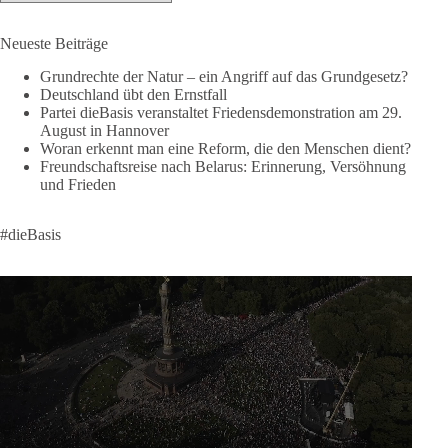
Wer Menschen für politische Interessen instrumentalisiert,
verliert den Menschen aus dem Blick.
Neueste Beiträge
Europa braucht eine Migrationspolitik, die auf drei
Grundrechte der Natur – ein Angriff auf das Grundgesetz?
Grundpfeilern beruht:
Deutschland übt den Ernstfall
Partei dieBasis veranstaltet Friedensdemonstration am 29.
August in Hannover
✅ Achtung der Menschenwürde
Woran erkennt man eine Reform, die den Menschen dient?
✅ Wahrung rechtsstaatlicher Verfahren
Freundschaftsreise nach Belarus: Erinnerung, Versöhnung
✅ Verantwortung statt Symbolpolitik
und Frieden
Krisen dürfen nicht verwaltet werden, sie müssen verhindert
#dieBasis
werden. Das gelingt nur durch eine Politik, die Fluchtursachen
bekämpft, Schleuserkriminalität entschlossen entgegentritt und
Migration nicht zum Gegenstand geopolitischer Machtspiele
werden lässt.
Der Mensch darf niemals zum Spielball politischer Interessen
werden.
#dieBasis
#Migration
#Europa
#Menschenwürde
#Rechtsstaat
#Frieden
#Subsidiarität