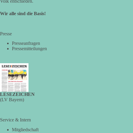
Volk entschieden.
🟩🟩🟦🟦🟥🟥🟧🟧
Wir alle sind die Basis!
🤝 Jetzt Mitglied werden:
https://diebasis.de/mitgliedschaft/
🟩🟩🟦🟦🟥🟥🟧🟧
Presse
🔗 Quelle:
https://www.epochtimes.de/politik/deutschland/linke-
fuer-abschaffung-der-fuenf-prozent-huerde-bei-bundestagswahlen-
Presseanfragen
union-dagegen-a5567640.html
Pressemitteilungen
#Bundestag
#Wählerwillen
#5ProzentHürde
#HansJürgenPapier
#AFD
#dieLinke
#Wahlrecht
#Demokratie
#Machtbegrenzung
24
3
3
Auf Facebook ansehen
DieBasis
2 Tage(n) zuvor
LESEZEICHEN
(LV Bayern)
❗️ Es ist keine Zensur. Es wurden lediglich überflüssige
Informationen entfernt.
Service & Intern
Wer den schwarzen Balken kontrolliert, kontrolliert die
Geschichte.
Mitgliedschaft