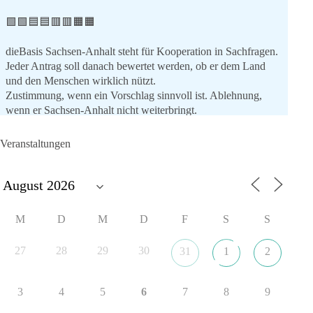
🟩🟩🟦🟦🟥🟥🟧🟧
dieBasis Sachsen-Anhalt steht für Kooperation in Sachfragen.
Jeder Antrag soll danach bewertet werden, ob er dem Land
und den Menschen wirklich nützt.
Zustimmung, wenn ein Vorschlag sinnvoll ist. Ablehnung,
wenn er Sachsen-Anhalt nicht weiterbringt.
💬 Was ist dir wichtiger: der Absender eines Antrags oder das
Veranstaltungen
Ergebnis für Sachsen-Anhalt?
#dieBasis
#sachsenanhalt
#ltw2026
#landtagswahl
👉 Folgen:
M
D
M
D
F
S
S
https://www.facebook.com/groups/diebasissachsenanhalt/
27
28
29
30
31
1
2
8
4
1
Auf Facebook ansehen
3
4
5
6
7
8
9
DieBasis