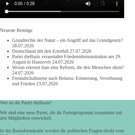
41
15
5
Auf Facebook ansehen
DieBasis
Neueste Beiträge
2 Tage(n) zuvor
Grundrechte der Natur – ein Angriff auf das Grundgesetz?
28.07.2026
Deutschland übt den Ernstfall
27.07.2026
Partei dieBasis veranstaltet Friedensdemonstration am 29.
August in Hannover
24.07.2026
❌ Kleine Parteien ausgesperrt: Schützt die Hürde nur die Großen?
Woran erkennt man eine Reform, die den Menschen dient?
24.07.2026
🗳 Bei der Bundestagswahl 2025 blieben rund 6,8 Millionen
gültige Zweitstimmen bei der Sitzverteilung außen vor – fast jede
Freundschaftsreise nach Belarus: Erinnerung, Versöhnung
siebte.
und Frieden
23.07.2026
🔎 Ex-Verfassungsgerichtspräsident Hans-Jürgen Papier schlägt drei
Prozent vor. Die AfD will die Klausel streichen, die Linke
Wer ist die Partei dieBasis?
unterstützt drei Prozent, die Union lehnt ab.
Wir sind eine neue Partei, die ihr Parteiprogramm zusammen mit
✅ dieBasis NRW steht für gleiche Chancen, Machtbegrenzung,
den Mitgliedern entwickelt.
Schwarmintelligenz und einen Bundestag, der den Wählerwillen
besser abbildet. Politische Vielfalt ist kein Störfall. Sperrklauseln
dürfen etablierte Macht nicht schützen.
In der Basisdemokratie werden die politischen Fragen direkt vom