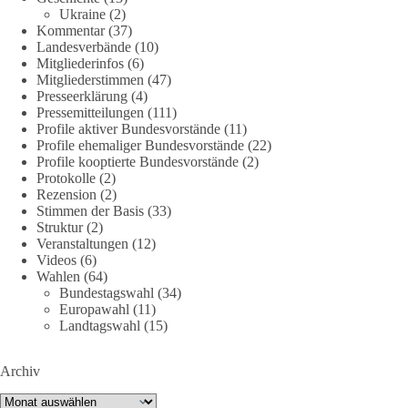
Ukraine
(2)
158
26
69
Auf Facebook ansehen
Kommentar
(37)
Landesverbände
(10)
Mitgliederinfos
(6)
DieBasis
Mitgliederstimmen
(47)
2 Tage(n) zuvor
Presseerklärung
(4)
Pressemitteilungen
(111)
🌍 Migration darf niemals zum politischen Druckmittel
Profile aktiver Bundesvorstände
(11)
werden.
Profile ehemaliger Bundesvorstände
(22)
Profile kooptierte Bundesvorstände
(2)
Protokolle
(2)
Die Ereignisse in Ceuta zeigen, wie schnell Menschen
Rezension
(2)
zwischen geopolitische Interessen geraten können.
Stimmen der Basis
(33)
Unabhängig davon, welche politischen oder diplomatischen
Struktur
(2)
Ursachen diese Krise im Einzelnen hatte, eines wird deutlich:
Veranstaltungen
(12)
Wenn Migration als Druckmittel eingesetzt oder von
Videos
(6)
Wahlen
(64)
Schleusernetzwerken ausgenutzt werden kann, verlieren am
Bundestagswahl
(34)
Ende immer die Menschen.
Europawahl
(11)
Landtagswahl
(15)
🟩🟩🟦🟦🟥🟥🟧🟧
Archiv
dieBasis meint:
Archiv