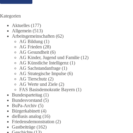
dieBasis steht für eine bezahlbare, sichere und unabhängige
Energieversorgung.
Kategorien
Eine resiliente Gesellschaft erkennt man nicht daran, wie sie
Aktuelles
(177)
Strommangel verwaltet, sondern daran, wie sie ihn verhindert!
Allgemein
(513)
Arbeitsgemeinschaften
(62)
Quellen:
https://apollo-news.net/geheimplan-energiekrise-
AG Bildung
(1)
bundesnetzagentur-bereitet-sich-auf-strommangel-ueber-
AG Frieden
(28)
mehrere-tage-bis-wochen-vor/
und
AG Gesundheit
(6)
AG Kinder, Jugend und Familie
(12)
https://www.merkur.de/deutschland/der-geheimplan-gegen-
AG Künstliche Intelligenz
(1)
stromausfalle-der-bundesnetzagentur-zr-94423201.html?
AG Sachstandanfrage
(1)
utm_source=chatgpt.com
AG Strategische Impulse
(6)
AG Tierschutz
(2)
🟩🟩🟦🟦🟥🟥🟧🟧
AG Werte und Ziele
(2)
FAS Basisdemokratie Bayern
(1)
Bundesparteitag
(1)
Wieder ein Beispiel dafür, warum wir 1 Milliarde für freie
Bundesvorstand
(5)
Medien fordern sollten: 👉 Jetzt Petition unterzeichnen
BuPa-Archiv
(5)
Bürgerkabinett
(4)
#dieBasis
#Energie
#Versorgungssicherheit
#Infrastruktur
dieBasis analog
(16)
#Technologieoffen
#Resilienz
Friedensdemonstration
(2)
Gastbeiträge
(162)
Geschichte
(13)