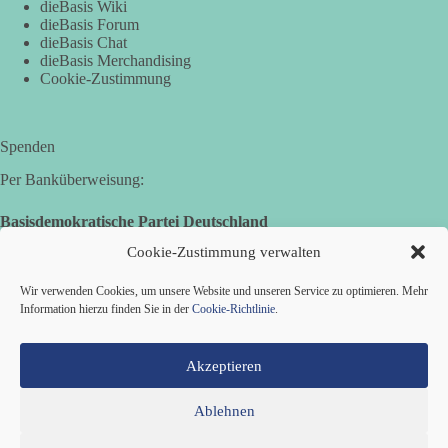
dieBasis Wiki
dieBasis Forum
🟩🟩🟦🟦🟥🟥🟧🟧
dieBasis Chat
dieBasis Merchandising
📩 Sende dieses Meme an deine Freunde und ans RKI.
Cookie-Zustimmung
🤝 Jetzt Teil unserer Demokratiebewegung werden:
https://diebasis.de/mitgliedschaft/
Spenden
#geschwärzt
#RKI
#kontrolle
#vertrauen
#meme
Per Banküberweisung:
Basisdemokratische Partei Deutschland
Volksbank Zollernalb
350
14
99
Auf Facebook ansehen
Cookie-Zustimmung verwalten
IBAN: DE16 6539 0120 0434 1370 06
Wir verwenden Cookies, um unsere Website und unseren Service zu optimieren. Mehr
DieBasis
BIC: GENODES1EBI
Information hierzu finden Sie in der
Cookie-Richtlinie
.
3 Tage(n) zuvor
Stimmen der dieBasis – heute mit Ansgar Stalder
Akzeptieren
Erster Vorsitzender des Landesverbandes Schleswig-Holstein
Ablehnen
der Partei dieBasis und Ratsherr in Kiel.