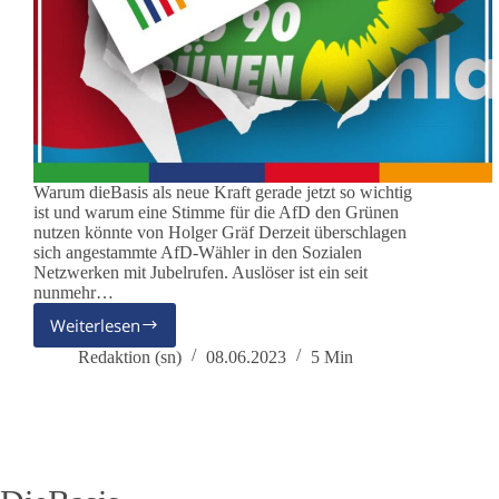
Warum dieBasis als neue Kraft gerade jetzt so wichtig
ist und warum eine Stimme für die AfD den Grünen
nutzen könnte von Holger Gräf Derzeit überschlagen
sich angestammte AfD-Wähler in den Sozialen
Netzwerken mit Jubelrufen. Auslöser ist ein seit
nunmehr…
Weiterlesen
AfD-
Wähler
Redaktion (sn)
08.06.2023
5 Min
jubeln
zu
früh