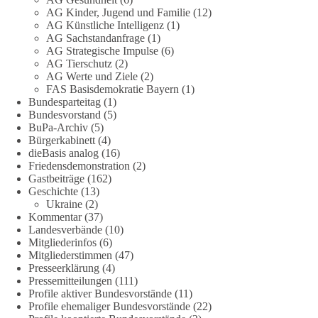
partei.de/2026/07/grundrechte-der-natur-ein-angriff-auf-das-
AG Kinder, Jugend und Familie
(12)
grundgesetz/
AG Künstliche Intelligenz
(1)
AG Sachstandanfrage
(1)
🟩🟩🟦🟦🟥🟥🟧🟧
AG Strategische Impulse
(6)
AG Tierschutz
(2)
Es ging weniger um fertige Antworten als um eine Debatte
AG Werte und Ziele
(2)
FAS Basisdemokratie Bayern
(1)
darüber, wie Freiheit, Verantwortung, Naturschutz und
Bundesparteitag
(1)
Grundrechte in einer demokratischen Gesellschaft künftig
Bundesvorstand
(5)
miteinander in Einklang gebracht werden können.
BuPa-Archiv
(5)
Bürgerkabinett
(4)
#dieBasis
#natur
#grundrechte
#grundgesetz
#demokratie
dieBasis analog
(16)
Friedensdemonstration
(2)
Gastbeiträge
(162)
Geschichte
(13)
38
7
8
Ukraine
(2)
Auf Facebook ansehen
Kommentar
(37)
Landesverbände
(10)
DieBasis
Mitgliederinfos
(6)
2 Tage(n) zuvor
Mitgliederstimmen
(47)
Presseerklärung
(4)
Jetzt dieBasis Sachsen-Anhalt unterstützen!
Pressemitteilungen
(111)
Profile aktiver Bundesvorstände
(11)
Profile ehemaliger Bundesvorstände
(22)
Die Landtagswahl 2026 in Sachsen-Anhalt findet am 6.