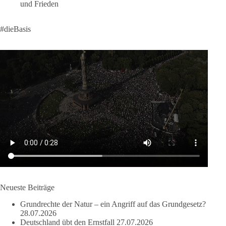
und Frieden
58
6
14
Auf Facebook ansehen
#dieBasis
DieBasis
2 Tage(n) zuvor
🔎 Über 100-mal keine Antwort.
Anthony Fauci, Immunologe und Berater des ehemaligen US-
Präsidenten, hat bei einer Anhörung des US-Senats auf mehr
als 100 Fragen die Aussage verweigert. Die juristische
Bewertung werden Gerichte und Ermittlungen klären – auch
auf Basis seines Tagebuches. Doch unabhängig davon zeigt
der Vorgang eines deutlich:
Die Corona-Zeit ist noch lange nicht aufgearbeitet.
Neueste Beiträge
Auch in Deutschland warten viele Menschen bis heute auf
Grundrechte der Natur – ein Angriff auf das Grundgesetz?
Antworten:
28.07.2026
Deutschland übt den Ernstfall
27.07.2026