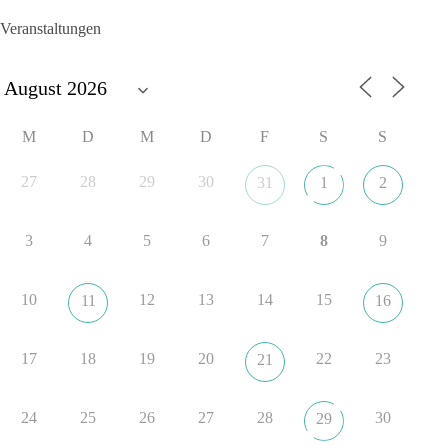
die Forderung, der Iran dürfe keine Kernwaffe besitzen.
Veranstaltungen
Und wo war der Austausch über eine friedensorientierte
Politik?
🟩🟩🟦🟦🟥🟥🟧🟧
M
D
M
D
F
S
S
dieBasis fordert als einzige Partei in Deutschland den Austritt
aus der NATO. Ein Gipfel, der mehr nach Rüstungsdeal als
27
28
29
30
31
1
2
nach Friedenspolitik klingt, wird niemals Sicherheit schaffen,
ob nun in Deutschland oder weltweit.
3
4
5
6
7
8
9
Quelle:
https://www.tagesschau.de/ausland/asien/nato-
erklaerung-ankara-100.html
10
12
13
14
15
11
16
#dieBasis
#NATO
#Gipfeltreffen
#Frieden
#Sicherheit
17
18
19
20
22
23
21
352
57
36
Auf Facebook ansehen
24
25
26
27
28
30
29
DieBasis