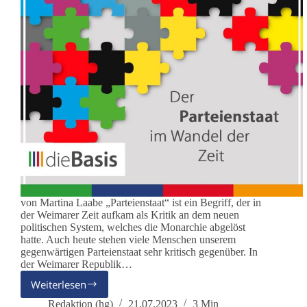
von Martina Laabe „Parteienstaat“ ist ein Begriff, der in
der Weimarer Zeit aufkam als Kritik an dem neuen
politischen System, welches die Monarchie abgelöst
hatte. Auch heute stehen viele Menschen unserem
gegenwärtigen Parteienstaat sehr kritisch gegenüber. In
der Weimarer Republik…
Weiterlesen
Der
Parteienstaat
Redaktion (hg)
21.07.2023
3 Min