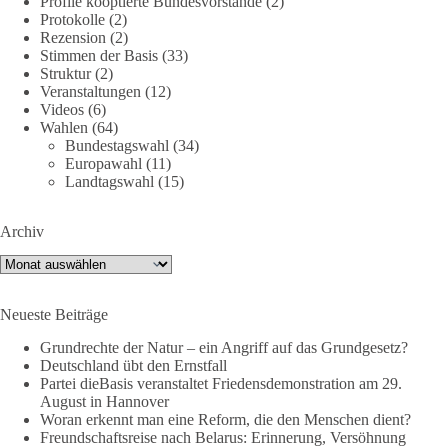
Profile kooptierte Bundesvorstände
(2)
September statt. Die Inhalte stehen – jetzt müssen sie gesehen,
Protokolle
(2)
geteilt und diskutiert werden.
Rezension
(2)
Stimmen der Basis
(33)
Folge unseren Kanälen:
Struktur
(2)
Veranstaltungen
(12)
Facebook:
Videos
(6)
https://www.facebook.com/groups/diebasissachsenanhalt/
Wahlen
(64)
Instragram:
Bundestagswahl
(34)
https://www.instagram.com/die_basis_sachsen_anhalt/
Europawahl
(11)
Tiktok:
https://www.tiktok.com/@diebasis_sachsenanhalt
Landtagswahl
(15)
X:
https://x.com/DieBasisLSA
Youtube:
https://www.youtube.com/dieBasisSachsenAnhalt
Archiv
🟩🟩🟦🟦🟥🟥🟧🟧
Archiv
Like, teile und kommentiere unsere Beiträge, damit noch mehr
Neueste Beiträge
Menschen mitbekommen, wofür wir stehen und warum es sich
lohnt, dieBasis zu wählen.
Grundrechte der Natur – ein Angriff auf das Grundgesetz?
Deutschland übt den Ernstfall
Mehr Infos:
https://diebasis-st.de/wahlprogramm/
Partei dieBasis veranstaltet Friedensdemonstration am 29.
August in Hannover
#dieBasis
#Landtagswahl
#SachsenAnhalt
Woran erkennt man eine Reform, die den Menschen dient?
#DeineStimmezählt
#jetztunterstützen
Freundschaftsreise nach Belarus: Erinnerung, Versöhnung