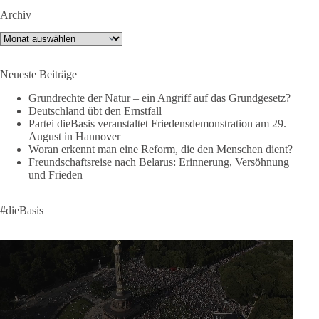
https://www.youtube.com/live/a9hOswSNg4I?
Archiv
si=2b_C6GgNY9EB-rXw
Archiv
🟩🟩🟦🟦🟥🟥🟧🟧
Neueste Beiträge
❤️ Wir freuen uns über deine Unterstützung:
https://diebasis.de/spenden/
Grundrechte der Natur – ein Angriff auf das Grundgesetz?
Deutschland übt den Ernstfall
Partei dieBasis veranstaltet Friedensdemonstration am 29.
#dieBasis
#frieden
#russandistnichtunserFeind
#friedenspartei
August in Hannover
Woran erkennt man eine Reform, die den Menschen dient?
Freundschaftsreise nach Belarus: Erinnerung, Versöhnung
und Frieden
377
168
37
Auf Facebook ansehen
DieBasis
#dieBasis
2 Tage(n) zuvor
Wusstest du, dass ein guter Antrag nicht besser oder schlechter
wird, nur weil er von einer bestimmten Partei kommt?
Sachsen-Anhalt braucht Lösungen für Schule, Pflege,
Wirtschaft, Infrastruktur und die Kommunen. Diese Probleme