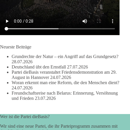
werden nicht kleiner, wenn im Landtag zuerst auf Parteifarbe
und erst danach auf den Inhalt geschaut wird.
🟩🟩🟦🟦🟥🟥🟧🟧
dieBasis Sachsen-Anhalt steht für Kooperation in Sachfragen.
Jeder Antrag soll danach bewertet werden, ob er dem Land
und den Menschen wirklich nützt.
Neueste Beiträge
Zustimmung, wenn ein Vorschlag sinnvoll ist. Ablehnung,
Grundrechte der Natur – ein Angriff auf das Grundgesetz?
wenn er Sachsen-Anhalt nicht weiterbringt.
28.07.2026
Deutschland übt den Ernstfall
27.07.2026
💬 Was ist dir wichtiger: der Absender eines Antrags oder das
Partei dieBasis veranstaltet Friedensdemonstration am 29.
Ergebnis für Sachsen-Anhalt?
August in Hannover
24.07.2026
Woran erkennt man eine Reform, die den Menschen dient?
24.07.2026
#dieBasis
#sachsenanhalt
#ltw2026
#landtagswahl
Freundschaftsreise nach Belarus: Erinnerung, Versöhnung
und Frieden
23.07.2026
👉 Folgen:
https://www.facebook.com/groups/diebasissachsenanhalt/
Wer ist die Partei dieBasis?
Wir sind eine neue Partei, die ihr Parteiprogramm zusammen mit
24
6
2
Auf Facebook ansehen