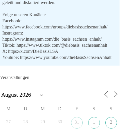
geteilt und diskutiert werden.
Folge unseren Kanälen:
Facebook:
https://www.facebook.com/groups/diebasissachsenanhalt/
Instragram:
https://www.instagram.com/die_basis_sachsen_anhalt/
Tiktok:
https://www.tiktok.com/@diebasis_sachsenanhalt
X:
https://x.com/DieBasisLSA
Youtube:
https://www.youtube.com/dieBasisSachsenAnhalt
🟩🟩🟦🟦🟥🟥🟧🟧
Veranstaltungen
Like, teile und kommentiere unsere Beiträge, damit noch mehr
Menschen mitbekommen, wofür wir stehen und warum es sich
lohnt, dieBasis zu wählen.
Mehr Infos:
https://diebasis-st.de/wahlprogramm/
M
D
M
D
F
S
S
#dieBasis
#Landtagswahl
#SachsenAnhalt
#DeineStimmezählt
#jetztunterstützen
27
28
29
30
31
1
2