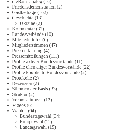
#Vertrauen
dieBasis analog
(16)
Friedensdemonstration
(2)
Gastbeiträge
(162)
Geschichte
(13)
239
36
60
Ukraine
(2)
Auf Facebook ansehen
Kommentar
(37)
Landesverbände
(10)
DieBasis
Mitgliederinfos
(6)
2 Tage(n) zuvor
Mitgliederstimmen
(47)
Presseerklärung
(4)
🕊 Wir wollen den Krieg mit Russland nicht!
Pressemitteilungen
(111)
Profile aktiver Bundesvorstände
(11)
Profile ehemaliger Bundesvorstände
(22)
Am 20. Juni 2026 fand in Berlin am Brandenburger Tor die
Profile kooptierte Bundesvorstände
(2)
Demonstration mit dem Motto „Russland ist nicht unser
Protokolle
(2)
Feind“ statt.
Rezension
(2)
Stimmen der Basis
(33)
Hier ein Auszug aus der Rede von der
Struktur
(2)
Veranstaltungen
(12)
Bundestagsabgeordneten Sevim Dağdelen (BSW).
Videos
(6)
Wahlen
(64)
„Wir müssen Nein sagen zu diesem stinkenden
Bundestagswahl
(34)
Revanchismus!“
Europawahl
(11)
Landtagswahl
(15)
👉 Hier geht es zum vollständigen Video: