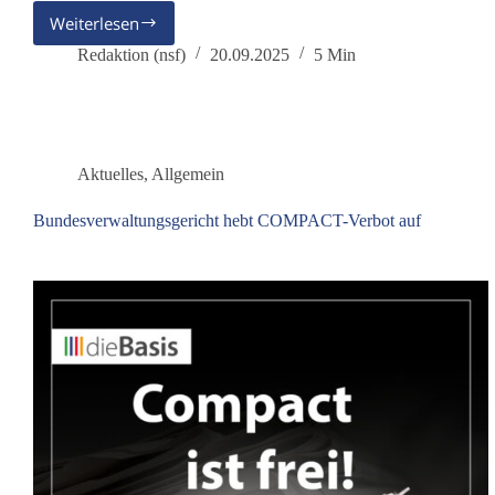
Weiterlesen
Die
Lösung
Redaktion (nsf)
20.09.2025
5 Min
für
unsere
Probleme:
eine
funktionierende
Aktuelles
,
Allgemein
Gewaltenteilung
Bundesverwaltungsgericht hebt COMPACT-Verbot auf