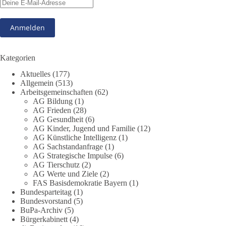
❓ Welche Maßnahmen waren notwendig und welche nicht?
❓Und wer übernimmt die Verantwortung für die massiven
Folgen für Kinder, Familien, Unternehmen und das Vertrauen
in unseren Rechtsstaat?
🟩🟩🟦🟦🟥🟥🟧🟧
Kategorien
Aktuelles
(177)
Eine demokratische Gesellschaft lebt nicht davon, unbequeme
Allgemein
(513)
Fragen zu vermeiden. Sie lebt davon, Fragen offen zu stellen
Arbeitsgemeinschaften
(62)
und transparent zu beantworten.
AG Bildung
(1)
AG Frieden
(28)
AG Gesundheit
(6)
dieBasis fordert deshalb weiterhin eine unabhängige,
AG Kinder, Jugend und Familie
(12)
vollständige und transparente Aufarbeitung der Corona-Politik.
AG Künstliche Intelligenz
(1)
Ohne Denkverbote, ohne Vorverurteilungen und ohne Tabus.
AG Sachstandanfrage
(1)
AG Strategische Impulse
(6)
Quellen:
https://apnews.com/article/fauci-diaries-covid-origins-
AG Tierschutz
(2)
rand-paul-6b25da9f75a0becbaf2886ab22643e67
und
AG Werte und Ziele
(2)
FAS Basisdemokratie Bayern
(1)
https://www.tichyseinblick.de/kolumnen/aus-aller-welt/usa-
Bundesparteitag
(1)
tagebuch-fauci-corona-impfung/
Bundesvorstand
(5)
BuPa-Archiv
(5)
#dieBasis
#Corona
#Aufarbeitung
#Transparenz
#Demokratie
Bürgerkabinett
(4)