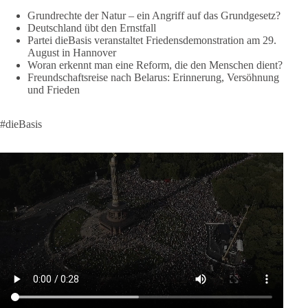
https://diebasis.de/spenden/
Grundrechte der Natur – ein Angriff auf das Grundgesetz?
Deutschland übt den Ernstfall
Partei dieBasis veranstaltet Friedensdemonstration am 29.
#dieBasis
#frieden
#russandistnichtunserFeind
#friedenspartei
August in Hannover
Woran erkennt man eine Reform, die den Menschen dient?
Freundschaftsreise nach Belarus: Erinnerung, Versöhnung
und Frieden
377
168
37
Auf Facebook ansehen
DieBasis
#dieBasis
2 Tage(n) zuvor
Wusstest du, dass ein guter Antrag nicht besser oder schlechter
wird, nur weil er von einer bestimmten Partei kommt?
Sachsen-Anhalt braucht Lösungen für Schule, Pflege,
Wirtschaft, Infrastruktur und die Kommunen. Diese Probleme
werden nicht kleiner, wenn im Landtag zuerst auf Parteifarbe
und erst danach auf den Inhalt geschaut wird.
🟩🟩🟦🟦🟥🟥🟧🟧