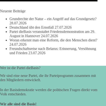
dieBasis Sachsen-Anhalt steht für Kooperation in Sachfragen.
Jeder Antrag soll danach bewertet werden, ob er dem Land
und den Menschen wirklich nützt.
Neueste Beiträge
Zustimmung, wenn ein Vorschlag sinnvoll ist. Ablehnung,
Grundrechte der Natur – ein Angriff auf das Grundgesetz?
wenn er Sachsen-Anhalt nicht weiterbringt.
28.07.2026
Deutschland übt den Ernstfall
27.07.2026
💬 Was ist dir wichtiger: der Absender eines Antrags oder das
Partei dieBasis veranstaltet Friedensdemonstration am 29.
Ergebnis für Sachsen-Anhalt?
August in Hannover
24.07.2026
Woran erkennt man eine Reform, die den Menschen dient?
24.07.2026
#dieBasis
#sachsenanhalt
#ltw2026
#landtagswahl
Freundschaftsreise nach Belarus: Erinnerung, Versöhnung
und Frieden
23.07.2026
👉 Folgen:
https://www.facebook.com/groups/diebasissachsenanhalt/
Wer ist die Partei dieBasis?
Wir sind eine neue Partei, die ihr Parteiprogramm zusammen mit
24
6
2
Auf Facebook ansehen
den Mitgliedern entwickelt.
DieBasis
In der Basisdemokratie werden die politischen Fragen direkt vom
2 Tage(n) zuvor
Volk entschieden.
⚡ Vorsorge ist richtig. Aber Vorsorge ersetzt keine verlässliche
Wir alle sind die Basis!