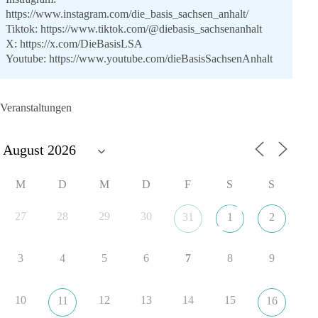
https://www.instagram.com/die_basis_sachsen_anhalt/
Tiktok:
https://www.tiktok.com/@diebasis_sachsenanhalt
X:
https://x.com/DieBasisLSA
Youtube:
https://www.youtube.com/dieBasisSachsenAnhalt
🟩🟩🟦🟦🟥🟥🟧🟧
Veranstaltungen
Like, teile und kommentiere unsere Beiträge, damit noch mehr
Menschen mitbekommen, wofür wir stehen und warum es sich
lohnt, dieBasis zu wählen.
Mehr Infos:
https://diebasis-st.de/wahlprogramm/
M
D
M
D
F
S
S
#dieBasis
#Landtagswahl
#SachsenAnhalt
#DeineStimmezählt
#jetztunterstützen
27
28
29
30
31
1
2
3
4
5
6
7
8
9
22
3
5
Auf Facebook ansehen
DieBasis
10
12
13
14
15
11
16
20 Stunden zuvor