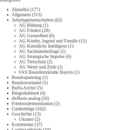
Aktuelles
(177)
Eine demokratische Gesellschaft lebt nicht davon, unbequeme
Allgemein
(513)
Fragen zu vermeiden. Sie lebt davon, Fragen offen zu stellen
Arbeitsgemeinschaften
(62)
und transparent zu beantworten.
AG Bildung
(1)
AG Frieden
(28)
AG Gesundheit
(6)
dieBasis fordert deshalb weiterhin eine unabhängige,
AG Kinder, Jugend und Familie
(12)
vollständige und transparente Aufarbeitung der Corona-Politik.
AG Künstliche Intelligenz
(1)
Ohne Denkverbote, ohne Vorverurteilungen und ohne Tabus.
AG Sachstandanfrage
(1)
AG Strategische Impulse
(6)
Quellen:
https://apnews.com/article/fauci-diaries-covid-origins-
AG Tierschutz
(2)
rand-paul-6b25da9f75a0becbaf2886ab22643e67
und
AG Werte und Ziele
(2)
FAS Basisdemokratie Bayern
(1)
https://www.tichyseinblick.de/kolumnen/aus-aller-welt/usa-
Bundesparteitag
(1)
tagebuch-fauci-corona-impfung/
Bundesvorstand
(5)
BuPa-Archiv
(5)
#dieBasis
#Corona
#Aufarbeitung
#Transparenz
#Demokratie
Bürgerkabinett
(4)
#Vertrauen
dieBasis analog
(16)
Friedensdemonstration
(2)
Gastbeiträge
(162)
Geschichte
(13)
239
36
60
Ukraine
(2)
Auf Facebook ansehen
Kommentar
(37)
Landesverbände
(10)