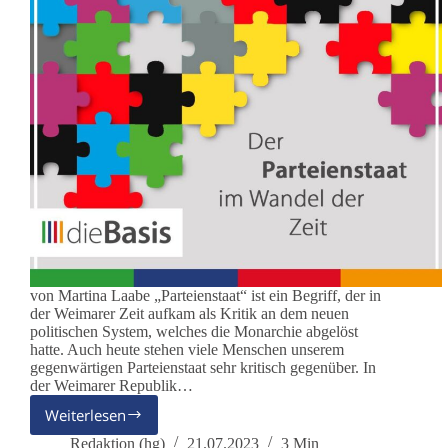
von Martina Laabe „Parteienstaat“ ist ein Begriff, der in
der Weimarer Zeit aufkam als Kritik an dem neuen
politischen System, welches die Monarchie abgelöst
hatte. Auch heute stehen viele Menschen unserem
gegenwärtigen Parteienstaat sehr kritisch gegenüber. In
der Weimarer Republik…
Weiterlesen
Der
Parteienstaat
Redaktion (hg)
21.07.2023
3 Min