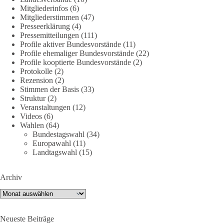
DieBasis
Mitgliederinfos
(6)
1 Tag zuvor
Mitgliederstimmen
(47)
Presseerklärung
(4)
🕊 Wir wollen den Krieg mit Russland nicht!
Pressemitteilungen
(111)
Profile aktiver Bundesvorstände
(11)
Profile ehemaliger Bundesvorstände
(22)
Am 20. Juni 2026 fand in Berlin am Brandenburger Tor die
Profile kooptierte Bundesvorstände
(2)
Demonstration mit dem Motto „Russland ist nicht unser
Protokolle
(2)
Feind“ statt.
Rezension
(2)
Stimmen der Basis
(33)
Hier ein Auszug aus der Rede von der
Struktur
(2)
Veranstaltungen
(12)
Bundestagsabgeordneten Sevim Dağdelen (BSW).
Videos
(6)
Wahlen
(64)
„Wir müssen Nein sagen zu diesem stinkenden
Bundestagswahl
(34)
Revanchismus!“
Europawahl
(11)
Landtagswahl
(15)
👉 Hier geht es zum vollständigen Video:
https://www.youtube.com/live/a9hOswSNg4I?
Archiv
si=2b_C6GgNY9EB-rXw
Archiv
🟩🟩🟦🟦🟥🟥🟧🟧
Neueste Beiträge
❤️ Wir freuen uns über deine Unterstützung: