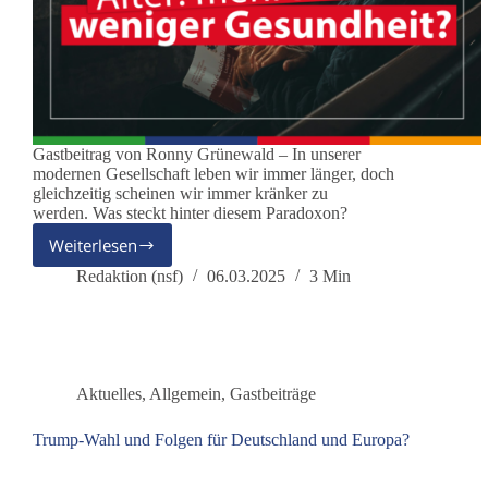
Gastbeitrag von Ronny Grünewald – In unserer
modernen Gesellschaft leben wir immer länger, doch
gleichzeitig scheinen wir immer kränker zu
werden. Was steckt hinter diesem Paradoxon?
Weiterlesen
Das
Paradoxon
Redaktion (nsf)
06.03.2025
3 Min
des
langen
Lebens:
Mehr
Jahre,
Aktuelles
,
Allgemein
,
Gastbeiträge
weniger
Gesundheit?
Trump-Wahl und Folgen für Deutschland und Europa?