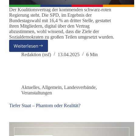
Der Koalitionsvertrag der kommenden schwarz-roten
Regierung steht. Die SPD, im Ergebnis der
Bundestagswahl mit 16,4 % an dritter Stelle, gestattet
ihren Mitgliedern, digital über den Vertrag
abzustimmen, wohl wissend, dass die Ziele der
Sozialdemokraten zu großen Teilen umgesetzt wurden.
Weiterlesen
Koalitionsvertrag
–
Redaktion (nsf)
13.04.2025
6 Min
Wo
ist
der
versprochene
Politikwechsel?
Aktuelles
,
Allgemein
,
Landesverbände
,
Veranstaltungen
Tiefer Staat – Phantom oder Realität?