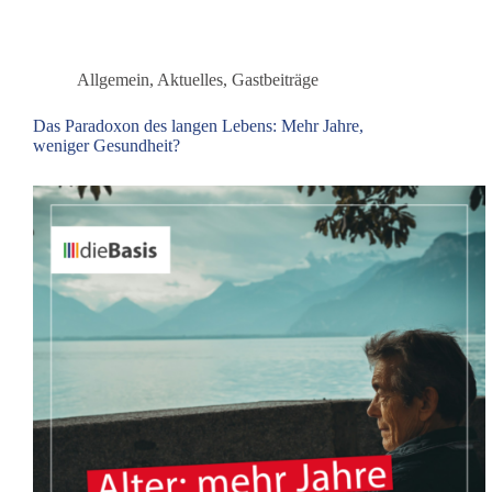
darf
nicht
gelockert
werden!
Allgemein
,
Aktuelles
,
Gastbeiträge
Das Paradoxon des langen Lebens: Mehr Jahre,
weniger Gesundheit?