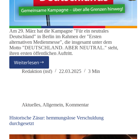
Am 29. März hat die Kampagne "Für ein neutrales
Deutschland" in Berlin im Rahmen der "Ersten
alternativen Medienmesse", die insgesamt unter dem
Motto "DEUTSCHLAND. ABER NEUTRAL." steht,
ihren ersten öffentlichen Auftritt.
Weiterlesen
Auftritt
der
Redaktion (nsf)
22.03.2025
3 Min
Kampagne
„Für
ein
neutrales
Deutschland“
Aktuelles
,
Allgemein
,
Kommentar
am
29.
Historische Zäsur: hemmungslose Verschuldung
März
durchgesetzt
in
Berlin