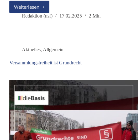
Weiterlesen
Kampagne
„Für
Redaktion (nsf)
17.02.2025
2 Min
ein
neutrales
Deutschland“
gestartet
Aktuelles
,
Allgemein
Versammlungsfreiheit ist Grundrecht