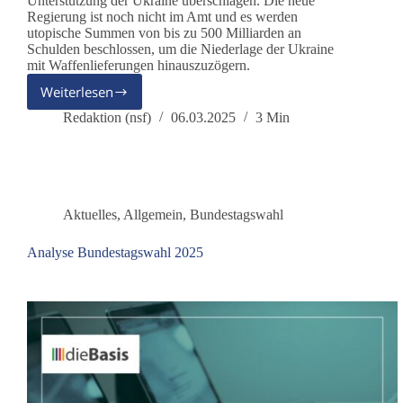
Unterstützung der Ukraine überschlagen. Die neue
Regierung ist noch nicht im Amt und es werden
utopische Summen von bis zu 500 Milliarden an
Schulden beschlossen, um die Niederlage der Ukraine
mit Waffenlieferungen hinauszuzögern.
Weiterlesen
Trump-
Wahl
Redaktion (nsf)
06.03.2025
3 Min
und
Folgen
für
Deutschland
und
Aktuelles
,
Allgemein
,
Bundestagswahl
Europa?
Analyse Bundestagswahl 2025