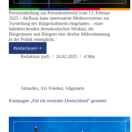
Pressemitteilung zur Pressekonferenz vom 13. Februar
2025 – dieBasis hatte interessierte Medienvertreter zur
Vorstellung des Bürgerkabinetts eingeladen – einer
bahnbrechenden demokratischen Struktur, die
Bürgerinnen und Bürgern eine direkte Mitbestimmung
in der Politik ermöglicht.
Weiterlesen
dieBasis
Bürgerkabinett:
Redaktion (nsf)
24.02.2025
4 Min
direkte
Mitbestimmung
in
der
Politik
Aktuelles
,
AG Frieden
,
Allgemein
ermöglichen
Kampagne „Für ein neutrales Deutschland“ gestartet