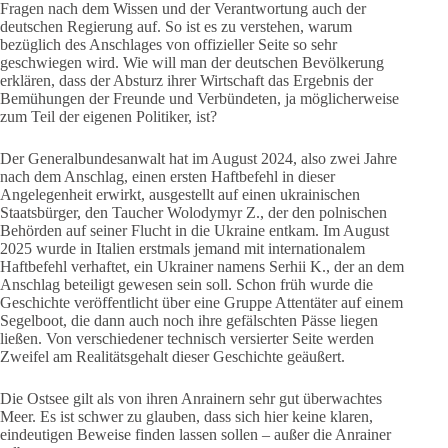
Fragen nach dem Wissen und der Verantwortung auch der
deutschen Regierung auf. So ist es zu verstehen, warum
bezüglich des Anschlages von offizieller Seite so sehr
geschwiegen wird. Wie will man der deutschen Bevölkerung
erklären, dass der Absturz ihrer Wirtschaft das Ergebnis der
Bemühungen der Freunde und Verbündeten, ja möglicherweise
zum Teil der eigenen Politiker, ist?
Der Generalbundesanwalt hat im August 2024, also zwei Jahre
nach dem Anschlag, einen ersten Haftbefehl in dieser
Angelegenheit erwirkt, ausgestellt auf einen ukrainischen
Staatsbürger, den Taucher Wolodymyr Z., der den polnischen
Behörden auf seiner Flucht in die Ukraine entkam. Im August
2025 wurde in Italien erstmals jemand mit internationalem
Haftbefehl verhaftet, ein Ukrainer namens Serhii K., der an dem
Anschlag beteiligt gewesen sein soll. Schon früh wurde die
Geschichte veröffentlicht über eine Gruppe Attentäter auf einem
Segelboot, die dann auch noch ihre gefälschten Pässe liegen
ließen. Von verschiedener technisch versierter Seite werden
Zweifel am Realitätsgehalt dieser Geschichte geäußert.
Die Ostsee gilt als von ihren Anrainern sehr gut überwachtes
Meer. Es ist schwer zu glauben, dass sich hier keine klaren,
eindeutigen Beweise finden lassen sollen – außer die Anrainer