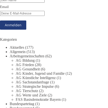
Email
Kann die Natur Träger eigener Grundrechte sein? Oder würde
eine solche Entwicklung das Fundament unseres
Grundgesetzes sprengen? Mit dieser grundsätzlichen Frage
beschäftigte sich die Teilnehmer des Politischen
Frühschoppens der AG Strategische Impulse am 19. Juli 2026.
Referent Frank Bothmann stellte die These auf, dass die
derzeit in Teilen der Umweltbewegung diskutierten
Kategorien
„Grundrechte der Natur“ weit über klassischen Naturschutz
Aktuelles
(177)
hinausreichen und grundlegende Fragen zum Menschenbild,
Allgemein
(513)
zum Rechtsstaat und zur Demokratie aufwerfen. [...]
Arbeitsgemeinschaften
(62)
AG Bildung
(1)
👉 Hier weiterlesen:
https://diebasis-
AG Frieden
(28)
AG Gesundheit
(6)
partei.de/2026/07/grundrechte-der-natur-ein-angriff-auf-das-
AG Kinder, Jugend und Familie
(12)
grundgesetz/
AG Künstliche Intelligenz
(1)
AG Sachstandanfrage
(1)
🟩🟩🟦🟦🟥🟥🟧🟧
AG Strategische Impulse
(6)
AG Tierschutz
(2)
Es ging weniger um fertige Antworten als um eine Debatte
AG Werte und Ziele
(2)
FAS Basisdemokratie Bayern
(1)
darüber, wie Freiheit, Verantwortung, Naturschutz und
Bundesparteitag
(1)
Grundrechte in einer demokratischen Gesellschaft künftig