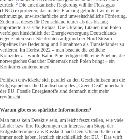
5
zurück.
Die amerikanische Regierung will ihr Flüssiggas
(LNG) exportieren, das mittels Fracking gefördert wird, eine
schmutzige, unwirtschaftliche und umweltschädliche Förderung.
Zudem ist dieses für Deutschland teurer als das bislang
importierte russische Erdgas. Die Ukraine, Litauen und Polen
verfolgen hinsichtlich der Energieversorgung Deutschlands
eigene Interessen. Sie drohten aufgrund der Nord Stream
Pipelines ihre Bedeutung und Einnahmen als Transferländer zu
verlieren. Im Herbst 2022 – man beachte die zeitliche
Koinzidenz – wurde Baltic Pipe fertiggestellt, eine Pipeline, die
norwegisches Gas über Dänemark nach Polen bringt – ein
Konkurrenzunternehmen.
Politisch entwickelte sich parallel zu den Geschehnissen um die
Erdgaspipelines die Durchsetzung des „Green Deal“ innerhalb
der EU. Fossile Energiestoffe sind demnach nicht mehr
erwünscht.
Warum gibt es so spärliche Informationen?
Man muss kein Detektiv sein, um leicht festzustellen, wie viele
Länder bzw. ihre Regierungen ein Interesse am Stopp der
Erdgaslieferungen aus Russland nach Deutschland hatten und
6
immer noch haben, letztlich einschließlich der EU.
Das wirft