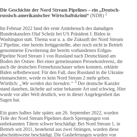
Die Geschichte der Nord Stream Pipelines – ein „Deutsch-
2
russisch-amerikanischer Wirtschaftskrimi“
(NDR)
Im Februar 2022 fand der erste Amtsbesuch des damaligen
Bundeskanzlers Olaf Scholz bei US Präsident J. Biden in
Washington statt. Thema war u. a. die Zukunft der Nord Stream
2 Pipeline, eine bereits fertiggestellte, aber noch nicht in Betrieb
genommene Erweiterung der bereits vorhandenen Erdgas-
Pipeline Nord Stream 1 von Russland nach Deutschland am
Boden der Ostsee. Bei einer gemeinsamen Pressekonferenz, die
auch die deutschen Fernsehzuschauer sehen konnten, erklärte
Biden selbstbewusst: Für den Fall, dass Russland in die Ukraine
einmarschiere, werde es kein Nord Stream 2 mehr geben.
3
Wörtlich:
„Wir werden das beenden.“
Der deutsche Kanzler
stand daneben, lächelte auf seine bekannte Art und schwieg. Hier
wurde vor aller Welt deutlich, wer in dieser Angelegenheit das
Sagen hat.
Ein gutes halbes Jahr später, am 26. September 2022, wurden
Teile der Nord Stream Pipelines durch Sprengungen von
unbekannten Tätern schwer beschädigt: Bei Nord Stream 1, in
Betrieb seit 2011, bestehend aus zwei Strängen, wurden diese
abschnittsweise beschädigt. Die Gaslieferungen wurden von