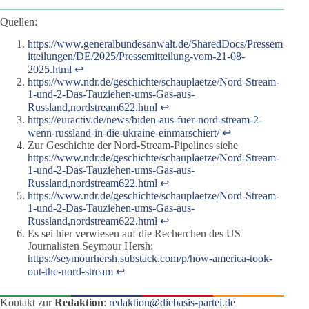
Quellen:
https://www.generalbundesanwalt.de/SharedDocs/Pressem
itteilungen/DE/2025/Pressemitteilung-vom-21-08-
2025.html
↩︎
https://www.ndr.de/geschichte/schauplaetze/Nord-Stream-
1-und-2-Das-Tauziehen-ums-Gas-aus-
Russland,nordstream622.html
↩︎
https://euractiv.de/news/biden-aus-fuer-nord-stream-2-
wenn-russland-in-die-ukraine-einmarschiert/
↩︎
Zur Geschichte der Nord-Stream-Pipelines siehe
https://www.ndr.de/geschichte/schauplaetze/Nord-Stream-
1-und-2-Das-Tauziehen-ums-Gas-aus-
Russland,nordstream622.html
↩︎
https://www.ndr.de/geschichte/schauplaetze/Nord-Stream-
1-und-2-Das-Tauziehen-ums-Gas-aus-
Russland,nordstream622.html
↩︎
Es sei hier verwiesen auf die Recherchen des US
Journalisten Seymour Hersh:
https://seymourhersh.substack.com/p/how-america-took-
out-the-nord-stream
↩︎
Kontakt zur
Redaktion
:
redaktion@diebasis-partei.de