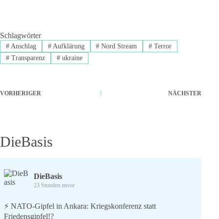
Schlagwörter
#
Anschlag
#
Aufklärung
#
Nord Stream
#
Terror
#
Transparenz
#
ukraine
VORHERIGER
NÄCHSTER
DieBasis
DieBasis
23 Stunden zuvor
⚡️ NATO-Gipfel in Ankara: Kriegskonferenz statt
Friedensgipfel!?