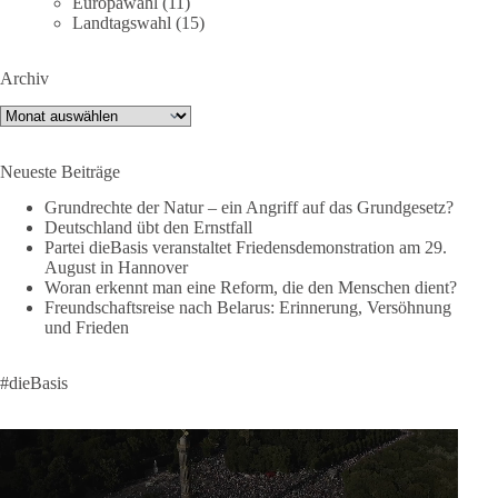
Europawahl
(11)
Tiktok:
https://www.tiktok.com/@diebasis_sachsenanhalt
Landtagswahl
(15)
X:
https://x.com/DieBasisLSA
Youtube:
https://www.youtube.com/dieBasisSachsenAnhalt
Archiv
🟩🟩🟦🟦🟥🟥🟧🟧
Archiv
Like, teile und kommentiere unsere Beiträge, damit noch mehr
Neueste Beiträge
Menschen mitbekommen, wofür wir stehen und warum es sich
lohnt, dieBasis zu wählen.
Grundrechte der Natur – ein Angriff auf das Grundgesetz?
Deutschland übt den Ernstfall
Mehr Infos:
https://diebasis-st.de/wahlprogramm/
Partei dieBasis veranstaltet Friedensdemonstration am 29.
August in Hannover
#dieBasis
#Landtagswahl
#SachsenAnhalt
Woran erkennt man eine Reform, die den Menschen dient?
#DeineStimmezählt
#jetztunterstützen
Freundschaftsreise nach Belarus: Erinnerung, Versöhnung
und Frieden
58
6
14
Auf Facebook ansehen
#dieBasis
DieBasis
2 Tage(n) zuvor