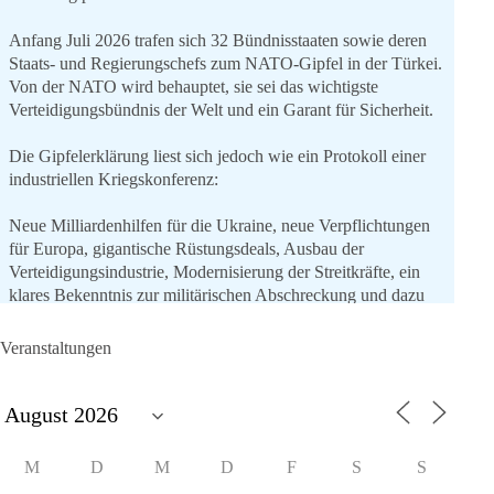
Anfang Juli 2026 trafen sich 32 Bündnisstaaten sowie deren
Staats- und Regierungschefs zum NATO-Gipfel in der Türkei.
Von der NATO wird behauptet, sie sei das wichtigste
Verteidigungsbündnis der Welt und ein Garant für Sicherheit.
Die Gipfelerklärung liest sich jedoch wie ein Protokoll einer
industriellen Kriegskonferenz:
Neue Milliardenhilfen für die Ukraine, neue Verpflichtungen
für Europa, gigantische Rüstungsdeals, Ausbau der
Verteidigungsindustrie, Modernisierung der Streitkräfte, ein
klares Bekenntnis zur militärischen Abschreckung und dazu
die Forderung, der Iran dürfe keine Kernwaffe besitzen.
Veranstaltungen
Und wo war der Austausch über eine friedensorientierte
Politik?
🟩🟩🟦🟦🟥🟥🟧🟧
M
D
M
D
F
S
S
dieBasis fordert als einzige Partei in Deutschland den Austritt