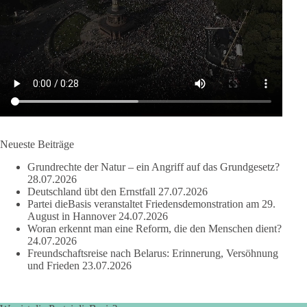
🔎 Über 100-mal keine Antwort.
Anthony Fauci, Immunologe und Berater des ehemaligen US-
Präsidenten, hat bei einer Anhörung des US-Senats auf mehr
als 100 Fragen die Aussage verweigert. Die juristische
Bewertung werden Gerichte und Ermittlungen klären – auch
auf Basis seines Tagebuches. Doch unabhängig davon zeigt
der Vorgang eines deutlich:
Die Corona-Zeit ist noch lange nicht aufgearbeitet.
Neueste Beiträge
Auch in Deutschland warten viele Menschen bis heute auf
Grundrechte der Natur – ein Angriff auf das Grundgesetz?
Antworten:
28.07.2026
Deutschland übt den Ernstfall
27.07.2026
❓ Wie wurden politische Entscheidungen getroffen?
Partei dieBasis veranstaltet Friedensdemonstration am 29.
August in Hannover
24.07.2026
❓ Welche Maßnahmen waren notwendig und welche nicht?
Woran erkennt man eine Reform, die den Menschen dient?
❓Und wer übernimmt die Verantwortung für die massiven
24.07.2026
Folgen für Kinder, Familien, Unternehmen und das Vertrauen
Freundschaftsreise nach Belarus: Erinnerung, Versöhnung
in unseren Rechtsstaat?
und Frieden
23.07.2026
🟩🟩🟦🟦🟥🟥🟧🟧