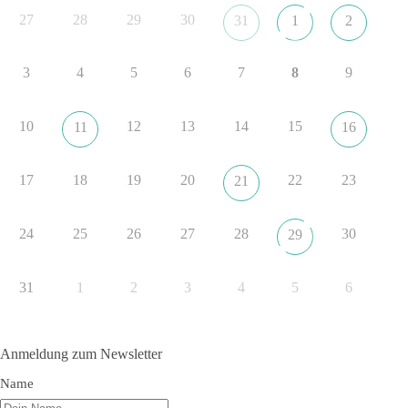
aus der NATO. Ein Gipfel, der mehr nach Rüstungsdeal als
27
28
29
30
31
1
2
nach Friedenspolitik klingt, wird niemals Sicherheit schaffen,
ob nun in Deutschland oder weltweit.
3
4
5
6
7
8
9
Quelle:
https://www.tagesschau.de/ausland/asien/nato-
erklaerung-ankara-100.html
10
12
13
14
15
11
16
#dieBasis
#NATO
#Gipfeltreffen
#Frieden
#Sicherheit
17
18
19
20
22
23
21
352
57
36
Auf Facebook ansehen
24
25
26
27
28
30
29
DieBasis
2 Tage(n) zuvor
31
1
2
3
4
5
6
Grundrechte der Natur – ein Angriff auf das Grundgesetz?
Im Politischen Frühschoppen diskutieren die Teilnehmer das
Anmeldung zum Newsletter
Verhältnis von Mensch, Natur und Grundgesetz.
Name
Beitrag der AG Strategische Impulse