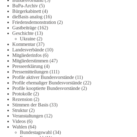
Bundesvorstand
(5)
miteinander in Einklang gebracht werden können.
BuPa-Archiv
(5)
Bürgerkabinett
(4)
#dieBasis
#natur
#grundrechte
#grundgesetz
#demokratie
dieBasis analog
(16)
Friedensdemonstration
(2)
Gastbeiträge
(162)
Geschichte
(13)
38
7
8
Ukraine
(2)
Auf Facebook ansehen
Kommentar
(37)
Landesverbände
(10)
DieBasis
Mitgliederinfos
(6)
2 Tage(n) zuvor
Mitgliederstimmen
(47)
Presseerklärung
(4)
Jetzt dieBasis Sachsen-Anhalt unterstützen!
Pressemitteilungen
(111)
Profile aktiver Bundesvorstände
(11)
Profile ehemaliger Bundesvorstände
(22)
Die Landtagswahl 2026 in Sachsen-Anhalt findet am 6.
Profile kooptierte Bundesvorstände
(2)
September statt. Die Inhalte stehen – jetzt müssen sie gesehen,
Protokolle
(2)
geteilt und diskutiert werden.
Rezension
(2)
Stimmen der Basis
(33)
Folge unseren Kanälen:
Struktur
(2)
Veranstaltungen
(12)
Facebook:
Videos
(6)
https://www.facebook.com/groups/diebasissachsenanhalt/
Wahlen
(64)
Instragram:
Bundestagswahl
(34)
https://www.instagram.com/die_basis_sachsen_anhalt/