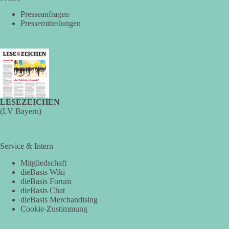
tagebuch-fauci-corona-impfung/
Presseanfragen
Pressemitteilungen
#dieBasis
#Corona
#Aufarbeitung
#Transparenz
#Demokratie
#Vertrauen
389
55
79
Auf Facebook ansehen
LESEZEICHEN
DieBasis
(LV Bayern)
2 Tage(n) zuvor
🕊 Wir wollen den Krieg mit Russland nicht!
Service & Intern
Am 20. Juni 2026 fand in Berlin am Brandenburger Tor die
Mitgliedschaft
Demonstration mit dem Motto „Russland ist nicht unser
dieBasis Wiki
Feind“ statt.
dieBasis Forum
dieBasis Chat
Hier ein Auszug aus der Rede von der
dieBasis Merchandising
Cookie-Zustimmung
Bundestagsabgeordneten Sevim Dağdelen (BSW).