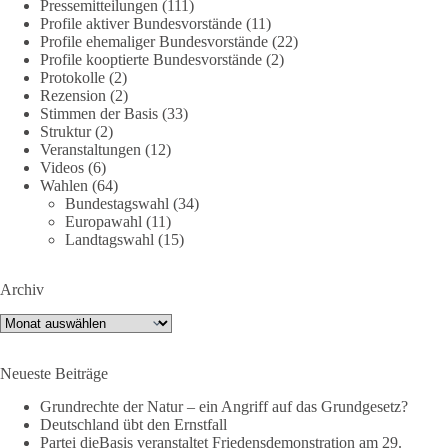
Jetzt dieBasis Sachsen-Anhalt unterstützen!
Pressemitteilungen
(111)
Profile aktiver Bundesvorstände
(11)
Profile ehemaliger Bundesvorstände
(22)
Die Landtagswahl 2026 in Sachsen-Anhalt findet am 6.
Profile kooptierte Bundesvorstände
(2)
September statt. Die Inhalte stehen – jetzt müssen sie gesehen,
Protokolle
(2)
geteilt und diskutiert werden.
Rezension
(2)
Stimmen der Basis
(33)
Folge unseren Kanälen:
Struktur
(2)
Veranstaltungen
(12)
Facebook:
Videos
(6)
https://www.facebook.com/groups/diebasissachsenanhalt/
Wahlen
(64)
Instragram:
Bundestagswahl
(34)
https://www.instagram.com/die_basis_sachsen_anhalt/
Europawahl
(11)
Tiktok:
https://www.tiktok.com/@diebasis_sachsenanhalt
Landtagswahl
(15)
X:
https://x.com/DieBasisLSA
Youtube:
https://www.youtube.com/dieBasisSachsenAnhalt
Archiv
🟩🟩🟦🟦🟥🟥🟧🟧
Archiv
Like, teile und kommentiere unsere Beiträge, damit noch mehr
Neueste Beiträge
Menschen mitbekommen, wofür wir stehen und warum es sich
lohnt, dieBasis zu wählen.
Grundrechte der Natur – ein Angriff auf das Grundgesetz?
Deutschland übt den Ernstfall
Mehr Infos:
https://diebasis-st.de/wahlprogramm/
Partei dieBasis veranstaltet Friedensdemonstration am 29.