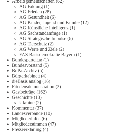
Arbeitsgemeinschaften
(62)
AG Bildung
(1)
👉 Hier weiterlesen:
https://diebasis-
AG Frieden
(28)
AG Gesundheit
(6)
partei.de/2026/07/grundrechte-der-natur-ein-angriff-auf-das-
AG Kinder, Jugend und Familie
(12)
grundgesetz/
AG Künstliche Intelligenz
(1)
AG Sachstandanfrage
(1)
🟩🟩🟦🟦🟥🟥🟧🟧
AG Strategische Impulse
(6)
AG Tierschutz
(2)
Es ging weniger um fertige Antworten als um eine Debatte
AG Werte und Ziele
(2)
FAS Basisdemokratie Bayern
(1)
darüber, wie Freiheit, Verantwortung, Naturschutz und
Bundesparteitag
(1)
Grundrechte in einer demokratischen Gesellschaft künftig
Bundesvorstand
(5)
miteinander in Einklang gebracht werden können.
BuPa-Archiv
(5)
Bürgerkabinett
(4)
#dieBasis
#natur
#grundrechte
#grundgesetz
#demokratie
dieBasis analog
(16)
Friedensdemonstration
(2)
Gastbeiträge
(162)
Geschichte
(13)
38
7
8
Ukraine
(2)
Auf Facebook ansehen
Kommentar
(37)
Landesverbände
(10)
DieBasis
Mitgliederinfos
(6)
1 Tag zuvor
Mitgliederstimmen
(47)
Presseerklärung
(4)