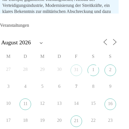
Verteidigungsindustrie, Modernisierung der Streitkräfte, ein
klares Bekenntnis zur militärischen Abschreckung und dazu
die Forderung, der Iran dürfe keine Kernwaffe besitzen.
Veranstaltungen
Und wo war der Austausch über eine friedensorientierte
Politik?
🟩🟩🟦🟦🟥🟥🟧🟧
M
D
M
D
F
S
S
dieBasis fordert als einzige Partei in Deutschland den Austritt
aus der NATO. Ein Gipfel, der mehr nach Rüstungsdeal als
27
28
29
30
31
1
2
nach Friedenspolitik klingt, wird niemals Sicherheit schaffen,
ob nun in Deutschland oder weltweit.
3
4
5
6
7
8
9
Quelle:
https://www.tagesschau.de/ausland/asien/nato-
erklaerung-ankara-100.html
10
12
13
14
15
11
16
#dieBasis
#NATO
#Gipfeltreffen
#Frieden
#Sicherheit
17
18
19
20
22
23
21