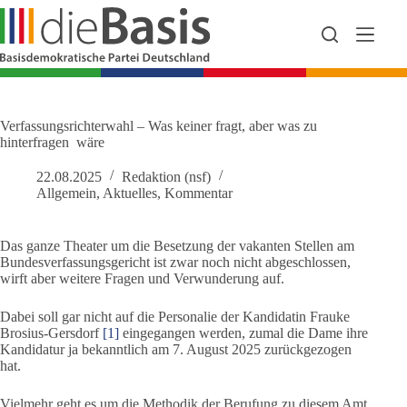
Zum
Inhalt
springen
Verfassungsrichterwahl – Was keiner fragt, aber was zu
hinterfragen wäre
22.08.2025
Redaktion (nsf)
Allgemein
,
Aktuelles
,
Kommentar
Das ganze Theater um die Besetzung der vakanten Stellen am
Bundesverfassungsgericht ist zwar noch nicht abgeschlossen,
wirft aber weitere Fragen und Verwunderung auf.
Dabei soll gar nicht auf die Personalie der Kandidatin Frauke
Brosius-Gersdorf
[1]
eingegangen werden, zumal die Dame ihre
Kandidatur ja bekanntlich am 7. August 2025 zurückgezogen
hat.
Vielmehr geht es um die Methodik der Berufung zu diesem Amt