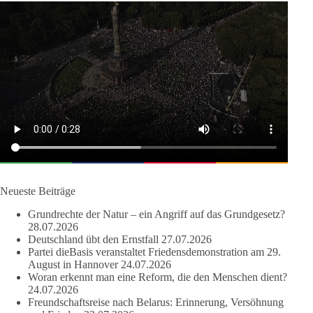
DieBasis
2 Tage(n) zuvor
🔎 Über 100-mal keine Antwort.
Anthony Fauci, Immunologe und Berater des ehemaligen US-
Präsidenten, hat bei einer Anhörung des US-Senats auf mehr
als 100 Fragen die Aussage verweigert. Die juristische
Bewertung werden Gerichte und Ermittlungen klären – auch
auf Basis seines Tagebuches. Doch unabhängig davon zeigt
der Vorgang eines deutlich:
Die Corona-Zeit ist noch lange nicht aufgearbeitet.
Neueste Beiträge
Auch in Deutschland warten viele Menschen bis heute auf
Grundrechte der Natur – ein Angriff auf das Grundgesetz?
Antworten:
28.07.2026
Deutschland übt den Ernstfall
27.07.2026
❓ Wie wurden politische Entscheidungen getroffen?
Partei dieBasis veranstaltet Friedensdemonstration am 29.
August in Hannover
24.07.2026
❓ Welche Maßnahmen waren notwendig und welche nicht?
Woran erkennt man eine Reform, die den Menschen dient?
❓Und wer übernimmt die Verantwortung für die massiven
24.07.2026
Folgen für Kinder, Familien, Unternehmen und das Vertrauen
Freundschaftsreise nach Belarus: Erinnerung, Versöhnung
in unseren Rechtsstaat?