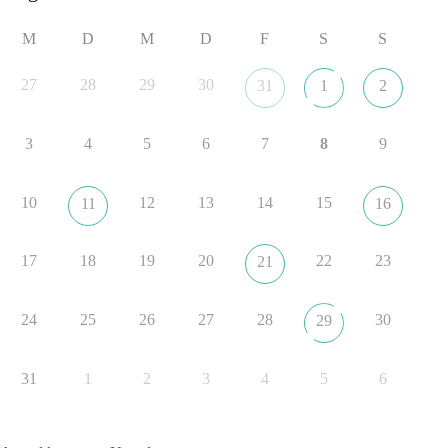
🟩🟩🟦🟦🟥🟥🟧🟧
M
D
M
D
F
S
S
dieBasis fordert als einzige Partei in Deutschland den Austritt
aus der NATO. Ein Gipfel, der mehr nach Rüstungsdeal als
27
28
29
30
31
1
2
nach Friedenspolitik klingt, wird niemals Sicherheit schaffen,
ob nun in Deutschland oder weltweit.
3
4
5
6
7
8
9
Quelle:
https://www.tagesschau.de/ausland/asien/nato-
erklaerung-ankara-100.html
10
12
13
14
15
11
16
#dieBasis
#NATO
#Gipfeltreffen
#Frieden
#Sicherheit
17
18
19
20
22
23
21
352
57
36
Auf Facebook ansehen
24
25
26
27
28
30
29
DieBasis
1 Tag zuvor
31
1
2
3
4
5
6
Grundrechte der Natur – ein Angriff auf das Grundgesetz?
Im Politischen Frühschoppen diskutieren die Teilnehmer das