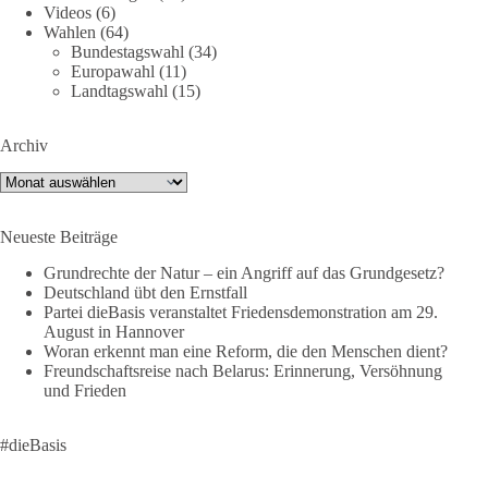
Videos
(6)
https://www.facebook.com/groups/diebasissachsenanhalt/
Wahlen
(64)
Instragram:
Bundestagswahl
(34)
https://www.instagram.com/die_basis_sachsen_anhalt/
Europawahl
(11)
Tiktok:
https://www.tiktok.com/@diebasis_sachsenanhalt
Landtagswahl
(15)
X:
https://x.com/DieBasisLSA
Youtube:
https://www.youtube.com/dieBasisSachsenAnhalt
Archiv
🟩🟩🟦🟦🟥🟥🟧🟧
Archiv
Like, teile und kommentiere unsere Beiträge, damit noch mehr
Neueste Beiträge
Menschen mitbekommen, wofür wir stehen und warum es sich
lohnt, dieBasis zu wählen.
Grundrechte der Natur – ein Angriff auf das Grundgesetz?
Deutschland übt den Ernstfall
Mehr Infos:
https://diebasis-st.de/wahlprogramm/
Partei dieBasis veranstaltet Friedensdemonstration am 29.
August in Hannover
#dieBasis
#Landtagswahl
#SachsenAnhalt
Woran erkennt man eine Reform, die den Menschen dient?
#DeineStimmezählt
#jetztunterstützen
Freundschaftsreise nach Belarus: Erinnerung, Versöhnung
und Frieden
58
6
14
Auf Facebook ansehen
#dieBasis