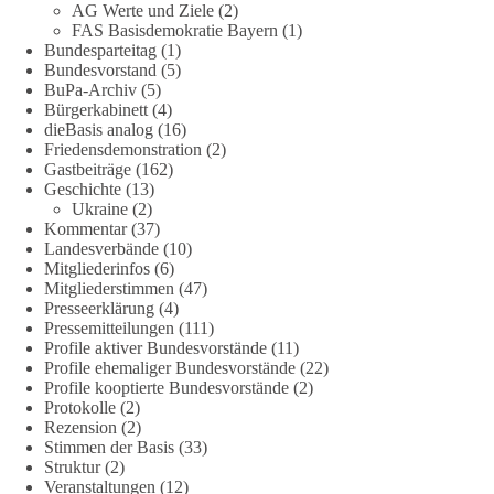
Es ging weniger um fertige Antworten als um eine Debatte
AG Werte und Ziele
(2)
FAS Basisdemokratie Bayern
(1)
darüber, wie Freiheit, Verantwortung, Naturschutz und
Bundesparteitag
(1)
Grundrechte in einer demokratischen Gesellschaft künftig
Bundesvorstand
(5)
miteinander in Einklang gebracht werden können.
BuPa-Archiv
(5)
Bürgerkabinett
(4)
#dieBasis
#natur
#grundrechte
#grundgesetz
#demokratie
dieBasis analog
(16)
Friedensdemonstration
(2)
Gastbeiträge
(162)
Geschichte
(13)
38
7
8
Ukraine
(2)
Auf Facebook ansehen
Kommentar
(37)
Landesverbände
(10)
DieBasis
Mitgliederinfos
(6)
1 Tag zuvor
Mitgliederstimmen
(47)
Presseerklärung
(4)
Jetzt dieBasis Sachsen-Anhalt unterstützen!
Pressemitteilungen
(111)
Profile aktiver Bundesvorstände
(11)
Profile ehemaliger Bundesvorstände
(22)
Die Landtagswahl 2026 in Sachsen-Anhalt findet am 6.
Profile kooptierte Bundesvorstände
(2)
September statt. Die Inhalte stehen – jetzt müssen sie gesehen,
Protokolle
(2)
geteilt und diskutiert werden.
Rezension
(2)
Stimmen der Basis
(33)
Folge unseren Kanälen:
Struktur
(2)
Veranstaltungen
(12)
Facebook: