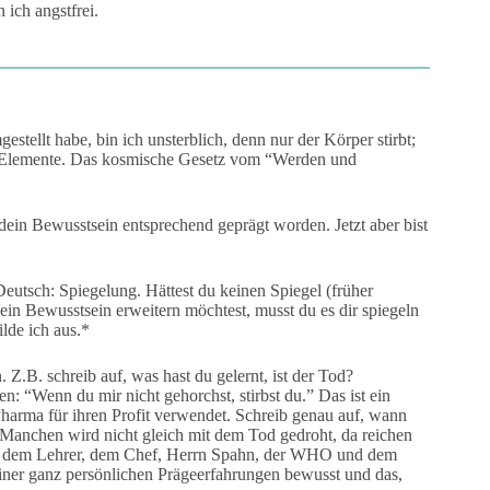
 ich angstfrei.
stellt habe, bin ich unsterblich, denn nur der Körper stirbt;
hen Elemente. Das kosmische Gesetz vom “Werden und
dein Bewusstsein entsprechend geprägt worden. Jetzt aber bist
Deutsch: Spiegelung. Hättest du keinen Spiegel (früher
in Bewusstsein erweitern möchtest, musst du es dir spiegeln
ilde ich aus.*
 Z.B. schreib auf, was hast du gelernt, ist der Tod?
n: “Wenn du mir nicht gehorchst, stirbst du.” Das ist ein
Pharma für ihren Profit verwendet. Schreib genau auf, wann
 Manchen wird nicht gleich mit dem Tod gedroht, da reichen
a, dem Lehrer, dem Chef, Herrn Spahn, der WHO und dem
iner ganz persönlichen Prägeerfahrungen bewusst und das,