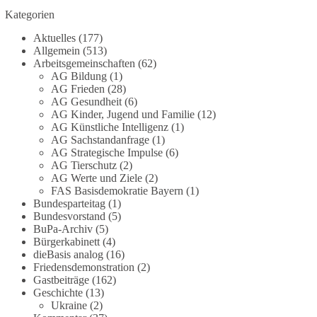
Grundgesetz?
Kategorien
Im Politischen Frühschoppen diskutieren die
Aktuelles
(177)
Teilnehmer das Verhältnis von Mensch, Natur und
Allgemein
(513)
Grundgesetz.
Arbeitsgemeinschaften
(62)
AG Bildung
(1)
AG Frieden
(28)
Beitrag der AG Strategische Impulse
AG Gesundheit
(6)
AG Kinder, Jugend und Familie
(12)
Kann die Natur Träger eigener Grundrechte sein?
AG Künstliche Intelligenz
(1)
Oder würde eine solche Entwicklung das
AG Sachstandanfrage
(1)
Fundament unseres Grundgesetzes sprengen? Mit
AG Strategische Impulse
(6)
AG Tierschutz
(2)
dieser grundsätzlichen Frage beschäftigte sich die
AG Werte und Ziele
(2)
Teilnehmer des Politischen Frühschoppens der
FAS Basisdemokratie Bayern
(1)
AG Strategische Impulse am 19. Juli 2026.
Bundesparteitag
(1)
Referent Frank Bothmann stellte die These auf,
Bundesvorstand
(5)
dass die derzeit in Teilen der Umweltbewegung
BuPa-Archiv
(5)
diskutierten „Grundrechte der Natur“ weit über
Bürgerkabinett
(4)
dieBasis analog
(16)
klassischen Naturschutz hinausreichen und
Friedensdemonstration
(2)
grundlegende Fragen zum Menschenbild, zum
Gastbeiträge
(162)
Rechtsstaat und zur Demokratie aufwerfen. [...]
Geschichte
(13)
Ukraine
(2)
👉 Hier weiterlesen:
https://diebasis-