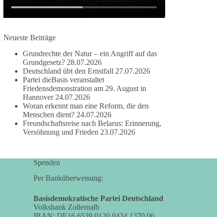
damit noch mehr Menschen mitbekommen, wofür
wir stehen und warum es sich lohnt, dieBasis zu
wählen.
Neueste Beiträge
Mehr Infos:
https://diebasis-st.de/wahlprogramm/
Grundrechte der Natur – ein Angriff auf das
#dieBasis
#Landtagswahl
#SachsenAnhalt
Grundgesetz?
28.07.2026
#DeineStimmezählt
#jetztunterstützen
Deutschland übt den Ernstfall
27.07.2026
Partei dieBasis veranstaltet
Friedensdemonstration am 29. August in
Hannover
24.07.2026
58
6
14
Woran erkennt man eine Reform, die den
Auf Facebook ansehen
Menschen dient?
24.07.2026
Freundschaftsreise nach Belarus: Erinnerung,
DieBasis
Versöhnung und Frieden
23.07.2026
2 Tage(n) zuvor
🔎 Über 100-mal keine Antwort.
Spenden
Anthony Fauci, Immunologe und Berater des
Per Banküberweisung:
ehemaligen US-Präsidenten, hat bei einer
Anhörung des US-Senats auf mehr als 100
Basisdemokratische Partei Deutschland
Volksbank Zollernalb
Fragen die Aussage verweigert. Die juristische
IBAN: DE16 6539 0120 0434 1370 06