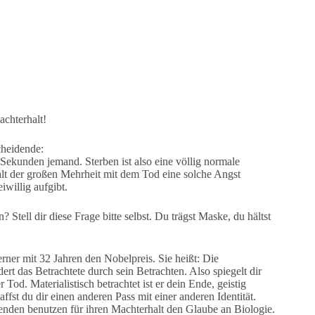
achterhalt!
cheidende:
30 Sekunden jemand. Sterben ist also eine völlig normale
lt der großen Mehrheit mit dem Tod eine solche Angst
iwillig aufgibt.
Stell dir diese Frage bitte selbst. Du trägst Maske, du hältst
erner mit 32 Jahren den Nobelpreis. Sie heißt: Die
rt das Betrachtete durch sein Betrachten. Also spiegelt dir
 Tod. Materialistisch betrachtet ist er dein Ende, geistig
ffst du dir einen anderen Pass mit einer anderen Identität.
henden benutzen für ihren Machterhalt den Glaube an Biologie.