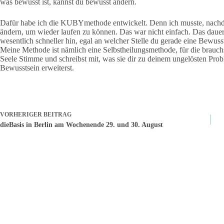
was bewusst ist, kannst du bewusst ändern.
Dafür habe ich die KUBYmethode entwickelt. Denn ich musste, nachde
ändern, um wieder laufen zu können. Das war nicht einfach. Das dauerte
wesentlich schneller hin, egal an welcher Stelle du gerade eine Bewuss
Meine Methode ist nämlich eine Selbstheilungsmethode, für die brauchs
Seele Stimme und schreibst mit, was sie dir zu deinem ungelösten Probl
Bewusstsein erweiterst.
VORHERIGER
BEITRAG
dieBasis in Berlin am Wochenende 29. und 30. August