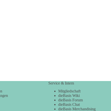
Service & Intern
en
Mitgliedschaft
ungen
dieBasis Wiki
dieBasis Forum
dieBasis Chat
dieBasis Merchandising