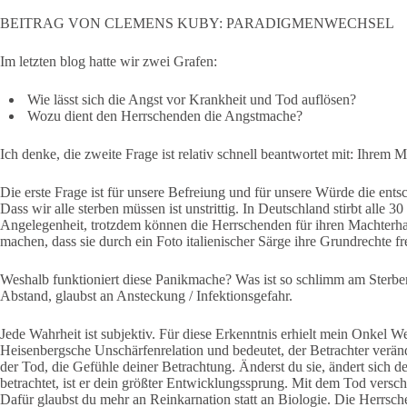
BEITRAG VON CLEMENS KUBY: PARADIGMENWECHSEL
Im letzten blog hatte wir zwei Grafen:
Wie lässt sich die Angst vor Krankheit und Tod auflösen?
Wozu dient den Herrschenden die Angstmache?
Ich denke, die zweite Frage ist relativ schnell beantwortet mit: Ihrem M
Die erste Frage ist für unsere Befreiung und für unsere Würde die ents
Dass wir alle sterben müssen ist unstrittig. In Deutschland stirbt alle 
Angelegenheit, trotzdem können die Herrschenden für ihren Machterha
machen, dass sie durch ein Foto italienischer Särge ihre Grundrechte fre
Weshalb funktioniert diese Panikmache? Was ist so schlimm am Sterben? 
Abstand, glaubst an Ansteckung / Infektionsgefahr.
Jede Wahrheit ist subjektiv. Für diese Erkenntnis erhielt mein Onkel W
Heisenbergsche Unschärfenrelation und bedeutet, der Betrachter verände
der Tod, die Gefühle deiner Betrachtung. Änderst du sie, ändert sich der
betrachtet, ist er dein größter Entwicklungssprung. Mit dem Tod verscha
Dafür glaubst du mehr an Reinkarnation statt an Biologie. Die Herrsc