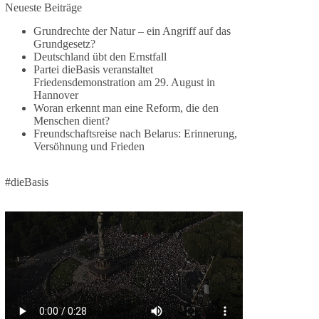
Jetzt dieBasis Sachsen-Anhalt unterstützen!
Neueste Beiträge
Grundrechte der Natur – ein Angriff auf das
Die Landtagswahl 2026 in Sachsen-Anhalt findet
Grundgesetz?
am 6. September statt. Die Inhalte stehen – jetzt
Deutschland übt den Ernstfall
müssen sie gesehen, geteilt und diskutiert werden.
Partei dieBasis veranstaltet
Friedensdemonstration am 29. August in
Folge unseren Kanälen:
Hannover
Facebook:
Woran erkennt man eine Reform, die den
Menschen dient?
https://www.facebook.com/groups/diebasissachse
Freundschaftsreise nach Belarus: Erinnerung,
nanhalt/
Versöhnung und Frieden
Instragram:
https://www.instagram.com/die_basis_sachsen_an
halt/
#dieBasis
Tiktok:
https://www.tiktok.com/@diebasis_sachsenanhalt
X:
https://x.com/DieBasisLSA
Youtube:
https://www.youtube.com/dieBasisSachsenAnhalt
🟩🟩🟦🟦🟥🟥🟧🟧
Like, teile und kommentiere unsere Beiträge,