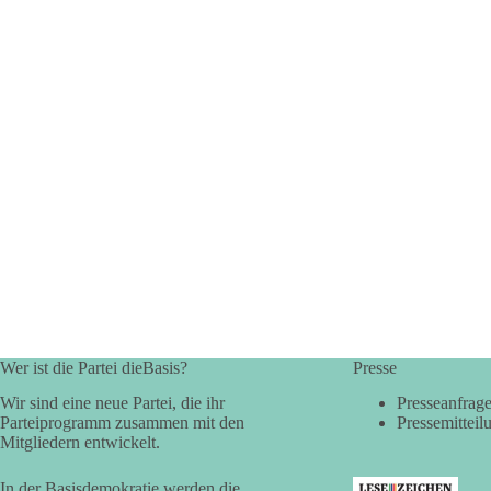
Wer ist die Partei dieBasis?
Presse
Wir sind eine neue Partei, die ihr
Presseanfrag
Parteiprogramm zusammen mit den
Pressemitteil
Mitgliedern entwickelt.
In der Basisdemokratie werden die