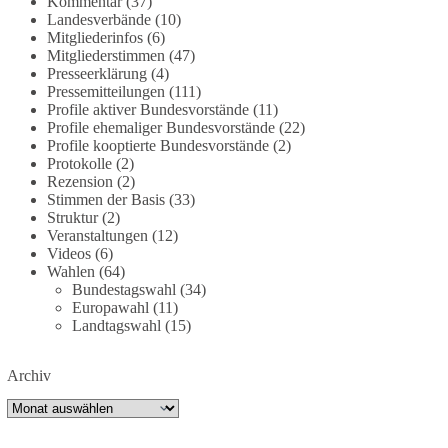
Kommentar
(37)
partei.de/2026/07/grundrechte-der-natur-ein-
Landesverbände
(10)
Mitgliederinfos
(6)
angriff-auf-das-grundgesetz/
Mitgliederstimmen
(47)
Presseerklärung
(4)
🟩🟩🟦🟦🟥🟥🟧🟧
Pressemitteilungen
(111)
Profile aktiver Bundesvorstände
(11)
Es ging weniger um fertige Antworten als um eine
Profile ehemaliger Bundesvorstände
(22)
Debatte darüber, wie Freiheit, Verantwortung,
Profile kooptierte Bundesvorstände
(2)
Protokolle
(2)
Naturschutz und Grundrechte in einer
Rezension
(2)
demokratischen Gesellschaft künftig miteinander
Stimmen der Basis
(33)
in Einklang gebracht werden können.
Struktur
(2)
Veranstaltungen
(12)
#dieBasis
#natur
#grundrechte
#grundgesetz
Videos
(6)
#demokratie
Wahlen
(64)
Bundestagswahl
(34)
Europawahl
(11)
Landtagswahl
(15)
38
7
8
Auf Facebook ansehen
Archiv
DieBasis
Archiv
1 Tag zuvor