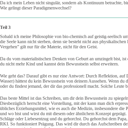
Da ich mein Leben nicht singulär, sondern als Kontinuum betrachte, bin
Wie gelingt dieser Paradigmenwechsel?
Teil 3
Sobald ich meine Philosophie von bio-chemisch auf geistig-seelisch umge
die Seele kann nicht sterben, denn sie besteht nicht aus physikalisc
Vergehen” gilt nur für die Materie, nicht für den Geist.
Da du vom materialistischen Denken von Geburt an umzingelt bist, ist 
du nicht mehr Kind und kannst dein Bewusstsein selbst erweitern.
Wie geht das? Darauf gibt es nur eine Antwort: Durch Reflektion, auf 
Wasser) hättest du kein Bewusstsein von deinem Aussehen. Wenn du de
oder du findest jemand, der dir das professionell macht. Solche Leute b
Das beste Mittel ist das
Schreiben, um dir dein Bewusstsein zu spiegeln.
Diesbezüglich herrscht eine Vorstellung, mit der kann man dich erpresse
übliches Erziehungsmittel, wie es auch die Medizin, insbesondere die 
und wo bist und wirst du mit diesem oder ähnlichem Konzept geprägt.
Schläge oder Liebesentzug und du gehorchst. Du gehorchst dem Pap
RKI. So funktioniert Prägung. Das wird dir durch das Aufschreiben de