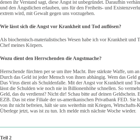
denen ihr Verstand sagt, diese Angst ist unbegründet. Daraufhin verhän
und den Ängstlichen erlauben, uns für den Freiheits- und Existenzverl
extrem wird, mit Gewalt gegen uns vorzugehen.
Wie lässt sich die Angst vor Krankheit und Tod auflösen?
Als biochemisch-materialistisches Wesen habe ich vor Krankheit und To
Chef meines Körpers.
Wozu dient den Herrschenden die Angstmache?
Herrschende fürchten per se um ihre Macht. Ihre stärkste Waffe, um an d
Durch das Geld ist jeder Mensch von ihnen abhängig. Wem das Geld geh
Das Virus dient als Schuldenfalle. Mit der Angst vor Krankheit und Tod
lässt die Schulden wie noch nie in Billionenhöhe schnellen. So verme
Geld, das du verdienst? Nicht dir! Schau bitte auf deinen Geldschein. Es
EZB. Das ist eine Filiale der us-amerikanischen Privatbank FED. Sie h
von ihr nicht befreien, hält sie uns weiterhin mit Kriegen, Wirtschaft
Überlege jetzt, was ist zu tun. Ich melde mich nächste Woche wieder.
Teil 2