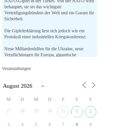
NATO-Gipfel in der Türkei. Von der NATO wird
behauptet, sie sei das wichtigste
Verteidigungsbündnis der Welt und ein Garant für
Sicherheit.
Die Gipfelerklärung liest sich jedoch wie ein
Protokoll einer industriellen Kriegskonferenz:
Neue Milliardenhilfen für die Ukraine, neue
Verpflichtungen für Europa, gigantische
Rüstungsdeals, Ausbau der
Verteidigungsindustrie, Modernisierung der
Veranstaltungen
Streitkräfte, ein klares Bekenntnis zur
militärischen Abschreckung und dazu die
Forderung, der Iran dürfe keine Kernwaffe
besitzen.
M
D
M
D
F
S
S
Und wo war der Austausch über eine
friedensorientierte Politik?
27
28
29
30
31
1
2
🟩🟩🟦🟦🟥🟥🟧🟧
3
4
5
6
7
8
9