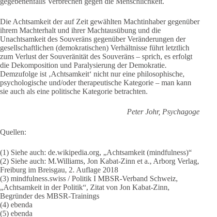
gegebenenfalls Verbrechen gegen die Menschlichkeit.
Die Achtsamkeit der auf Zeit gewählten Machtinhaber gegenüber
ihrem Machterhalt und ihrer Machtausübung und die
Unachtsamkeit des Souveräns gegenüber Veränderungen der
gesellschaftlichen (demokratischen) Verhältnisse führt letztlich
zum Verlust der Souveränität des Souveräns – sprich, es erfolgt
die Dekomposition und Paralysierung der Demokratie.
Demzufolge ist ‚Achtsamkeit‘ nicht nur eine philosophische,
psychologische und/oder therapeutische Kategorie – man kann
sie auch als eine politische Kategorie betrachten.
Peter Johr, Psychagoge
Quellen:
(1) Siehe auch: de.wikipedia.org, „Achtsamkeit (mindfulness)“
(2) Siehe auch: M.Williams, Jon Kabat-Zinn et a., Arborg Verlag,
Freiburg im Breisgau, 2. Auflage 2018
(3) mindfulness.swiss / Politik I MBSR-Verband Schweiz,
„Achtsamkeit in der Politik“, Zitat von Jon Kabat-Zinn,
Begründer des MBSR-Trainings
(4) ebenda
(5) ebenda