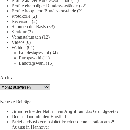
Profile aktiver Bundesvorstände
(11)
Friedensfähig statt kriegstüchtig
Profile ehemaliger Bundesvorstände
(22)
Profile kooptierte Bundesvorstände
(2)
Protokolle
(2)
Wir stehen für
Rezension
(2)
Stimmen der Basis
(33)
⚠️ Sofortigen Stopp aller Waffenlieferungen ins Ausland,
Struktur
(2)
zumindest in Kriegsgebiete
Veranstaltungen
(12)
⚠️ Beteiligung an humanitärer Hilfe für alle Kriegsopfer
Videos
(6)
Wahlen
(64)
⚠️ Aufruf zum sofortigen Waffenstillstand bzw. zu
Bundestagswahl
(34)
Friedensverhandlungen
Europawahl
(11)
⚠️ Einhaltung von Völkerrecht und UN-Charta
Landtagswahl
(15)
Mit dabei sind (Stand 9.7.26):
Archiv
✅ Florian Pfaff, Mayor a.D. (Sprecher dieBasis AG Frieden)
Archiv
✅ Anton Körner (ehem. Kandidat EU-Wahl)
✅ Michael Aggiliedis (AG Frieden der Partei dieBasis)
Neueste Beiträge
✅ Chris Barth (Klartext Rheinmain)
✅ Guy Dawson (Sänger)
Grundrechte der Natur – ein Angriff auf das Grundgesetz?
✅ Nina Maleika (Sängerin, Moderatorin)
Deutschland übt den Ernstfall
✅ Daniel Langhans, Menschenrechtsaktivist
Partei dieBasis veranstaltet Friedensdemonstration am 29.
August in Hannover
✅ Bundesvorstandsmitglieder der Partei dieBasis, u.v.m.