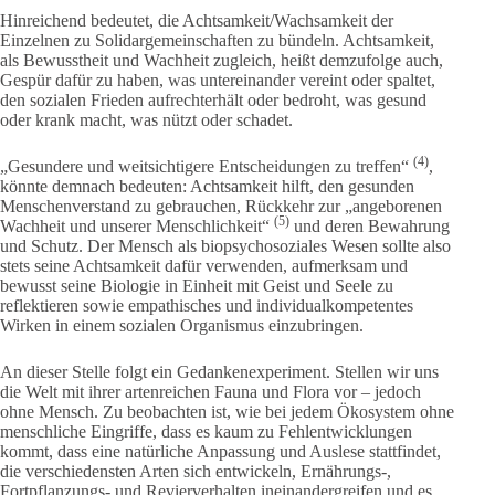
Hinreichend bedeutet, die Achtsamkeit/Wachsamkeit der
Einzelnen zu Solidargemeinschaften zu bündeln. Achtsamkeit,
als Bewusstheit und Wachheit zugleich, heißt demzufolge auch,
Gespür dafür zu haben, was untereinander vereint oder spaltet,
den sozialen Frieden aufrechterhält oder bedroht, was gesund
oder krank macht, was nützt oder schadet.
(4)
„Gesundere und weitsichtigere Entscheidungen zu treffen“
,
könnte demnach bedeuten: Achtsamkeit hilft, den gesunden
Menschenverstand zu gebrauchen, Rückkehr zur „angeborenen
(5)
Wachheit und unserer Menschlichkeit“
und deren Bewahrung
und Schutz. Der Mensch als biopsychosoziales Wesen sollte also
stets seine Achtsamkeit dafür verwenden, aufmerksam und
bewusst seine Biologie in Einheit mit Geist und Seele zu
reflektieren sowie empathisches und individualkompetentes
Wirken in einem sozialen Organismus einzubringen.
An dieser Stelle folgt ein Gedankenexperiment. Stellen wir uns
die Welt mit ihrer artenreichen Fauna und Flora vor – jedoch
ohne Mensch. Zu beobachten ist, wie bei jedem Ökosystem ohne
menschliche Eingriffe, dass es kaum zu Fehlentwicklungen
kommt, dass eine natürliche Anpassung und Auslese stattfindet,
die verschiedensten Arten sich entwickeln, Ernährungs-,
Fortpflanzungs- und Revierverhalten ineinandergreifen und es