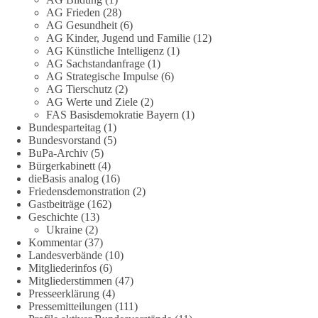
AG Frieden
(28)
AG Gesundheit
(6)
AG Kinder, Jugend und Familie
(12)
133
9
21
Auf Facebook ansehen
AG Künstliche Intelligenz
(1)
AG Sachstandanfrage
(1)
AG Strategische Impulse
(6)
DieBasis
AG Tierschutz
(2)
1 Tag zuvor
AG Werte und Ziele
(2)
FAS Basisdemokratie Bayern
(1)
🕊 dieBasis Friedensdemo inklusive Umzug
Bundesparteitag
(1)
Bundesvorstand
(5)
Lasst uns gemeinsam die Kriege in der Ukraine und in Gaza
BuPa-Archiv
(5)
Bürgerkabinett
(4)
stoppen!
dieBasis analog
(16)
Friedensdemonstration
(2)
📅 Wann: Samstag, 29.08.2026, ab 14 Uhr
Gastbeiträge
(162)
📍 Wo: Hannover, Opernplatz
Geschichte
(13)
ℹ️ Versammlung von dieBasis
Ukraine
(2)
Kommentar
(37)
Landesverbände
(10)
🪧 Mehr Infos und warum auch du dich beteiligen solltest:
Mitgliederinfos
(6)
👉
http://dieBasis.de/friedensdemo
Mitgliederstimmen
(47)
Presseerklärung
(4)
🟩🟩🟦🟦🟥🟥🟧🟧
Pressemitteilungen
(111)