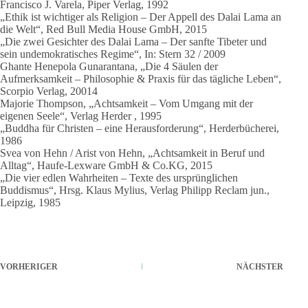
Francisco J. Varela, Piper Verlag, 1992
„Ethik ist wichtiger als Religion – Der Appell des Dalai Lama an
die Welt“, Red Bull Media House GmbH, 2015
„Die zwei Gesichter des Dalai Lama – Der sanfte Tibeter und
sein undemokratisches Regime“, In: Stern 32 / 2009
Ghante Henepola Gunarantana, „Die 4 Säulen der
Aufmerksamkeit – Philosophie & Praxis für das tägliche Leben“,
Scorpio Verlag, 20014
Majorie Thompson, „Achtsamkeit – Vom Umgang mit der
eigenen Seele“, Verlag Herder , 1995
„Buddha für Christen – eine Herausforderung“, Herderbücherei,
1986
Svea von Hehn / Arist von Hehn, „Achtsamkeit in Beruf und
Alltag“, Haufe-Lexware GmbH & Co.KG, 2015
„Die vier edlen Wahrheiten – Texte des ursprünglichen
Buddismus“, Hrsg. Klaus Mylius, Verlag Philipp Reclam jun.,
Leipzig, 1985
VORHERIGER
NÄCHSTER