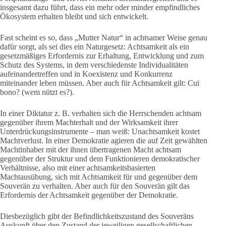
insgesamt dazu führt, dass ein mehr oder minder empfindliches
Ökosystem erhalten bleibt und sich entwickelt.
Fast scheint es so, dass „Mutter Natur“ in achtsamer Weise genau
dafür sorgt, als sei dies ein Naturgesetz: Achtsamkeit als ein
gesetzmäßiges Erfordernis zur Erhaltung, Entwicklung und zum
Schutz des Systems, in dem verschiedenste Individualitäten
aufeinandertreffen und in Koexistenz und Konkurrenz
miteinander leben müssen. Aber auch für Achtsamkeit gilt: Cui
bono? (wem nützt es?).
In einer Diktatur z. B. verhalten sich die Herrschenden achtsam
gegenüber ihrem Machterhalt und der Wirksamkeit ihrer
Unterdrückungsinstrumente – man weiß: Unachtsamkeit kostet
Machtverlust. In einer Demokratie agieren die auf Zeit gewählten
Machtinhaber mit der ihnen übertragenen Macht achtsam
gegenüber der Struktur und dem Funktionieren demokratischer
Verhältnisse, also mit einer achtsamkeitsbasierten
Machtausübung, sich mit Achtsamkeit für und gegenüber dem
Souverän zu verhalten. Aber auch für den Souverän gilt das
Erfordernis der Achtsamkeit gegenüber der Demokratie.
Diesbezüglich gibt der Befindlichkeitszustand des Souveräns
Auskunft über den Zustand der jeweiligen gesellschaftlichen