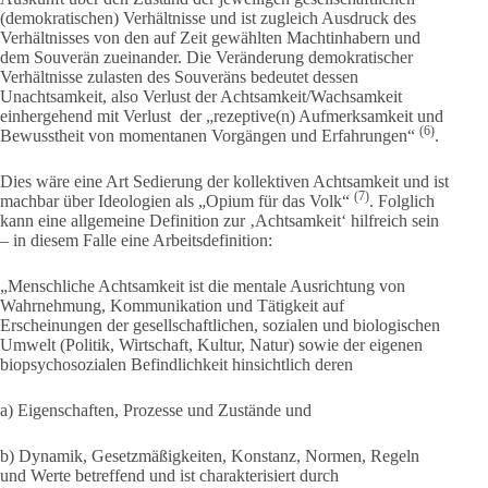
(demokratischen) Verhältnisse und ist zugleich Ausdruck des
Verhältnisses von den auf Zeit gewählten Machtinhabern und
dem Souverän zueinander. Die Veränderung demokratischer
Verhältnisse zulasten des Souveräns bedeutet dessen
Unachtsamkeit, also Verlust der Achtsamkeit/Wachsamkeit
einhergehend mit Verlust der „rezeptive(n) Aufmerksamkeit und
(6)
Bewusstheit von momentanen Vorgängen und Erfahrungen“
.
Dies wäre eine Art Sedierung der kollektiven Achtsamkeit und ist
(7)
machbar über Ideologien als „Opium für das Volk“
. Folglich
kann eine allgemeine Definition zur ‚Achtsamkeit‘ hilfreich sein
– in diesem Falle eine Arbeitsdefinition:
„Menschliche Achtsamkeit ist die mentale Ausrichtung von
Wahrnehmung, Kommunikation und Tätigkeit auf
Erscheinungen der gesellschaftlichen, sozialen und biologischen
Umwelt (Politik, Wirtschaft, Kultur, Natur) sowie der eigenen
biopsychosozialen Befindlichkeit hinsichtlich deren
a) Eigenschaften, Prozesse und Zustände und
b) Dynamik, Gesetzmäßigkeiten, Konstanz, Normen, Regeln
und Werte betreffend und ist charakterisiert durch