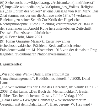
(6) Siehe auch: de.wikipedia.org, „Achtsamkeit (mindfulness)“
(7) https://de.wikipedia.org/wiki/Opium_des_Volkes, Religion
als „das Opium des Volkes“ ist eine Aussage von Karl Marx. Das
Zitat stammt aus der um die Jahreswende 1843/44 verfassten
Einleitung zu seiner Schrift Zur Kritik der Hegelschen
Rechtsphilosophie. Diese Einleitung veröffentlichte er 1844 in
der zusammen mit Arnold Ruge herausgegebenen Zeitschrift
Deutsch-Französische Jahrbücher.
(8) © Peter Johr, März 2021
(9) Tomas Garrigue Masaryk, Erster gewählter
tschechoslovakischer Präsident, Rede anlässlich seiner
Präsidentenwahl am 14. November 1918 von der damals in Prag
tagenden revolutionären Nationalversammlung.
Ergänzendes:
„Wir sind eine Welt – Dalai Lama ermutigt zu
Umweltmanagement.“, Buddhismus aktuell, 4 / 2009, Dalai
Lama
„Die Wut kommt aus der Tiefe des Herzens“, In: Vanity Fair 13 /
2008, Dalai Lama, „Das Buch der Menschlichkeit“, Bastei
Lübbes Taschenbücherund Gustav Lübbe Verlag, 1999
„Dalai Lama – Gewagte Denkwege – Wissenschaftler im
Gespräch mit dem Dalai Lama“, Hrsg. Jeremy W. Hayward /