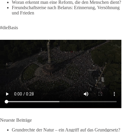
Woran erkennt man eine Reform, die den Menschen dient?
Freundschaftsreise nach Belarus: Erinnerung, Versöhnung
und ein dieBasis-Fahnenmeer.
und Frieden
Alle Mitglieder und Friedensfreunde sind aufgerufen, nach
#dieBasis
Hannover zu kommen.
#dieBasis
#friedensdemo
#hannover
266
23
44
Auf Facebook ansehen
DieBasis
1 Tag zuvor
27
1
Auf Facebook ansehen
DieBasis
2 Tage(n) zuvor
Neueste Beiträge
Jetzt abstimmen: Welche Rolle soll Deutschland in Sachen
Grundrechte der Natur – ein Angriff auf das Grundgesetz?