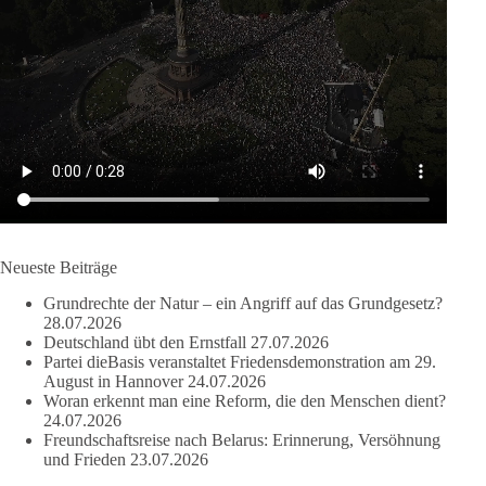
🔎 Über 100-mal keine Antwort.
Anthony Fauci, Immunologe und Berater des ehemaligen US-
Präsidenten, hat bei einer Anhörung des US-Senats auf mehr
als 100 Fragen die Aussage verweigert. Die juristische
Bewertung werden Gerichte und Ermittlungen klären – auch
auf Basis seines Tagebuches. Doch unabhängig davon zeigt
der Vorgang eines deutlich:
Die Corona-Zeit ist noch lange nicht aufgearbeitet.
Neueste Beiträge
Auch in Deutschland warten viele Menschen bis heute auf
Grundrechte der Natur – ein Angriff auf das Grundgesetz?
Antworten:
28.07.2026
Deutschland übt den Ernstfall
27.07.2026
❓ Wie wurden politische Entscheidungen getroffen?
Partei dieBasis veranstaltet Friedensdemonstration am 29.
August in Hannover
24.07.2026
❓ Welche Maßnahmen waren notwendig und welche nicht?
Woran erkennt man eine Reform, die den Menschen dient?
❓Und wer übernimmt die Verantwortung für die massiven
24.07.2026
Folgen für Kinder, Familien, Unternehmen und das Vertrauen
Freundschaftsreise nach Belarus: Erinnerung, Versöhnung
in unseren Rechtsstaat?
und Frieden
23.07.2026