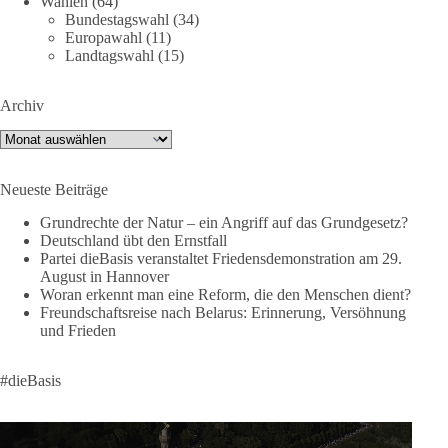
Wahlen
(64)
Instragram:
Bundestagswahl
(34)
https://www.instagram.com/die_basis_sachsen_anhalt/
Europawahl
(11)
Tiktok:
https://www.tiktok.com/@diebasis_sachsenanhalt
Landtagswahl
(15)
X:
https://x.com/DieBasisLSA
Youtube:
https://www.youtube.com/dieBasisSachsenAnhalt
Archiv
🟩🟩🟦🟦🟥🟥🟧🟧
Archiv
Like, teile und kommentiere unsere Beiträge, damit noch mehr
Neueste Beiträge
Menschen mitbekommen, wofür wir stehen und warum es sich
lohnt, dieBasis zu wählen.
Grundrechte der Natur – ein Angriff auf das Grundgesetz?
Deutschland übt den Ernstfall
Mehr Infos:
https://diebasis-st.de/wahlprogramm/
Partei dieBasis veranstaltet Friedensdemonstration am 29.
August in Hannover
#dieBasis
#Landtagswahl
#SachsenAnhalt
Woran erkennt man eine Reform, die den Menschen dient?
#DeineStimmezählt
#jetztunterstützen
Freundschaftsreise nach Belarus: Erinnerung, Versöhnung
und Frieden
58
6
14
Auf Facebook ansehen
#dieBasis
DieBasis
1 Tag zuvor