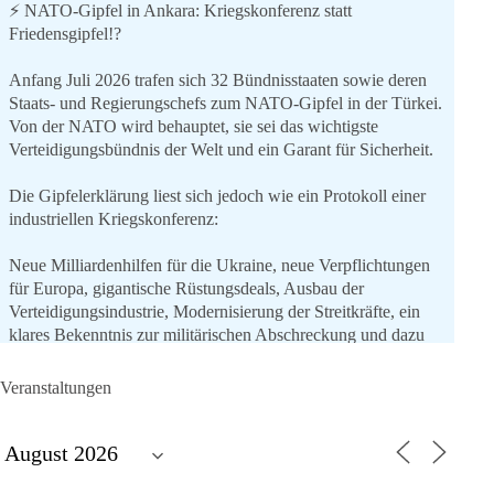
⚡️ NATO-Gipfel in Ankara: Kriegskonferenz statt
Friedensgipfel!?
Anfang Juli 2026 trafen sich 32 Bündnisstaaten sowie deren
Staats- und Regierungschefs zum NATO-Gipfel in der Türkei.
Von der NATO wird behauptet, sie sei das wichtigste
Verteidigungsbündnis der Welt und ein Garant für Sicherheit.
Die Gipfelerklärung liest sich jedoch wie ein Protokoll einer
industriellen Kriegskonferenz:
Neue Milliardenhilfen für die Ukraine, neue Verpflichtungen
für Europa, gigantische Rüstungsdeals, Ausbau der
Verteidigungsindustrie, Modernisierung der Streitkräfte, ein
klares Bekenntnis zur militärischen Abschreckung und dazu
die Forderung, der Iran dürfe keine Kernwaffe besitzen.
Veranstaltungen
Und wo war der Austausch über eine friedensorientierte
Politik?
🟩🟩🟦🟦🟥🟥🟧🟧