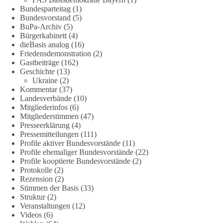
darüber, wie Freiheit, Verantwortung, Naturschutz und
Bundesparteitag
(1)
Grundrechte in einer demokratischen Gesellschaft künftig
Bundesvorstand
(5)
miteinander in Einklang gebracht werden können.
BuPa-Archiv
(5)
Bürgerkabinett
(4)
#dieBasis
#natur
#grundrechte
#grundgesetz
#demokratie
dieBasis analog
(16)
Friedensdemonstration
(2)
Gastbeiträge
(162)
Geschichte
(13)
38
7
8
Ukraine
(2)
Auf Facebook ansehen
Kommentar
(37)
Landesverbände
(10)
DieBasis
Mitgliederinfos
(6)
1 Tag zuvor
Mitgliederstimmen
(47)
Presseerklärung
(4)
Jetzt dieBasis Sachsen-Anhalt unterstützen!
Pressemitteilungen
(111)
Profile aktiver Bundesvorstände
(11)
Profile ehemaliger Bundesvorstände
(22)
Die Landtagswahl 2026 in Sachsen-Anhalt findet am 6.
Profile kooptierte Bundesvorstände
(2)
September statt. Die Inhalte stehen – jetzt müssen sie gesehen,
Protokolle
(2)
geteilt und diskutiert werden.
Rezension
(2)
Stimmen der Basis
(33)
Folge unseren Kanälen:
Struktur
(2)
Veranstaltungen
(12)
Facebook:
Videos
(6)
https://www.facebook.com/groups/diebasissachsenanhalt/