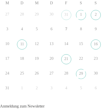
M
D
M
D
F
S
S
dieBasis fordert als einzige Partei in Deutschland den Austritt
aus der NATO. Ein Gipfel, der mehr nach Rüstungsdeal als
27
28
29
30
31
1
2
nach Friedenspolitik klingt, wird niemals Sicherheit schaffen,
ob nun in Deutschland oder weltweit.
3
4
5
6
7
8
9
Quelle:
https://www.tagesschau.de/ausland/asien/nato-
erklaerung-ankara-100.html
10
12
13
14
15
11
16
#dieBasis
#NATO
#Gipfeltreffen
#Frieden
#Sicherheit
17
18
19
20
22
23
21
352
57
36
Auf Facebook ansehen
24
25
26
27
28
30
29
DieBasis
1 Tag zuvor
31
1
2
3
4
5
6
Grundrechte der Natur – ein Angriff auf das Grundgesetz?
Im Politischen Frühschoppen diskutieren die Teilnehmer das
Anmeldung zum Newsletter
Verhältnis von Mensch, Natur und Grundgesetz.