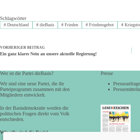
Schlagwörter
#
Deutschland
#
dieBasis
#
Frieden
#
Friedensgebot
#
Kriegstre
VORHERIGER
BEITRAG
Ein ganz klares Nein an unsere aktuelle Regierung!
Wer ist die Partei dieBasis?
Presse
Wir sind eine neue Partei, die ihr
Presseanfrag
Parteiprogramm zusammen mit den
Pressemitteil
Mitgliedern entwickelt.
In der Basisdemokratie werden die
politischen Fragen direkt vom Volk
entschieden.
Wir alle sind die Basis!
LESEZEICHEN