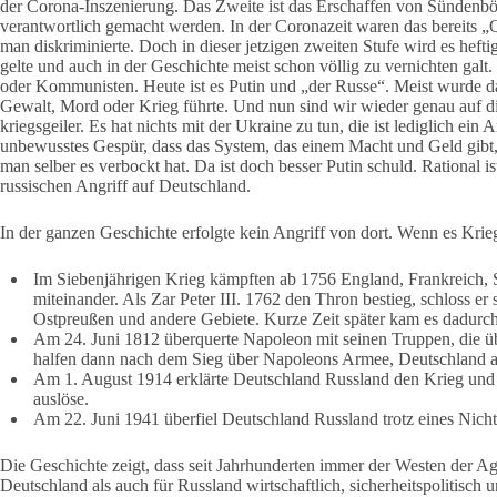
der Corona-Inszenierung. Das Zweite ist das Erschaffen von Sündenbö
verantwortlich gemacht werden. In der Coronazeit waren das bereits
man diskriminierte. Doch in dieser jetzigen zweiten Stufe wird es hefti
gelte und auch in der Geschichte meist schon völlig zu vernichten galt
oder Kommunisten. Heute ist es Putin und „der Russe“. Meist wurde da
Gewalt, Mord oder Krieg führte. Und nun sind wir wieder genau auf d
kriegsgeiler. Es hat nichts mit der Ukraine zu tun, die ist lediglich ein
unbewusstes Gespür, dass das System, das einem Macht und Geld gibt,
man selber es verbockt hat. Da ist doch besser Putin schuld. Rational i
russischen Angriff auf Deutschland.
In der ganzen Geschichte erfolgte kein Angriff von dort. Wenn es Kri
Im Siebenjährigen Krieg kämpften ab 1756 England, Frankreich,
miteinander. Als Zar Peter III. 1762 den Thron bestieg, schloss e
Ostpreußen und andere Gebiete. Kurze Zeit später kam es dadurc
Am 24. Juni 1812 überquerte Napoleon mit seinen Truppen, die 
halfen dann nach dem Sieg über Napoleons Armee, Deutschland a
Am 1. August 1914 erklärte Deutschland Russland den Krieg und b
auslöse.
Am 22. Juni 1941 überfiel Deutschland Russland trotz eines Nicht
Die Geschichte zeigt, dass seit Jahrhunderten immer der Westen der Ag
Deutschland als auch für Russland wirtschaftlich, sicherheitspolitisch