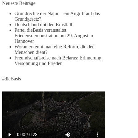
Neueste Beiträge
Die Ereignisse in Ceuta zeigen, wie schnell
Menschen zwischen geopolitische Interessen
Grundrechte der Natur – ein Angriff auf das
geraten können. Unabhängig davon, welche
Grundgesetz?
Deutschland übt den Ernstfall
politischen oder diplomatischen Ursachen diese
Partei dieBasis veranstaltet
Krise im Einzelnen hatte, eines wird deutlich:
Friedensdemonstration am 29. August in
Wenn Migration als Druckmittel eingesetzt oder
Hannover
von Schleusernetzwerken ausgenutzt werden
Woran erkennt man eine Reform, die den
kann, verlieren am Ende immer die Menschen.
Menschen dient?
Freundschaftsreise nach Belarus: Erinnerung,
Versöhnung und Frieden
🟩🟩🟦🟦🟥🟥🟧🟧
dieBasis meint:
#dieBasis
Wer Menschen für politische Interessen
instrumentalisiert, verliert den Menschen aus dem
Blick.
Europa braucht eine Migrationspolitik, die auf
drei Grundpfeilern beruht:
✅ Achtung der Menschenwürde