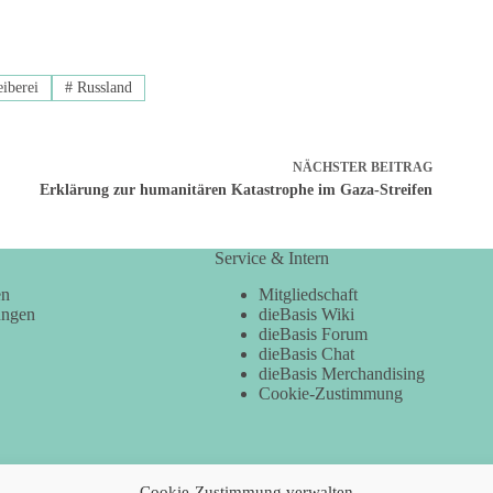
iberei
#
Russland
NÄCHSTER
BEITRAG
Erklärung zur humanitären Katastrophe im Gaza-Streifen
Service & Intern
en
Mitgliedschaft
ungen
dieBasis Wiki
dieBasis Forum
dieBasis Chat
dieBasis Merchandising
Cookie-Zustimmung
Cookie-Zustimmung verwalten