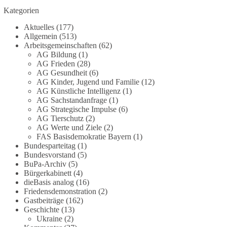
Vorhaben war bis zur Veröffentlichung von
Kategorien
Apollo kaum bekannt.
Aktuelles
(177)
Allgemein
(513)
🟩🟩🟦🟦🟥🟥🟧🟧
Arbeitsgemeinschaften
(62)
AG Bildung
(1)
Versorgungssicherheit ist keine Nebensache. Sie
AG Frieden
(28)
AG Gesundheit
(6)
ist Voraussetzung für Freiheit, Wirtschaft und den
AG Kinder, Jugend und Familie
(12)
Alltag der Menschen.
AG Künstliche Intelligenz
(1)
AG Sachstandanfrage
(1)
dieBasis steht für eine bezahlbare, sichere und
AG Strategische Impulse
(6)
unabhängige Energieversorgung.
AG Tierschutz
(2)
AG Werte und Ziele
(2)
FAS Basisdemokratie Bayern
(1)
Eine resiliente Gesellschaft erkennt man nicht
Bundesparteitag
(1)
daran, wie sie Strommangel verwaltet, sondern
Bundesvorstand
(5)
daran, wie sie ihn verhindert!
BuPa-Archiv
(5)
Bürgerkabinett
(4)
Quellen:
https://apollo-news.net/geheimplan-
dieBasis analog
(16)
energiekrise-bundesnetzagentur-bereitet-sich-auf-
Friedensdemonstration
(2)
Gastbeiträge
(162)
strommangel-ueber-mehrere-tage-bis-wochen-vor/
Geschichte
(13)
und
https://www.merkur.de/deutschland/der-
Ukraine
(2)
geheimplan-gegen-stromausfalle-der-