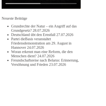
✅ Wahrung rechtsstaatlicher Verfahren
✅ Verantwortung statt Symbolpolitik
Krisen dürfen nicht verwaltet werden, sie müssen
Neueste Beiträge
verhindert werden. Das gelingt nur durch eine
Grundrechte der Natur – ein Angriff auf das
Politik, die Fluchtursachen bekämpft,
Grundgesetz?
28.07.2026
Schleuserkriminalität entschlossen entgegentritt
Deutschland übt den Ernstfall
27.07.2026
und Migration nicht zum Gegenstand
Partei dieBasis veranstaltet
geopolitischer Machtspiele werden lässt.
Friedensdemonstration am 29. August in
Hannover
24.07.2026
Woran erkennt man eine Reform, die den
Der Mensch darf niemals zum Spielball
Menschen dient?
24.07.2026
politischer Interessen werden.
Freundschaftsreise nach Belarus: Erinnerung,
Versöhnung und Frieden
23.07.2026
#dieBasis
#Migration
#Europa
#Menschenwürde
#Rechtsstaat
#Frieden
#Subsidiarität
41
15
5
Auf Facebook ansehen
DieBasis
2 Tage(n) zuvor