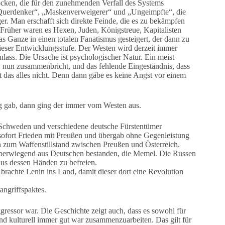
cken, die für den zunehmenden Verfall des Systems
 „Querdenker“, „Maskenverweigerer“ und „Ungeimpfte“, die
ger. Man erschafft sich direkte Feinde, die es zu bekämpfen
. Früher waren es Hexen, Juden, Königstreue, Kapitalisten
s Ganze in einen totalen Fanatismus gesteigert, der dann zu
ieser Entwicklungsstufe. Der Westen wird derzeit immer
 Anlass. Die Ursache ist psychologischer Natur. Ein meist
 nun zusammenbricht, und das fehlende Eingeständnis, dass
st das alles nicht. Denn dann gäbe es keine Angst vor einem
eg gab, dann ging der immer vom Westen aus.
 Schweden und verschiedene deutsche Fürstentümer
r sofort Frieden mit Preußen und übergab ohne Gegenleistung
h zum Waffenstillstand zwischen Preußen und Österreich.
überwiegend aus Deutschen bestanden, die Memel. Die Russen
us dessen Händen zu befreien.
rachte Lenin ins Land, damit dieser dort eine Revolution
angriffspaktes.
gressor war. Die Geschichte zeigt auch, dass es sowohl für
 und kulturell immer gut war zusammenzuarbeiten. Das gilt für