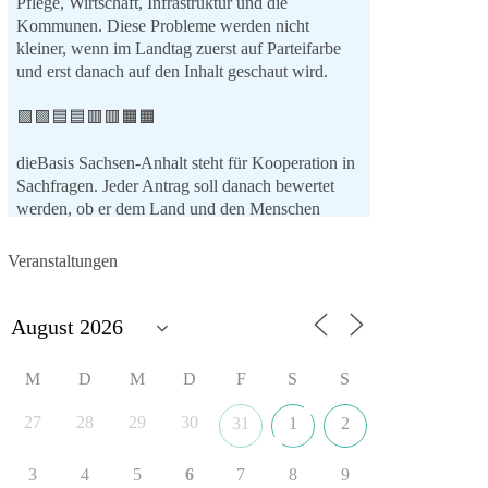
Pflege, Wirtschaft, Infrastruktur und die
Kommunen. Diese Probleme werden nicht
kleiner, wenn im Landtag zuerst auf Parteifarbe
und erst danach auf den Inhalt geschaut wird.
🟩🟩🟦🟦🟥🟥🟧🟧
dieBasis Sachsen-Anhalt steht für Kooperation in
Sachfragen. Jeder Antrag soll danach bewertet
werden, ob er dem Land und den Menschen
wirklich nützt.
Zustimmung, wenn ein Vorschlag sinnvoll ist.
Veranstaltungen
Ablehnung, wenn er Sachsen-Anhalt nicht
weiterbringt.
💬 Was ist dir wichtiger: der Absender eines
Antrags oder das Ergebnis für Sachsen-Anhalt?
M
D
M
D
F
S
S
#dieBasis
#sachsenanhalt
#ltw2026
27
28
29
30
31
1
2
#landtagswahl
3
4
5
6
7
8
9
👉 Folgen: