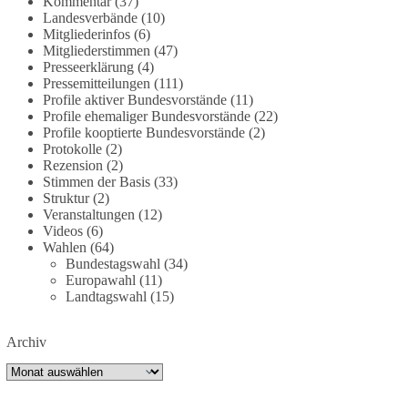
Kommentar
(37)
bundesnetzagentur-zr-94423201.html?
Landesverbände
(10)
utm_source=chatgpt.com
Mitgliederinfos
(6)
Mitgliederstimmen
(47)
Presseerklärung
(4)
🟩🟩🟦🟦🟥🟥🟧🟧
Pressemitteilungen
(111)
Profile aktiver Bundesvorstände
(11)
Wieder ein Beispiel dafür, warum wir 1 Milliarde
Profile ehemaliger Bundesvorstände
(22)
für freie Medien fordern sollten: 👉 Jetzt Petition
Profile kooptierte Bundesvorstände
(2)
unterzeichnen
Protokolle
(2)
Rezension
(2)
Stimmen der Basis
(33)
#dieBasis
#Energie
#Versorgungssicherheit
Struktur
(2)
#Infrastruktur
#Technologieoffen
#Resilienz
Veranstaltungen
(12)
Videos
(6)
Wahlen
(64)
Bundestagswahl
(34)
158
26
69
Auf Facebook ansehen
Europawahl
(11)
Landtagswahl
(15)
DieBasis
1 Tag zuvor
Archiv
🌍 Migration darf niemals zum politischen
Archiv
Druckmittel werden.