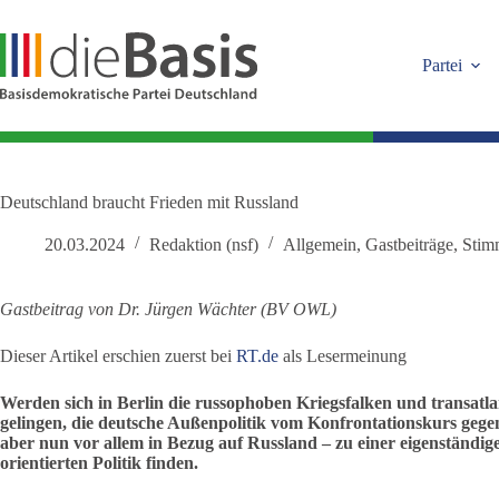
Zum
Inhalt
springen
Partei
Deutschland braucht Frieden mit Russland
20.03.2024
Redaktion (nsf)
Allgemein
,
Gastbeiträge
,
Stim
Gastbeitrag
von Dr. Jürgen Wächter (BV OWL)
Dieser Artikel erschien zuerst bei
RT.de
als Lesermeinung
Werden sich in Berlin die russophoben Kriegsfalken und transatl
gelingen, die deutsche Außenpolitik vom Konfrontationskurs geg
aber nun vor allem in Bezug auf Russland – zu einer eigenständi
orientierten Politik finden.