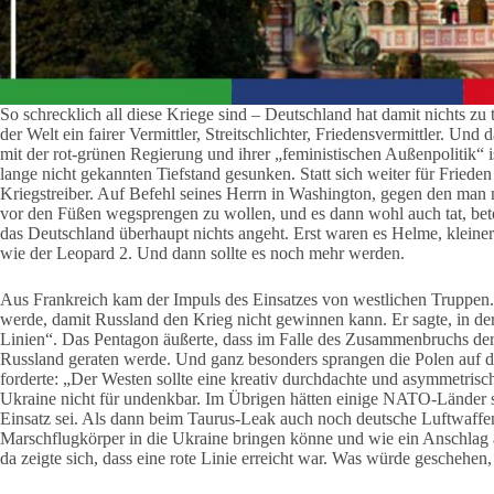
So schrecklich all diese Kriege sind – Deutschland hat damit nichts zu t
der Welt ein fairer Vermittler, Streitschlichter, Friedensvermittler. Un
mit der rot-grünen Regierung und ihrer „feministischen Außenpolitik“ 
lange nicht gekannten Tiefstand gesunken. Statt sich weiter für Friede
Kriegstreiber. Auf Befehl seines Herrn in Washington, gegen den man ni
vor den Füßen wegsprengen zu wollen, und es dann wohl auch tat, bete
das Deutschland überhaupt nichts angeht. Erst waren es Helme, kleine
wie der Leopard 2. Und dann sollte es noch mehr werden.
Aus Frankreich kam der Impuls des Einsatzes von westlichen Truppen. S
werde, damit Russland den Krieg nicht gewinnen kann. Er sagte, in de
Linien“. Das Pentagon äußerte, dass im Falle des Zusammenbruchs der
Russland geraten werde. Und ganz besonders sprangen die Polen auf 
forderte: „Der Westen sollte eine kreativ durchdachte und asymmetris
Ukraine nicht für undenkbar. Im Übrigen hätten einige NATO-Länder sog
Einsatz sei. Als dann beim Taurus-Leak auch noch deutsche Luftwaffen
Marschflugkörper in die Ukraine bringen könne und wie ein Anschlag 
da zeigte sich, dass eine rote Linie erreicht war. Was würde geschehe