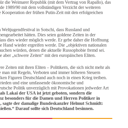
 für die Weimarer Republik (mit dem Vertrag von Rapallo), das
nde 1989/90 mit dem vollständigen Verzicht der weiteren
e Kooperation der frühen Putin-Zeit mit den erfolgreichen
m Weltjugendfestival in Sotschi, dass Russland und
ngearbeitet hätten. Dies seien goldene Zeiten in der
ass dies wieder möglich werde. Er gebe daher die Hoffnung
che Hand wieder ergreifen werde. Die „objektiven nationalen
tauchen würden, denen die aktuelle Russophobie fremd sei.
e aber „schwere Zeiten“ mit den europäischen Eliten.
 Zeiten mit ihren Eliten – Politikern, die sich nicht mehr als
die man mit Regeln, Verboten und immer höheren Steuern
nken Figuren Deutschland auch noch in einen Krieg treiben.
in Frieden und eine umfassende ökonomische und
utsche Politik unverzüglich mit Provokationen jedweder Art
 als Lakai der USA ist jetzt geboten, sondern die
ganz besonders für die Damen und Herren Politiker in
en, sagte der damalige Bundeskanzler Helmut Schmidt:
eßen.“ Darauf sollte sich Deutschland besinnen.