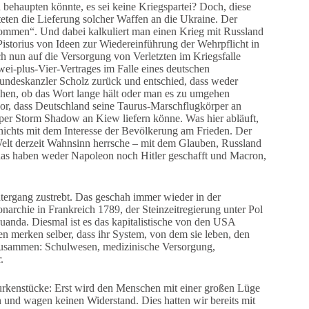
behaupten könnte, es sei keine Kriegspartei? Doch, diese
ten die Lieferung solcher Waffen an die Ukraine. Der
kommen“. Und dabei kalkuliert man einen Krieg mit Russland
Pistorius von Ideen zur Wiedereinführung der Wehrpflicht in
 nun auf die Versorgung von Verletzten im Kriegsfalle
i-plus-Vier-Vertrages im Falle eines deutschen
undeskanzler Scholz zurück und entschied, dass weder
ehen, ob das Wort lange hält oder man es zu umgehen
vor, dass Deutschland seine Taurus-Marschflugkörper an
per Storm Shadow an Kiew liefern könne. Was hier abläuft,
 nichts mit dem Interesse der Bevölkerung am Frieden. Der
 Welt derzeit Wahnsinn herrsche – mit dem Glauben, Russland
 das haben weder Napoleon noch Hitler geschafft und Macron,
tergang zustrebt. Das geschah immer wieder in der
archie in Frankreich 1789, der Steinzeitregierung unter Pol
nda. Diesmal ist es das kapitalistische von den USA
n merken selber, dass ihr System, von dem sie leben, den
s zusammen: Schulwesen, medizinische Versorgung,
.
rkenstücke: Erst wird den Menschen mit einer großen Lüge
 und wagen keinen Widerstand. Dies hatten wir bereits mit