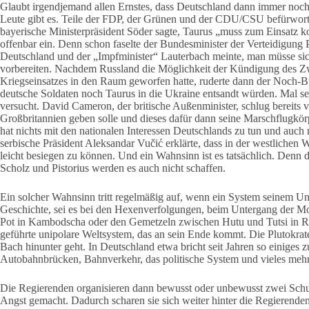
Glaubt irgendjemand allen Ernstes, dass Deutschland dann immer noch 
Leute gibt es. Teile der FDP, der Grünen und der CDU/CSU befürworte
bayerische Ministerpräsident Söder sagte, Taurus „muss zum Einsatz 
offenbar ein. Denn schon faselte der Bundesminister der Verteidigung 
Deutschland und der „Impfminister“ Lauterbach meinte, man müsse sich
vorbereiten. Nachdem Russland die Möglichkeit der Kündigung des Zwe
Kriegseinsatzes in den Raum geworfen hatte, ruderte dann der Noch-B
deutsche Soldaten noch Taurus in die Ukraine entsandt würden. Mal s
versucht. David Cameron, der britische Außenminister, schlug bereits 
Großbritannien geben solle und dieses dafür dann seine Marschflugkör
hat nichts mit den nationalen Interessen Deutschlands zu tun und auch
serbische Präsident Aleksandar Vučić erklärte, dass in der westlichen
leicht besiegen zu können. Und ein Wahnsinn ist es tatsächlich. Denn
Scholz und Pistorius werden es auch nicht schaffen.
Ein solcher Wahnsinn tritt regelmäßig auf, wenn ein System seinem Un
Geschichte, sei es bei den Hexenverfolgungen, beim Untergang der Mon
Pot in Kambodscha oder den Gemetzeln zwischen Hutu und Tutsi in Rua
geführte unipolare Weltsystem, das an sein Ende kommt. Die Plutokrate
Bach hinunter geht. In Deutschland etwa bricht seit Jahren so einige
Autobahnbrücken, Bahnverkehr, das politische System und vieles mehr
Die Regierenden organisieren dann bewusst oder unbewusst zwei Schu
Angst gemacht. Dadurch scharen sie sich weiter hinter die Regierenden