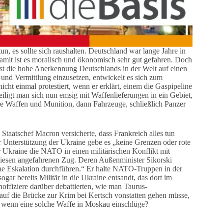
un, es sollte sich raushalten. Deutschland war lange Jahre in
d damit ist es moralisch und ökonomisch sehr gut gefahren. Doch
ist die hohe Anerkennung Deutschlands in der Welt auf einen
n und Vermittlung einzusetzen, entwickelt es sich zum
cht einmal protestiert, wenn er erklärt, einem die Gaspipeline
iligt man sich nun emsig mit Waffenlieferungen in ein Gebiet,
re Waffen und Munition, dann Fahrzeuge, schließlich Panzer
taatschef Macron versicherte, dass Frankreich alles tun
r Unterstützung der Ukraine gebe es „keine Grenzen oder rote
 Ukraine die NATO in einen militärischen Konflikt mit
diesen angefahrenen Zug. Deren Außenminister Sikorski
che Eskalation durchführen.“ Er halte NATO-Truppen in der
ar bereits Militär in die Ukraine entsandt, das dort im
offiziere darüber debattierten, wie man Taurus-
auf die Brücke zur Krim bei Kertsch vonstatten gehen müsse,
n, wenn eine solche Waffe in Moskau einschlüge?