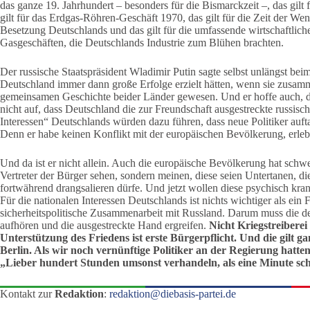
das ganze 19. Jahrhundert – besonders für die Bismarckzeit –, das gilt
gilt für das Erdgas-Röhren-Geschäft 1970, das gilt für die Zeit der We
Besetzung Deutschlands und das gilt für die umfassende wirtschaftlich
Gasgeschäften, die Deutschlands Industrie zum Blühen brachten.
Der russische Staatspräsident Wladimir Putin sagte selbst unlängst bei
Deutschland immer dann große Erfolge erzielt hätten, wenn sie zusamme
gemeinsamen Geschichte beider Länder gewesen. Und er hoffe auch, d
nicht auf, dass Deutschland die zur Freundschaft ausgestreckte russis
Interessen“ Deutschlands würden dazu führen, dass neue Politiker auf
Denn er habe keinen Konflikt mit der europäischen Bevölkerung, erleb
Und da ist er nicht allein. Auch die europäische Bevölkerung hat schwere
Vertreter der Bürger sehen, sondern meinen, diese seien Untertanen, 
fortwährend drangsalieren dürfe. Und jetzt wollen diese psychisch kra
Für die nationalen Interessen Deutschlands ist nichts wichtiger als e
sicherheitspolitische Zusammenarbeit mit Russland. Darum muss die de
aufhören und die ausgestreckte Hand ergreifen.
Nicht Kriegstreiberei
Unterstützung des Friedens ist erste Bürgerpflicht. Und die gilt 
Berlin. Als wir noch vernünftige Politiker an der Regierung hatt
„Lieber hundert Stunden umsonst verhandeln, als eine Minute schi
Kontakt zur
Redaktion
:
redaktion@diebasis-partei.de