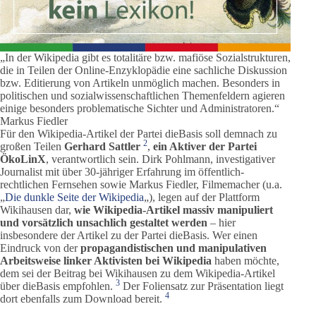
„In der Wikipedia gibt es totalitäre bzw. mafiöse Sozialstrukturen,
die in Teilen der Online-Enzyklopädie eine sachliche Diskussion
bzw. Editierung von Artikeln unmöglich machen. Besonders in
politischen und sozialwissenschaftlichen Themenfeldern agieren
einige besonders problematische Sichter und Administratoren.“
Markus Fiedler
Für den Wikipedia-Artikel der Partei dieBasis soll demnach zu
2
großen Teilen
Gerhard Sattler
,
ein Aktiver der Partei
ÖkoLinX
, verantwortlich sein. Dirk Pohlmann, investigativer
Journalist mit über 30-jähriger Erfahrung im öffentlich-
rechtlichen Fernsehen sowie Markus Fiedler, Filmemacher (u.a.
„
Die dunkle Seite der Wikipedia
„), legen auf der Plattform
Wikihausen dar,
wie Wikipedia-Artikel massiv manipuliert
und vorsätzlich unsachlich gestaltet werden
– hier
insbesondere der Artikel zu der Partei dieBasis. Wer einen
Eindruck von der
propagandistischen und manipulativen
Arbeitsweise linker Aktivisten bei Wikipedia
haben möchte,
dem sei der Beitrag bei Wikihausen zu dem Wikipedia-Artikel
3
über dieBasis empfohlen.
Der Foliensatz zur Präsentation liegt
4
dort ebenfalls zum Download bereit.