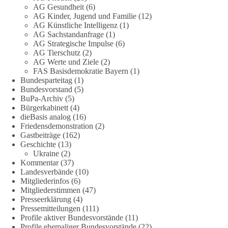
AG Gesundheit
(6)
partei.de/2026/07/grundrechte-der-natur-ein-angriff-auf-das-
AG Kinder, Jugend und Familie
(12)
grundgesetz/
AG Künstliche Intelligenz
(1)
AG Sachstandanfrage
(1)
🟩🟩🟦🟦🟥🟥🟧🟧
AG Strategische Impulse
(6)
AG Tierschutz
(2)
Es ging weniger um fertige Antworten als um eine Debatte
AG Werte und Ziele
(2)
FAS Basisdemokratie Bayern
(1)
darüber, wie Freiheit, Verantwortung, Naturschutz und
Bundesparteitag
(1)
Grundrechte in einer demokratischen Gesellschaft künftig
Bundesvorstand
(5)
miteinander in Einklang gebracht werden können.
BuPa-Archiv
(5)
Bürgerkabinett
(4)
#dieBasis
#natur
#grundrechte
#grundgesetz
#demokratie
dieBasis analog
(16)
Friedensdemonstration
(2)
Gastbeiträge
(162)
Geschichte
(13)
38
7
8
Ukraine
(2)
Auf Facebook ansehen
Kommentar
(37)
Landesverbände
(10)
DieBasis
Mitgliederinfos
(6)
1 Tag zuvor
Mitgliederstimmen
(47)
Presseerklärung
(4)
Jetzt dieBasis Sachsen-Anhalt unterstützen!
Pressemitteilungen
(111)
Profile aktiver Bundesvorstände
(11)
Profile ehemaliger Bundesvorstände
(22)