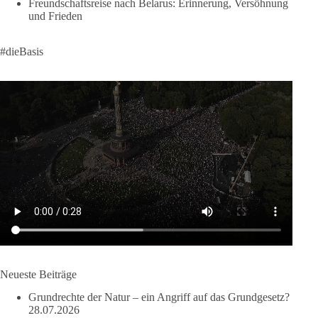
Freundschaftsreise nach Belarus: Erinnerung, Versöhnung
und Frieden
58
6
14
Auf Facebook ansehen
#dieBasis
DieBasis
2 Tage(n) zuvor
🔎 Über 100-mal keine Antwort.
Anthony Fauci, Immunologe und Berater des ehemaligen US-
Präsidenten, hat bei einer Anhörung des US-Senats auf mehr
als 100 Fragen die Aussage verweigert. Die juristische
Bewertung werden Gerichte und Ermittlungen klären – auch
auf Basis seines Tagebuches. Doch unabhängig davon zeigt
der Vorgang eines deutlich:
Die Corona-Zeit ist noch lange nicht aufgearbeitet.
Neueste Beiträge
Auch in Deutschland warten viele Menschen bis heute auf
Grundrechte der Natur – ein Angriff auf das Grundgesetz?
Antworten:
28.07.2026