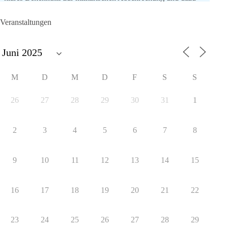
die Forderung, der Iran dürfe keine Kernwaffe besitzen.
Veranstaltungen
Und wo war der Austausch über eine friedensorientierte
Politik?
🟩🟩🟦🟦🟥🟥🟧🟧
M
D
M
D
F
S
S
dieBasis fordert als einzige Partei in Deutschland den Austritt
aus der NATO. Ein Gipfel, der mehr nach Rüstungsdeal als
26
27
28
29
30
31
1
nach Friedenspolitik klingt, wird niemals Sicherheit schaffen,
ob nun in Deutschland oder weltweit.
2
3
4
5
6
7
8
Quelle:
https://www.tagesschau.de/ausland/asien/nato-
erklaerung-ankara-100.html
9
10
11
12
13
14
15
#dieBasis
#NATO
#Gipfeltreffen
#Frieden
#Sicherheit
16
17
18
19
20
21
22
352
57
36
Auf Facebook ansehen
23
24
25
26
27
28
29