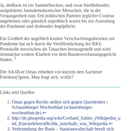
Ja, dieBasis ist ein Sammelbecken, und zwar friedliebender,
aufgeklärter, basisdemokratischer Menschen, die in der
Vergangenheit zum Teil politischen Parteien jeglicher Couleur
angehörten oder gänzlich unpolitisch waren bis zur Ausrufung
der Pandemie und drohender Impfpflicht.
Ein Großteil der angeblich kruden Verschwörungstheorien zur
Pandemie hat sich durch die Veröffentlichung der RKI-
Protokolle inzwischen als Tatsachen herausgestellt und wird
demnächst weitere Klarheit vor dem Bundesverfassungsgericht
5
finden.
Die Alt-68-er Omas erhielten vor kurzem den Aachener
Friedens(!)preis. Man fragt sich, wofür?
Links und Quellen
Omas gegen Rechts stellen sich gegen Querdenker |
Schaumburger Wochenblatt (schaumburger-
wochenblatt.de)
↩︎
http://de.pluspedia.org/wiki/Gerhard_Sattler_(Wikipedist_u
nd_Klavierlehrer)#Kritik_innerhalb_von_Wikipedia
↩︎
Verleumdung der Basis – Staatsanwaltschaft beruft sich