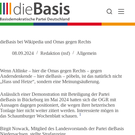
Zum
Inhalt
springen
dieBasis bei Wikipedia und Omas gegen Rechts
08.09.2024
Redaktion (nsf)
Allgemein
Wenn Altlinke – hier die Omas gegen Rechts – gegen
Andersdenkende – hier dieBasis – pöbeln, ist das natürlich nicht
„Hass und Hetze“, sondern eine Meinungsäußerung.
Anlässlich einer Demonstration mit Beteiligung der Partei
dieBasis in Bückeburg im Mai 2024 hatten sich die OGR mit
Aussagen dagegen positioniert, die wegen ihrer hetzerischen
Tonlage hier nicht weiter zitiert werden. Interessierte mögen in
1
das Schaumburger Wochenblatt schauen.
Birgit Nowack, Mitglied des Landesvorstands der Partei dieBasis
Niedersachsen, stellte Strafanzeige.