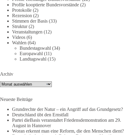
Die Landtagswahl 2026 in Sachsen-Anhalt findet am 6.
Profile kooptierte Bundesvorstände
(2)
September statt. Die Inhalte stehen – jetzt müssen sie gesehen,
Protokolle
(2)
geteilt und diskutiert werden.
Rezension
(2)
Stimmen der Basis
(33)
Folge unseren Kanälen:
Struktur
(2)
Veranstaltungen
(12)
Facebook:
Videos
(6)
https://www.facebook.com/groups/diebasissachsenanhalt/
Wahlen
(64)
Instragram:
Bundestagswahl
(34)
https://www.instagram.com/die_basis_sachsen_anhalt/
Europawahl
(11)
Tiktok:
https://www.tiktok.com/@diebasis_sachsenanhalt
Landtagswahl
(15)
X:
https://x.com/DieBasisLSA
Youtube:
https://www.youtube.com/dieBasisSachsenAnhalt
Archiv
🟩🟩🟦🟦🟥🟥🟧🟧
Archiv
Like, teile und kommentiere unsere Beiträge, damit noch mehr
Neueste Beiträge
Menschen mitbekommen, wofür wir stehen und warum es sich
lohnt, dieBasis zu wählen.
Grundrechte der Natur – ein Angriff auf das Grundgesetz?
Deutschland übt den Ernstfall
Mehr Infos:
https://diebasis-st.de/wahlprogramm/
Partei dieBasis veranstaltet Friedensdemonstration am 29.
August in Hannover
#dieBasis
#Landtagswahl
#SachsenAnhalt
Woran erkennt man eine Reform, die den Menschen dient?
#DeineStimmezählt
#jetztunterstützen