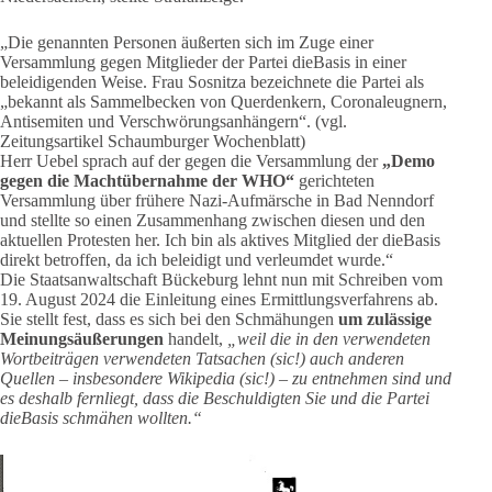
„Die genannten Personen äußerten sich im Zuge einer
Versammlung gegen Mitglieder der Partei dieBasis in einer
beleidigenden Weise. Frau Sosnitza bezeichnete die Partei als
„bekannt als Sammelbecken von Querdenkern, Coronaleugnern,
Antisemiten und Verschwörungsanhängern“. (vgl.
Zeitungsartikel Schaumburger Wochenblatt)
Herr Uebel sprach auf der gegen die Versammlung der
„Demo
gegen die Machtübernahme der WHO“
gerichteten
Versammlung über frühere Nazi-Aufmärsche in Bad Nenndorf
und stellte so einen Zusammenhang zwischen diesen und den
aktuellen Protesten her. Ich bin als aktives Mitglied der dieBasis
direkt betroffen, da ich beleidigt und verleumdet wurde.“
Die Staatsanwaltschaft Bückeburg lehnt nun mit Schreiben vom
19. August 2024 die Einleitung eines Ermittlungsverfahrens ab.
Sie stellt fest, dass es sich bei den Schmähungen
um zulässige
Meinungsäußerungen
handelt,
„weil die in den verwendeten
Wortbeiträgen verwendeten Tatsachen (sic!) auch anderen
Quellen – insbesondere Wikipedia (sic!) – zu entnehmen sind und
es deshalb fernliegt, dass die Beschuldigten Sie und die Partei
dieBasis schmähen wollten.“