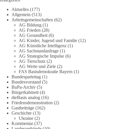
DieBasis
Aktuelles
(177)
1 Tag zuvor
Allgemein
(513)
Arbeitsgemeinschaften
(62)
Jetzt abstimmen: Welche Rolle soll Deutschland in Sachen
AG Bildung
(1)
Verteidung übernehmen❓
AG Frieden
(28)
AG Gesundheit
(6)
Das Bundesministerium der Verteidigung schreibt im
AG Kinder, Jugend und Familie
(12)
AG Künstliche Intelligenz
(1)
Strategiepapier, dass die Bundeswehr zum Schutz des Landes
AG Sachstandanfrage
(1)
und der Verbündeten abschreckungs- und verteidigungsfähig
AG Strategische Impulse
(6)
sein muss. Die strategische Ausrichtung sieht vor, dass
AG Tierschutz
(2)
Deutschland in der NATO eine Führungsrolle übernimmt, zur
AG Werte und Ziele
(2)
stärksten konventionellen Armee Europas werden soll und
FAS Basisdemokratie Bayern
(1)
über die Verteidigungsbereitschaft hinaus aufrüstet.
Bundesparteitag
(1)
Bundesvorstand
(5)
BuPa-Archiv
(5)
Wie siehst du das? Mach jetzt bei unserer Umfrage mit und sag
Bürgerkabinett
(4)
uns deine Meinung:
dieBasis analog
(16)
Friedensdemonstration
(2)
point_right
https://diebasis-he.de/umfrage-des-monats-august-
Gastbeiträge
(162)
2026/
point_left
Geschichte
(13)
Ukraine
(2)
Kommentar
(37)
🟩🟩🟦🟦🟥🟥🟧🟧
Landesverbände
(10)