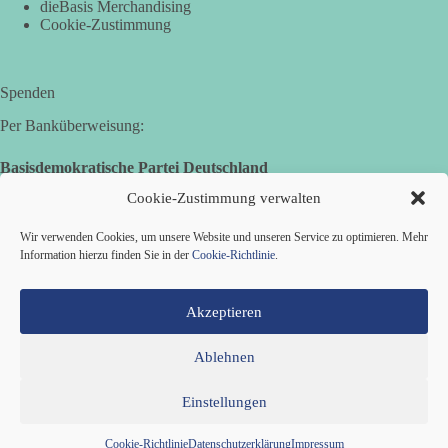
dieBasis Merchandising
uns!“
Cookie-Zustimmung
Wir sagen heute: Die politischen Ansagen hätten fast mehr
Menschen umgebracht als das Virus selbst.
Spenden
🟩🟩🟦🟦🟥🟥🟧🟧
Per Banküberweisung:
👉 Teile diesen Beitrag, bevor die nächste Staffel wieder so
absurd wird.
Basisdemokratische Partei Deutschland
Volksbank Zollernalb
Cookie-Zustimmung verwalten
🤝 Jetzt Mitglied werden:
https://diebasis.de/mitgliedschaft/
IBAN: DE16 6539 0120 0434 1370 06
Wir verwenden Cookies, um unsere Website und unseren Service zu optimieren. Mehr
#dieBasis
#Meme
#Plandemie
#Corona
#Impfung
BIC: GENODES1EBI
Information hierzu finden Sie in der
Cookie-Richtlinie
.
Akzeptieren
633
65
86
Auf Facebook ansehen
Ablehnen
Einstellungen
Mitglied werden
Kontakt
Cookie-Richtlinie (EU)
Datenschutzerklärung
Impressum
Copyright © 2026 Basisdemokratische Partei Deutschland ·
Cookie-Richtlinie
Datenschutzerklärung
Impressum