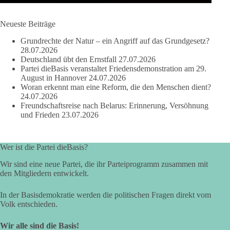
#dieBasis
#Wasserverbot
#Propaganda
#WEF
#Bürgerbeteiligung
Neueste Beiträge
Grundrechte der Natur – ein Angriff auf das Grundgesetz?
28.07.2026
219
7
55
Auf Facebook ansehen
Deutschland übt den Ernstfall
27.07.2026
Partei dieBasis veranstaltet Friedensdemonstration am 29.
DieBasis
August in Hannover
24.07.2026
2 Tage(n) zuvor
Woran erkennt man eine Reform, die den Menschen dient?
24.07.2026
Freundschaftsreise nach Belarus: Erinnerung, Versöhnung
Wusstest du, dass Kooperation in Sachfragen etwas anderes ist
und Frieden
23.07.2026
als eine feste Koalition?
Eine Koalition bedeutet in der Regel gemeinsame
Wer ist die Partei dieBasis?
Regierungsverantwortung, feste Vereinbarungen und
dauerhafte Bindungen. Kooperation in Sachfragen bedeutet
Wir sind eine neue Partei, die ihr Parteiprogramm zusammen mit
dagegen: Ein Vorschlag wird einzeln geprüft.
den Mitgliedern entwickelt.
🟩🟩🟦🟦🟥🟥🟧🟧
In der Basisdemokratie werden die politischen Fragen direkt vom
Volk entschieden.
dieBasis Sachsen-Anhalt will eigenständig bleiben. Gute
Wir alle sind die Basis!
Vorschläge können Zustimmung erhalten. Schlechte