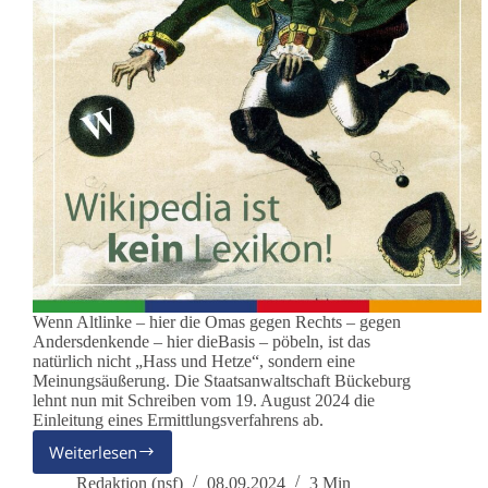
Wenn Altlinke – hier die Omas gegen Rechts – gegen
Andersdenkende – hier dieBasis – pöbeln, ist das
natürlich nicht „Hass und Hetze“, sondern eine
Meinungsäußerung. Die Staatsanwaltschaft Bückeburg
lehnt nun mit Schreiben vom 19. August 2024 die
Einleitung eines Ermittlungsverfahrens ab.
Weiterlesen
dieBasis
bei
Redaktion (nsf)
08.09.2024
3 Min