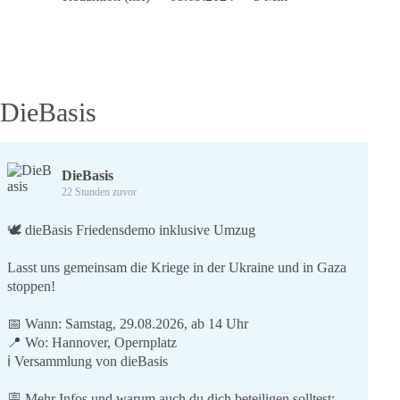
Wikipedia
und
Omas
gegen
Rechts
DieBasis
DieBasis
22 Stunden zuvor
🕊 dieBasis Friedensdemo inklusive Umzug
Lasst uns gemeinsam die Kriege in der Ukraine und in Gaza
stoppen!
📅 Wann: Samstag, 29.08.2026, ab 14 Uhr
📍 Wo: Hannover, Opernplatz
ℹ️ Versammlung von dieBasis
🪧 Mehr Infos und warum auch du dich beteiligen solltest: