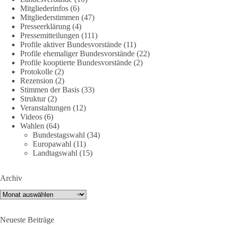
Mitgliederinfos
(6)
Quelle:
#section
-6092974" target="_blank"
Mitgliederstimmen
(47)
rel="noreferrer">https://www.bmvg.de/de/grundlagendokume
Presseerklärung
(4)
nte-strategische-ausrichtung
#section
-6092974
Pressemitteilungen
(111)
Profile aktiver Bundesvorstände
(11)
Profile ehemaliger Bundesvorstände
(22)
#dieBasis
#Umfrage
#Verteidigung
#Bundeswehr
#NATO
Profile kooptierte Bundesvorstände
(2)
Protokolle
(2)
Rezension
(2)
Stimmen der Basis
(33)
659
669
26
Auf Facebook ansehen
Struktur
(2)
Veranstaltungen
(12)
DieBasis
Videos
(6)
Wahlen
(64)
2 Tage(n) zuvor
Bundestagswahl
(34)
Europawahl
(11)
💧 Wasser ist kein globales Experiment
Landtagswahl
(15)
Robert Habecks (Bündnis 90/Die Grünen) Lieblingsökonomin
Archiv
Mariana Mazzucato ist Beraterin und Rednerin des World
Economic Forum (WEF). In ihrer Rede zu globalen
Archiv
Herausforderungen sprach sie sich 2022 dafür aus, bestimmte
Ressourcen als globale Güter zu betrachten. Da es bei den
Neueste Beiträge
Covid-19-„Impfungen“ nicht gelungen ist, die ganze Welt