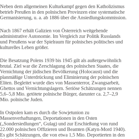
Neben dem allgemeinen Kulturkampf gegen den Katholizismus
betrieb Preußen in den polnischen Provinzen eine systematische
Germanisierung, u. a. ab 1886 über die Ansiedlungskommission.
Nach 1867 erhält Galizien von Österreich weitgehende
administrative Autonomie. Im Vergleich zur Politik Russlands
und Preußens war der Spielraum für polnisches politisches und
kulturelles Leben größer.
Die Besatzung Polens 1939 bis 1945 gilt als außergewöhnlich
brutal. Ziel war die Zerschlagung des polnischen Staates, die
Vernichtung der jüdischen Bevölkerung (Holocaust) und die
planmäßige Unterdrückung und Eliminierung der polnischen
Eliten. Begleitet wurde dies von Massenterror, Zwangsarbeit,
Ghettos und Vernichtungslagern. Seriöse Schätzungen nennen
5,6–5,8 Mio. getötete polnische Bürger, darunter ca. 2,7–2,9
Mio. polnische Juden.
In Ostpolen kam es durch die Sowjetunion zu
Massenverhaftungen, Deportationen in den Osten
(„Sondersiedlungen“, Gulag) und zur Erschießung von rund
22.000 polnischen Offizieren und Beamten (Katyn-Mord 1940).
Es gibt Schätzungen, die von etwa 1,5 Mio. Deportierten in den