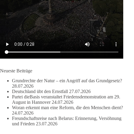
nach Friedenspolitik klingt, wird niemals Sicherheit schaffen,
ob nun in Deutschland oder weltweit.
Quelle:
https://www.tagesschau.de/ausland/asien/nato-
erklaerung-ankara-100.html
#dieBasis
#NATO
#Gipfeltreffen
#Frieden
#Sicherheit
664
137
66
Auf Facebook ansehen
Neueste Beiträge
DieBasis
Grundrechte der Natur – ein Angriff auf das Grundgesetz?
2 Tage(n) zuvor
28.07.2026
Deutschland übt den Ernstfall
27.07.2026
Partei dieBasis veranstaltet Friedensdemonstration am 29.
Grundrechte der Natur – ein Angriff auf das Grundgesetz?
August in Hannover
24.07.2026
Woran erkennt man eine Reform, die den Menschen dient?
Im Politischen Frühschoppen diskutieren die Teilnehmer das
24.07.2026
Verhältnis von Mensch, Natur und Grundgesetz.
Freundschaftsreise nach Belarus: Erinnerung, Versöhnung
und Frieden
23.07.2026
Beitrag der AG Strategische Impulse