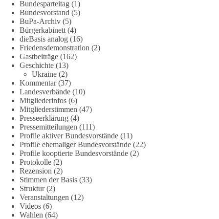
🟩🟩🟦🟦🟥🟥🟧🟧
Bundesparteitag
(1)
Bundesvorstand
(5)
„Wir brauchen dringend wettbewerbsfähige Energiepreise und
BuPa-Archiv
(5)
Bürgerkabinett
(4)
eine ideologiefreie Diskussion“, meint der Demokratie-
dieBasis analog
(16)
Bestatter.
Friedensdemonstration
(2)
Gastbeiträge
(162)
Wie siehst du das?
Geschichte
(13)
Ukraine
(2)
🤝 Jetzt Politik für die Menschen mitgestalten:
Kommentar
(37)
Landesverbände
(10)
https://diebasis.de/mitgliedschaft/
Mitgliederinfos
(6)
Mitgliederstimmen
(47)
#dieBasis
#energiewende
#strompreise
#wettbewerb
Presseerklärung
(4)
Pressemitteilungen
(111)
Profile aktiver Bundesvorstände
(11)
Profile ehemaliger Bundesvorstände
(22)
40
7
Auf Facebook ansehen
Profile kooptierte Bundesvorstände
(2)
Protokolle
(2)
DieBasis
Rezension
(2)
Stimmen der Basis
(33)
2 Tage(n) zuvor
Struktur
(2)
Veranstaltungen
(12)
⚡️ NATO-Gipfel in Ankara: Kriegskonferenz statt
Videos
(6)
Friedensgipfel!?
Wahlen
(64)