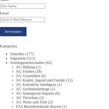
#dieBasis
#Meme
#Plandemie
#Corona
#Impfung
Email
348
28
53
Auf Facebook ansehen
DieBasis
1 Tag zuvor
Kategorien
Stimmen der dieBasis – heute mit dem „Demokratie-Bestatter“
Aktuelles
(177)
Allgemein
(513)
Arbeitsgemeinschaften
(62)
Die Energiewende ist bisher kein Erfolg, sondern ein teures,
AG Bildung
(1)
ineffizientes Unterfangen. Dies belegt eine Auswertung der
AG Frieden
(28)
NZZ, wonach die Energiewende den Strom nicht billiger,
AG Gesundheit
(6)
sondern teurer gemacht hat.
AG Kinder, Jugend und Familie
(12)
AG Künstliche Intelligenz
(1)
Quelle:
https://www.nzz.ch/der-andere-blick/fehlschlag-
AG Sachstandanfrage
(1)
AG Strategische Impulse
(6)
energiewende-warum-deutschland-trotz-rekordausbau-von-
AG Tierschutz
(2)
wind-und-sonnenkraft-weniger-strom-erzeugt-ld.10006607
AG Werte und Ziele
(2)
FAS Basisdemokratie Bayern
(1)