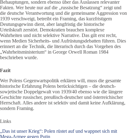
Behauptungen, sondern ebenso über das Auslassen relevanter
Fakten. Wer heute nur auf die „russische Besatzung“ zeigt und
die deutsche Verantwortung und die gemeinsame Aggression von
1939 verschweigt, betreibt ein Framing, das kurzfristigem
Deutungsgewinn dient, aber langfristig die historische
Urteilskraft zerstört. Demokratien brauchen komplexe
Wahrheiten und nicht selektive Narrative. Das gilt erst recht,
wenn Medien Sicherheits- und Aufrüstungsdebatten führen. Dies
erinnert an die Technik, die literarisch durch das Vorgehen des
„Wahrheitsministerium“ in George Orwell Roman 1984
beschrieben wurde.
Fazit
Wer Polens Gegenwartspolitik erklären will, muss die gesamte
historische Erfahrung Polens berücksichtigen – die deutsch-
sowjetische Doppelgewalt von 1939/40 ebenso wie die längere
Geschichte russischer, preußisch-deutscher und österreichischer
Herrschaft. Alles andere ist selektiv und damit keine Aufklärung,
sondern Framing.
Links
„Das ist unser Krieg“: Polen rüstet auf und wappnet sich mit
Mega-Armee gegen Putin