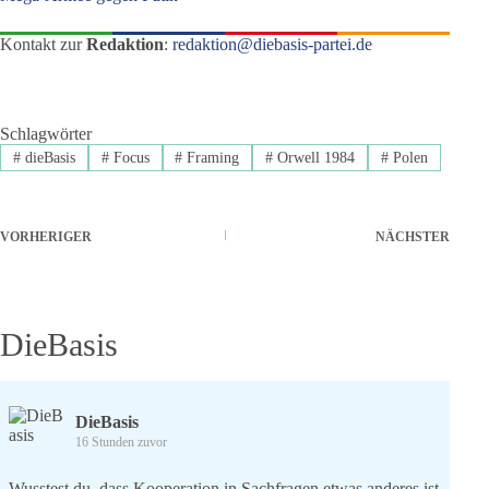
Kontakt zur
Redaktion
:
redaktion@diebasis-partei.de
Schlagwörter
#
dieBasis
#
Focus
#
Framing
#
Orwell 1984
#
Polen
VORHERIGER
NÄCHSTER
DieBasis
DieBasis
16 Stunden zuvor
Wusstest du, dass Kooperation in Sachfragen etwas anderes ist