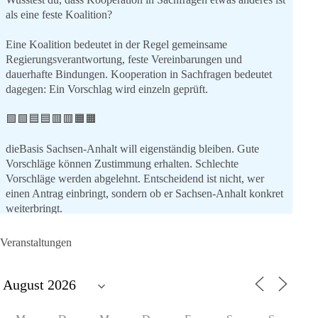
als eine feste Koalition?
Eine Koalition bedeutet in der Regel gemeinsame
Regierungsverantwortung, feste Vereinbarungen und
dauerhafte Bindungen. Kooperation in Sachfragen bedeutet
dagegen: Ein Vorschlag wird einzeln geprüft.
🟩🟩🟦🟦🟥🟥🟧🟧
dieBasis Sachsen-Anhalt will eigenständig bleiben. Gute
Vorschläge können Zustimmung erhalten. Schlechte
Vorschläge werden abgelehnt. Entscheidend ist nicht, wer
einen Antrag einbringt, sondern ob er Sachsen-Anhalt konkret
weiterbringt.
Keine automatische Zustimmung. Keine automatische
Ablehnung. Keine politische Verschmelzung.
Veranstaltungen
💬 Was ist dir wichtiger: feste Lager oder unabhängige
Entscheidungen? 👇
#dieBasis
#SachsenAnhalt
#Landtagswahl2026
#Kooperation