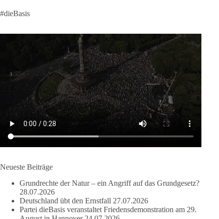
58
6
14
Auf Facebook ansehen
#dieBasis
DieBasis
2 Tage(n) zuvor
🔎 Über 100-mal keine Antwort.
Anthony Fauci, Immunologe und Berater des ehemaligen US-
Präsidenten, hat bei einer Anhörung des US-Senats auf mehr
als 100 Fragen die Aussage verweigert. Die juristische
Bewertung werden Gerichte und Ermittlungen klären – auch
auf Basis seines Tagebuches. Doch unabhängig davon zeigt
der Vorgang eines deutlich:
Die Corona-Zeit ist noch lange nicht aufgearbeitet.
Neueste Beiträge
Auch in Deutschland warten viele Menschen bis heute auf
Grundrechte der Natur – ein Angriff auf das Grundgesetz?
Antworten:
28.07.2026
Deutschland übt den Ernstfall
27.07.2026
❓ Wie wurden politische Entscheidungen getroffen?
Partei dieBasis veranstaltet Friedensdemonstration am 29.
August in Hannover
24.07.2026