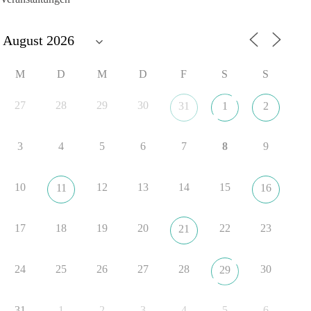
Und wo war der Austausch über eine friedensorientierte
Politik?
🟩🟩🟦🟦🟥🟥🟧🟧
M
D
M
D
F
S
S
dieBasis fordert als einzige Partei in Deutschland den Austritt
aus der NATO. Ein Gipfel, der mehr nach Rüstungsdeal als
27
28
29
30
31
1
2
nach Friedenspolitik klingt, wird niemals Sicherheit schaffen,
ob nun in Deutschland oder weltweit.
3
4
5
6
7
8
9
Quelle:
https://www.tagesschau.de/ausland/asien/nato-
erklaerung-ankara-100.html
10
12
13
14
15
11
16
#dieBasis
#NATO
#Gipfeltreffen
#Frieden
#Sicherheit
17
18
19
20
22
23
21
352
57
36
Auf Facebook ansehen
24
25
26
27
28
30
29
DieBasis
2 Tage(n) zuvor
31
1
2
3
4
5
6