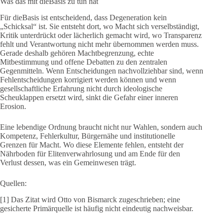
Was das mit dieBasis zu tun hat
Für dieBasis ist entscheidend, dass Degeneration kein
„Schicksal“ ist. Sie entsteht dort, wo Macht sich verselbständigt,
Kritik unterdrückt oder lächerlich gemacht wird, wo Transparenz
fehlt und Verantwortung nicht mehr übernommen werden muss.
Gerade deshalb gehören Machtbegrenzung, echte
Mitbestimmung und offene Debatten zu den zentralen
Gegenmitteln. Wenn Entscheidungen nachvollziehbar sind, wenn
Fehlentscheidungen korrigiert werden können und wenn
gesellschaftliche Erfahrung nicht durch ideologische
Scheuklappen ersetzt wird, sinkt die Gefahr einer inneren
Erosion.
Eine lebendige Ordnung braucht nicht nur Wahlen, sondern auch
Kompetenz, Fehlerkultur, Bürgernähe und institutionelle
Grenzen für Macht. Wo diese Elemente fehlen, entsteht der
Nährboden für Elitenverwahrlosung und am Ende für den
Verlust dessen, was ein Gemeinwesen trägt.
Quellen:
[1] Das Zitat wird Otto von Bismarck zugeschrieben; eine
gesicherte Primärquelle ist häufig nicht eindeutig nachweisbar.