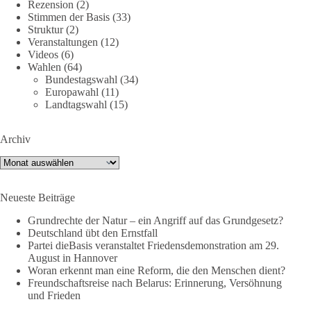
geteilt und diskutiert werden.
Rezension
(2)
Stimmen der Basis
(33)
Folge unseren Kanälen:
Struktur
(2)
Veranstaltungen
(12)
Facebook:
Videos
(6)
https://www.facebook.com/groups/diebasissachsenanhalt/
Wahlen
(64)
Instragram:
Bundestagswahl
(34)
https://www.instagram.com/die_basis_sachsen_anhalt/
Europawahl
(11)
Tiktok:
https://www.tiktok.com/@diebasis_sachsenanhalt
Landtagswahl
(15)
X:
https://x.com/DieBasisLSA
Youtube:
https://www.youtube.com/dieBasisSachsenAnhalt
Archiv
🟩🟩🟦🟦🟥🟥🟧🟧
Archiv
Like, teile und kommentiere unsere Beiträge, damit noch mehr
Neueste Beiträge
Menschen mitbekommen, wofür wir stehen und warum es sich
lohnt, dieBasis zu wählen.
Grundrechte der Natur – ein Angriff auf das Grundgesetz?
Deutschland übt den Ernstfall
Mehr Infos:
https://diebasis-st.de/wahlprogramm/
Partei dieBasis veranstaltet Friedensdemonstration am 29.
August in Hannover
#dieBasis
#Landtagswahl
#SachsenAnhalt
Woran erkennt man eine Reform, die den Menschen dient?
#DeineStimmezählt
#jetztunterstützen
Freundschaftsreise nach Belarus: Erinnerung, Versöhnung
und Frieden