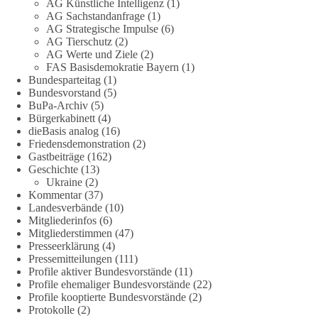
AG Künstliche Intelligenz
(1)
AG Sachstandanfrage
(1)
🟩🟩🟦🟦🟥🟥🟧🟧
AG Strategische Impulse
(6)
AG Tierschutz
(2)
Es ging weniger um fertige Antworten als um eine Debatte
AG Werte und Ziele
(2)
FAS Basisdemokratie Bayern
(1)
darüber, wie Freiheit, Verantwortung, Naturschutz und
Bundesparteitag
(1)
Grundrechte in einer demokratischen Gesellschaft künftig
Bundesvorstand
(5)
miteinander in Einklang gebracht werden können.
BuPa-Archiv
(5)
Bürgerkabinett
(4)
#dieBasis
#natur
#grundrechte
#grundgesetz
#demokratie
dieBasis analog
(16)
Friedensdemonstration
(2)
Gastbeiträge
(162)
Geschichte
(13)
38
7
8
Ukraine
(2)
Auf Facebook ansehen
Kommentar
(37)
Landesverbände
(10)
DieBasis
Mitgliederinfos
(6)
2 Tage(n) zuvor
Mitgliederstimmen
(47)
Presseerklärung
(4)
Jetzt dieBasis Sachsen-Anhalt unterstützen!
Pressemitteilungen
(111)
Profile aktiver Bundesvorstände
(11)
Profile ehemaliger Bundesvorstände
(22)
Die Landtagswahl 2026 in Sachsen-Anhalt findet am 6.
Profile kooptierte Bundesvorstände
(2)
September statt. Die Inhalte stehen – jetzt müssen sie gesehen,
Protokolle
(2)