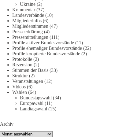
239
36
60
Ukraine
(2)
Auf Facebook ansehen
Kommentar
(37)
Landesverbände
(10)
DieBasis
Mitgliederinfos
(6)
2 Tage(n) zuvor
Mitgliederstimmen
(47)
Presseerklärung
(4)
🕊 Wir wollen den Krieg mit Russland nicht!
Pressemitteilungen
(111)
Profile aktiver Bundesvorstände
(11)
Profile ehemaliger Bundesvorstände
(22)
Am 20. Juni 2026 fand in Berlin am Brandenburger Tor die
Profile kooptierte Bundesvorstände
(2)
Demonstration mit dem Motto „Russland ist nicht unser
Protokolle
(2)
Feind“ statt.
Rezension
(2)
Stimmen der Basis
(33)
Hier ein Auszug aus der Rede von der
Struktur
(2)
Veranstaltungen
(12)
Bundestagsabgeordneten Sevim Dağdelen (BSW).
Videos
(6)
Wahlen
(64)
„Wir müssen Nein sagen zu diesem stinkenden
Bundestagswahl
(34)
Revanchismus!“
Europawahl
(11)
Landtagswahl
(15)
👉 Hier geht es zum vollständigen Video:
https://www.youtube.com/live/a9hOswSNg4I?
Archiv
si=2b_C6GgNY9EB-rXw
Archiv