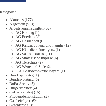
in unseren Rechtsstaat?
🟩🟩🟦🟦🟥🟥🟧🟧
Kategorien
Aktuelles
(177)
Eine demokratische Gesellschaft lebt nicht davon, unbequeme
Allgemein
(513)
Fragen zu vermeiden. Sie lebt davon, Fragen offen zu stellen
Arbeitsgemeinschaften
(62)
und transparent zu beantworten.
AG Bildung
(1)
AG Frieden
(28)
AG Gesundheit
(6)
dieBasis fordert deshalb weiterhin eine unabhängige,
AG Kinder, Jugend und Familie
(12)
vollständige und transparente Aufarbeitung der Corona-Politik.
AG Künstliche Intelligenz
(1)
Ohne Denkverbote, ohne Vorverurteilungen und ohne Tabus.
AG Sachstandanfrage
(1)
AG Strategische Impulse
(6)
Quellen:
https://apnews.com/article/fauci-diaries-covid-origins-
AG Tierschutz
(2)
rand-paul-6b25da9f75a0becbaf2886ab22643e67
und
AG Werte und Ziele
(2)
FAS Basisdemokratie Bayern
(1)
https://www.tichyseinblick.de/kolumnen/aus-aller-welt/usa-
Bundesparteitag
(1)
tagebuch-fauci-corona-impfung/
Bundesvorstand
(5)
BuPa-Archiv
(5)
#dieBasis
#Corona
#Aufarbeitung
#Transparenz
#Demokratie
Bürgerkabinett
(4)
#Vertrauen
dieBasis analog
(16)
Friedensdemonstration
(2)
Gastbeiträge
(162)
Geschichte
(13)