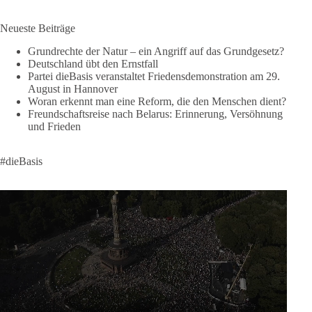
🟩🟩🟦🟦🟥🟥🟧🟧
Neueste Beiträge
❤️ Wir freuen uns über deine Unterstützung:
https://diebasis.de/spenden/
Grundrechte der Natur – ein Angriff auf das Grundgesetz?
Deutschland übt den Ernstfall
Partei dieBasis veranstaltet Friedensdemonstration am 29.
#dieBasis
#frieden
#russandistnichtunserFeind
#friedenspartei
August in Hannover
Woran erkennt man eine Reform, die den Menschen dient?
Freundschaftsreise nach Belarus: Erinnerung, Versöhnung
und Frieden
377
168
37
Auf Facebook ansehen
DieBasis
#dieBasis
2 Tage(n) zuvor
Wusstest du, dass ein guter Antrag nicht besser oder schlechter
wird, nur weil er von einer bestimmten Partei kommt?
Sachsen-Anhalt braucht Lösungen für Schule, Pflege,
Wirtschaft, Infrastruktur und die Kommunen. Diese Probleme
werden nicht kleiner, wenn im Landtag zuerst auf Parteifarbe
und erst danach auf den Inhalt geschaut wird.