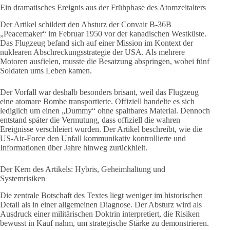
Ein dramatisches Ereignis aus der Frühphase des Atomzeitalters
Der Artikel schildert den Absturz der Convair B-36B
„Peacemaker“ im Februar 1950 vor der kanadischen Westküste.
Das Flugzeug befand sich auf einer Mission im Kontext der
nuklearen Abschreckungsstrategie der USA. Als mehrere
Motoren ausfielen, musste die Besatzung abspringen, wobei fünf
Soldaten ums Leben kamen.
Der Vorfall war deshalb besonders brisant, weil das Flugzeug
eine atomare Bombe transportierte. Offiziell handelte es sich
lediglich um einen „Dummy“ ohne spaltbares Material. Dennoch
entstand später die Vermutung, dass offiziell die wahren
Ereignisse verschleiert wurden. Der Artikel beschreibt, wie die
US-Air-Force den Unfall kommunikativ kontrollierte und
Informationen über Jahre hinweg zurückhielt.
Der Kern des Artikels: Hybris, Geheimhaltung und
Systemrisiken
Die zentrale Botschaft des Textes liegt weniger im historischen
Detail als in einer allgemeinen Diagnose. Der Absturz wird als
Ausdruck einer militärischen Doktrin interpretiert, die Risiken
bewusst in Kauf nahm, um strategische Stärke zu demonstrieren.