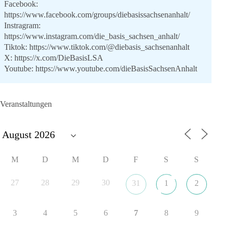
Facebook:
https://www.facebook.com/groups/diebasissachsenanhalt/
Instragram:
https://www.instagram.com/die_basis_sachsen_anhalt/
Tiktok:
https://www.tiktok.com/@diebasis_sachsenanhalt
X:
https://x.com/DieBasisLSA
Youtube:
https://www.youtube.com/dieBasisSachsenAnhalt
🟩🟩🟦🟦🟥🟥🟧🟧
Veranstaltungen
Like, teile und kommentiere unsere Beiträge, damit noch mehr
Menschen mitbekommen, wofür wir stehen und warum es sich
lohnt, dieBasis zu wählen.
Mehr Infos:
https://diebasis-st.de/wahlprogramm/
M
D
M
D
F
S
S
#dieBasis
#Landtagswahl
#SachsenAnhalt
#DeineStimmezählt
#jetztunterstützen
27
28
29
30
31
1
2
3
4
5
6
7
8
9
22
3
5
Auf Facebook ansehen