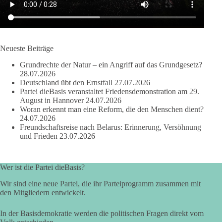
🟩🟩🟦🟦🟥🟥🟧🟧
dieBasis Sachsen-Anhalt steht für Kooperation in Sachfragen.
Jeder Antrag soll danach bewertet werden, ob er dem Land
und den Menschen wirklich nützt.
Neueste Beiträge
Zustimmung, wenn ein Vorschlag sinnvoll ist. Ablehnung,
Grundrechte der Natur – ein Angriff auf das Grundgesetz?
wenn er Sachsen-Anhalt nicht weiterbringt.
28.07.2026
Deutschland übt den Ernstfall
27.07.2026
💬 Was ist dir wichtiger: der Absender eines Antrags oder das
Partei dieBasis veranstaltet Friedensdemonstration am 29.
Ergebnis für Sachsen-Anhalt?
August in Hannover
24.07.2026
Woran erkennt man eine Reform, die den Menschen dient?
24.07.2026
#dieBasis
#sachsenanhalt
#ltw2026
#landtagswahl
Freundschaftsreise nach Belarus: Erinnerung, Versöhnung
und Frieden
23.07.2026
👉 Folgen:
https://www.facebook.com/groups/diebasissachsenanhalt/
Wer ist die Partei dieBasis?
Wir sind eine neue Partei, die ihr Parteiprogramm zusammen mit
24
6
2
Auf Facebook ansehen
den Mitgliedern entwickelt.
DieBasis
In der Basisdemokratie werden die politischen Fragen direkt vom
2 Tage(n) zuvor