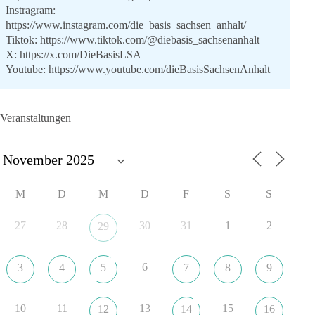
Instragram:
https://www.instagram.com/die_basis_sachsen_anhalt/
Tiktok:
https://www.tiktok.com/@diebasis_sachsenanhalt
X:
https://x.com/DieBasisLSA
Youtube:
https://www.youtube.com/dieBasisSachsenAnhalt
🟩🟩🟦🟦🟥🟥🟧🟧
Veranstaltungen
Like, teile und kommentiere unsere Beiträge, damit noch mehr
Menschen mitbekommen, wofür wir stehen und warum es sich
lohnt, dieBasis zu wählen.
Mehr Infos:
https://diebasis-st.de/wahlprogramm/
M
D
M
D
F
S
S
#dieBasis
#Landtagswahl
#SachsenAnhalt
#DeineStimmezählt
#jetztunterstützen
27
28
30
31
1
2
29
6
3
4
5
7
8
9
22
3
5
Auf Facebook ansehen
DieBasis
10
11
13
15
12
14
16