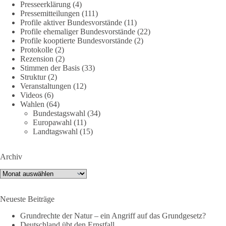
Presseerklärung
(4)
DieBasis
Pressemitteilungen
(111)
1 Tag zuvor
Profile aktiver Bundesvorstände
(11)
Profile ehemaliger Bundesvorstände
(22)
Profile kooptierte Bundesvorstände
(2)
🕊 Wir wollen den Krieg mit Russland nicht!
Protokolle
(2)
Rezension
(2)
Am 20. Juni 2026 fand in Berlin am Brandenburger Tor die
Stimmen der Basis
(33)
Demonstration mit dem Motto „Russland ist nicht unser
Struktur
(2)
Feind“ statt.
Veranstaltungen
(12)
Videos
(6)
Wahlen
(64)
Hier ein Auszug aus der Rede von der
Bundestagswahl
(34)
Bundestagsabgeordneten Sevim Dağdelen (BSW).
Europawahl
(11)
Landtagswahl
(15)
„Wir müssen Nein sagen zu diesem stinkenden
Revanchismus!“
Archiv
👉 Hier geht es zum vollständigen Video:
Archiv
https://www.youtube.com/live/a9hOswSNg4I?
si=2b_C6GgNY9EB-rXw
Neueste Beiträge
🟩🟩🟦🟦🟥🟥🟧🟧
Grundrechte der Natur – ein Angriff auf das Grundgesetz?
Deutschland übt den Ernstfall