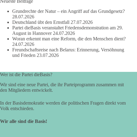
Neueste Beiträge
dieBasis Sachsen-Anhalt steht für Kooperation in Sachfragen.
Grundrechte der Natur – ein Angriff auf das Grundgesetz?
Jeder Antrag soll danach bewertet werden, ob er dem Land
28.07.2026
und den Menschen wirklich nützt.
Deutschland übt den Ernstfall
27.07.2026
Zustimmung, wenn ein Vorschlag sinnvoll ist. Ablehnung,
Partei dieBasis veranstaltet Friedensdemonstration am 29.
wenn er Sachsen-Anhalt nicht weiterbringt.
August in Hannover
24.07.2026
Woran erkennt man eine Reform, die den Menschen dient?
💬 Was ist dir wichtiger: der Absender eines Antrags oder das
24.07.2026
Freundschaftsreise nach Belarus: Erinnerung, Versöhnung
Ergebnis für Sachsen-Anhalt?
und Frieden
23.07.2026
#dieBasis
#sachsenanhalt
#ltw2026
#landtagswahl
Wer ist die Partei dieBasis?
👉 Folgen:
https://www.facebook.com/groups/diebasissachsenanhalt/
Wir sind eine neue Partei, die ihr Parteiprogramm zusammen mit
den Mitgliedern entwickelt.
In der Basisdemokratie werden die politischen Fragen direkt vom
24
6
2
Auf Facebook ansehen
Volk entschieden.
DieBasis
Wir alle sind die Basis!
2 Tage(n) zuvor
⚡ Vorsorge ist richtig. Aber Vorsorge ersetzt keine verlässliche