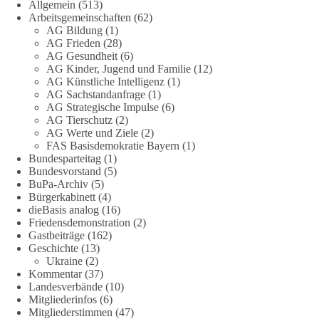
Allgemein
(513)
🟩🟩🟦🟦🟥🟥🟧🟧
Arbeitsgemeinschaften
(62)
AG Bildung
(1)
Eine demokratische Gesellschaft lebt nicht davon, unbequeme
AG Frieden
(28)
Fragen zu vermeiden. Sie lebt davon, Fragen offen zu stellen
AG Gesundheit
(6)
AG Kinder, Jugend und Familie
(12)
und transparent zu beantworten.
AG Künstliche Intelligenz
(1)
AG Sachstandanfrage
(1)
dieBasis fordert deshalb weiterhin eine unabhängige,
AG Strategische Impulse
(6)
vollständige und transparente Aufarbeitung der Corona-Politik.
AG Tierschutz
(2)
Ohne Denkverbote, ohne Vorverurteilungen und ohne Tabus.
AG Werte und Ziele
(2)
FAS Basisdemokratie Bayern
(1)
Bundesparteitag
(1)
Quellen:
https://apnews.com/article/fauci-diaries-covid-origins-
Bundesvorstand
(5)
rand-paul-6b25da9f75a0becbaf2886ab22643e67
und
BuPa-Archiv
(5)
https://www.tichyseinblick.de/kolumnen/aus-aller-welt/usa-
Bürgerkabinett
(4)
tagebuch-fauci-corona-impfung/
dieBasis analog
(16)
Friedensdemonstration
(2)
#dieBasis
#Corona
#Aufarbeitung
#Transparenz
#Demokratie
Gastbeiträge
(162)
Geschichte
(13)
#Vertrauen
Ukraine
(2)
Kommentar
(37)
Landesverbände
(10)
Mitgliederinfos
(6)
239
36
60
Auf Facebook ansehen
Mitgliederstimmen
(47)