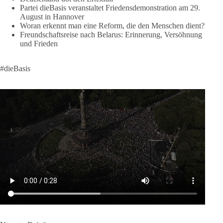
❤️ Wir freuen uns über deine Unterstützung:
Partei dieBasis veranstaltet Friedensdemonstration am 29.
August in Hannover
https://diebasis.de/spenden/
Woran erkennt man eine Reform, die den Menschen dient?
Freundschaftsreise nach Belarus: Erinnerung, Versöhnung
#dieBasis
#frieden
#russandistnichtunserFeind
#friedenspartei
und Frieden
#dieBasis
377
168
37
Auf Facebook ansehen
DieBasis
2 Tage(n) zuvor
Wusstest du, dass ein guter Antrag nicht besser oder schlechter
wird, nur weil er von einer bestimmten Partei kommt?
Sachsen-Anhalt braucht Lösungen für Schule, Pflege,
Wirtschaft, Infrastruktur und die Kommunen. Diese Probleme
werden nicht kleiner, wenn im Landtag zuerst auf Parteifarbe
und erst danach auf den Inhalt geschaut wird.
🟩🟩🟦🟦🟥🟥🟧🟧