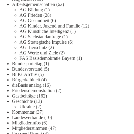
Fragen zu vermeiden. Sie lebt davon, Fragen offen zu stellen
Arbeitsgemeinschaften
(62)
und transparent zu beantworten.
AG Bildung
(1)
AG Frieden
(28)
AG Gesundheit
(6)
dieBasis fordert deshalb weiterhin eine unabhängige,
AG Kinder, Jugend und Familie
(12)
vollständige und transparente Aufarbeitung der Corona-Politik.
AG Künstliche Intelligenz
(1)
Ohne Denkverbote, ohne Vorverurteilungen und ohne Tabus.
AG Sachstandanfrage
(1)
AG Strategische Impulse
(6)
Quellen:
https://apnews.com/article/fauci-diaries-covid-origins-
AG Tierschutz
(2)
rand-paul-6b25da9f75a0becbaf2886ab22643e67
und
AG Werte und Ziele
(2)
FAS Basisdemokratie Bayern
(1)
https://www.tichyseinblick.de/kolumnen/aus-aller-welt/usa-
Bundesparteitag
(1)
tagebuch-fauci-corona-impfung/
Bundesvorstand
(5)
BuPa-Archiv
(5)
#dieBasis
#Corona
#Aufarbeitung
#Transparenz
#Demokratie
Bürgerkabinett
(4)
#Vertrauen
dieBasis analog
(16)
Friedensdemonstration
(2)
Gastbeiträge
(162)
Geschichte
(13)
239
36
60
Ukraine
(2)
Auf Facebook ansehen
Kommentar
(37)
Landesverbände
(10)
DieBasis
Mitgliederinfos
(6)
2 Tage(n) zuvor
Mitgliederstimmen
(47)
Presseerklärung
(4)