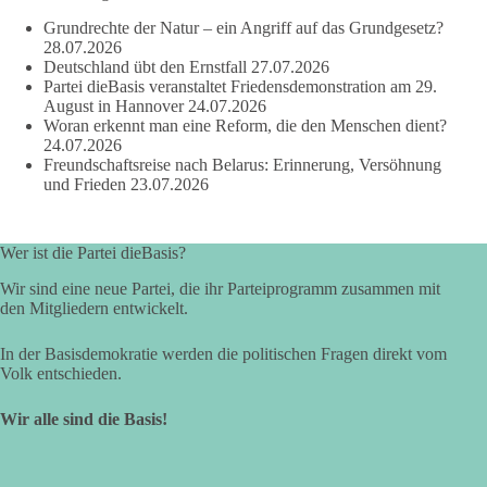
Zustimmung, wenn ein Vorschlag sinnvoll ist. Ablehnung,
Grundrechte der Natur – ein Angriff auf das Grundgesetz?
wenn er Sachsen-Anhalt nicht weiterbringt.
28.07.2026
Deutschland übt den Ernstfall
27.07.2026
💬 Was ist dir wichtiger: der Absender eines Antrags oder das
Partei dieBasis veranstaltet Friedensdemonstration am 29.
Ergebnis für Sachsen-Anhalt?
August in Hannover
24.07.2026
Woran erkennt man eine Reform, die den Menschen dient?
24.07.2026
#dieBasis
#sachsenanhalt
#ltw2026
#landtagswahl
Freundschaftsreise nach Belarus: Erinnerung, Versöhnung
und Frieden
23.07.2026
👉 Folgen:
https://www.facebook.com/groups/diebasissachsenanhalt/
Wer ist die Partei dieBasis?
Wir sind eine neue Partei, die ihr Parteiprogramm zusammen mit
24
6
2
Auf Facebook ansehen
den Mitgliedern entwickelt.
DieBasis
In der Basisdemokratie werden die politischen Fragen direkt vom
2 Tage(n) zuvor
Volk entschieden.
⚡ Vorsorge ist richtig. Aber Vorsorge ersetzt keine verlässliche
Wir alle sind die Basis!
Energiepolitik!
Nach Recherchen von Apollo News bereitet die