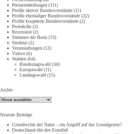
🕊 Wir wollen den Krieg mit Russland nicht!
Pressemitteilungen
(111)
Profile aktiver Bundesvorstände
(11)
Profile ehemaliger Bundesvorstände
(22)
Am 20. Juni 2026 fand in Berlin am Brandenburger Tor die
Profile kooptierte Bundesvorstände
(2)
Demonstration mit dem Motto „Russland ist nicht unser
Protokolle
(2)
Feind“ statt.
Rezension
(2)
Stimmen der Basis
(33)
Hier ein Auszug aus der Rede von der
Struktur
(2)
Veranstaltungen
(12)
Bundestagsabgeordneten Sevim Dağdelen (BSW).
Videos
(6)
Wahlen
(64)
„Wir müssen Nein sagen zu diesem stinkenden
Bundestagswahl
(34)
Revanchismus!“
Europawahl
(11)
Landtagswahl
(15)
👉 Hier geht es zum vollständigen Video:
https://www.youtube.com/live/a9hOswSNg4I?
Archiv
si=2b_C6GgNY9EB-rXw
Archiv
🟩🟩🟦🟦🟥🟥🟧🟧
Neueste Beiträge
❤️ Wir freuen uns über deine Unterstützung:
https://diebasis.de/spenden/
Grundrechte der Natur – ein Angriff auf das Grundgesetz?
Deutschland übt den Ernstfall